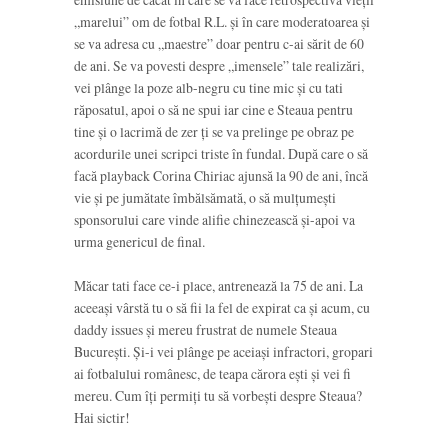
„marelui” om de fotbal R.L. și în care moderatoarea și
se va adresa cu „maestre” doar pentru c-ai sărit de 60
de ani. Se va povesti despre „imensele” tale realizări,
vei plânge la poze alb-negru cu tine mic și cu tati
răposatul, apoi o să ne spui iar cine e Steaua pentru
tine și o lacrimă de zer ți se va prelinge pe obraz pe
acordurile unei scripci triste în fundal. După care o să
facă playback Corina Chiriac ajunsă la 90 de ani, încă
vie și pe jumătate îmbălsămată, o să mulțumești
sponsorului care vinde alifie chinezească și-apoi va
urma genericul de final.
Măcar tati face ce-i place, antrenează la 75 de ani. La
aceeași vârstă tu o să fii la fel de expirat ca și acum, cu
daddy issues și mereu frustrat de numele Steaua
București. Și-i vei plânge pe aceiași infractori, gropari
ai fotbalului românesc, de teapa cărora ești și vei fi
mereu. Cum îți permiți tu să vorbești despre Steaua?
Hai sictir!