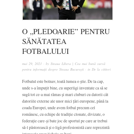
O „PLEDOARIE” PENTRU
SĂNĂTATEA
FOTBALULUI
mai 29, 2021
· by
Steaua Libera | Cea mai bună sursă
pentru informații despre Steaua București
· in
De la cititori
Fotbalul este bolnav, toată lumea o știe. De la cap,
unde s-a împuțit bine, cu superligi inventate ca să se
sugă tot ce-a mai rămas și mari cluburi cu datorii cât
datoriile externe ale unor mici țări europene, până la
coada Europei, unde avem fotbal precum cel
românesc, cu echipe de tradiție clonate, divizate, o
federație care-și bate joc de sportul pe care ar trebui
să-l păstorească și o ligă profesionistă care reprezintă
interesele unor lichele cu bani.