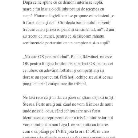
După ce ne spune cu ce demoni interni se luptă,
marele fiu înalță o odă iubitorului de telemea cu
ceapă. Flotarea logică ce ni se propune este clasicul „o
fi furat, dar a și dat”. Ciordeala barmanului parvenit
trebuie că s-a prescris, penal și sentimental, nu? 12 ani
au trecut de atunci, pentru ce să răscolim
rahatul
sentimentele portarului cu un campionat și-o cupă?
„Nu este OK pentru fotbal”. Ba nu, Răzvănel, nu este
OK pentru liniștea hoților. Este perfect OK pentru cei
ce iubesc cu adevărat fotbalul și competiția și își
doresc un sport curat, fără hoți, echipe securistice sau
pungi cu urină catapultate din tribună.
Ne lasă rece că ți-ai dat cu părerea, știam deja că urăști
Steaua. Peste mulți ani, când ne vom fi întors de mult
unde ne este locul, când echipa care ne-a furat
identitatea va reprezenta doar o tristă amintire iar noi
vom domina din nou Liga I, ne vom uita cu interes
cum o să plângi pe TVR 2 joia la ora 15:30, în vreo
emisiune de căcat în care se va face retrospectiva vieții