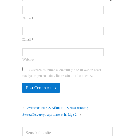
*
Name
*
Email
Website
Salvează-mi numele, emailul și site-ul web în acest
navigator pentru data viitoare când o să comentez.
←
Avancronică: CS Afumați – Steaua București
Steaua București a promovat în Liga 2
→