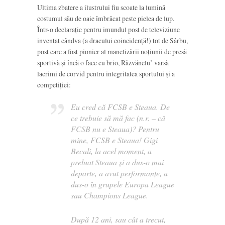
Ultima zbatere a ilustrului fiu scoate la lumină
costumul său de oaie îmbrăcat peste pielea de lup.
Într-o declarație pentru imundul post de televiziune
inventat cândva (a dracului coincidență!) tot de Sârbu,
post care a fost pionier al manelizării noțiunii de presă
sportivă și încă o face cu brio, Răzvănelu’ varsă
lacrimi de corvid pentru integritatea sportului și a
competiției:
Eu cred că FCSB e Steaua. De
ce trebuie să mă fac (n.r. – că
FCSB nu e Steaua)? Pentru
mine, FCSB e Steaua! Gigi
Becali, la acel moment, a
preluat Steaua și a dus-o mai
departe, a avut performanțe, a
dus-o în grupele Europa League
sau Champions League.
După 12 ani, sau cât a trecut,