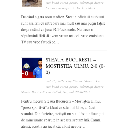
mai bună sursă pentru informații despre
Steaua București
· in
De la cititori
De când e gata noul stadion Steaua oficialii clubului
sunt asaltați cu întrebări mai mult sau mai puțin fățișe
despre când va juca FC Fcsb acolo. Nu trece o
săptămână fără să avem vreun articol, vreo emisiune
TV sau vreo fătucă ce…
STEAUA BUCUREȘTI –
MOSTIȘTEA ULMU, 2-0 (0-
0)
mai 15, 2021
· by
Steaua Libera | Cea
mai bună sursă pentru informații despre
Steaua București
· in
Fotbal
,
Sezonul 2020-2021
Pentru meciul Steaua București – Mostiștea Ulmu,
”presa sportivă” a făcut ce știe mai bine, a făcut
scandal. Din fericire, steliștii nu s-au lăsat influențați
de minciunile apărute în această săptămână. Calmi,
atenți, aceștia au jucat cât a fost nevoie…