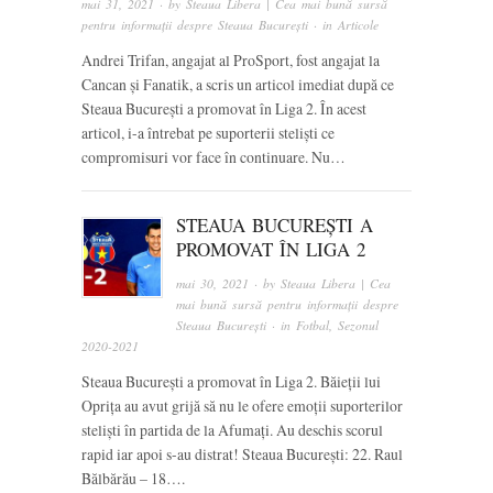
mai 31, 2021
· by
Steaua Libera | Cea mai bună sursă
pentru informații despre Steaua București
· in
Articole
Andrei Trifan, angajat al ProSport, fost angajat la
Cancan și Fanatik, a scris un articol imediat după ce
Steaua București a promovat în Liga 2. În acest
articol, i-a întrebat pe suporterii steliști ce
compromisuri vor face în continuare. Nu…
STEAUA BUCUREȘTI A
PROMOVAT ÎN LIGA 2
mai 30, 2021
· by
Steaua Libera | Cea
mai bună sursă pentru informații despre
Steaua București
· in
Fotbal
,
Sezonul
2020-2021
Steaua București a promovat în Liga 2. Băieții lui
Oprița au avut grijă să nu le ofere emoții suporterilor
steliști în partida de la Afumați. Au deschis scorul
rapid iar apoi s-au distrat! Steaua București: 22. Raul
Bălbărău – 18….