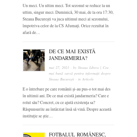
Un meci. Un ultim meci. Tot sezonul se reduce la un
ultim, singur meci. Duminică, 30 mai, de la ora 17:30,
Steaua București va juca ultimul meci al sezonului,
împotriva celor de la CS Afumați. Orice rezultat în
afară de…
DE CE MAI EXISTĂ
JANDARMERIA?
mai 27, 2021
· by
Steaua Libera | Cea
mai bună sursă pentru informații despre
Steaua București
· in
Articole
E o întrebare pe care românii și-au pus-o tot mai des
în ultimii ani. De ce mai există jandarmeria? Care e
rolul său? Concret, cu ce ajută existența sa?
Răspunsurile au întârziat însă să vină. Despre această
instituție se știe…
FOTBALUL ROMÂNESC,