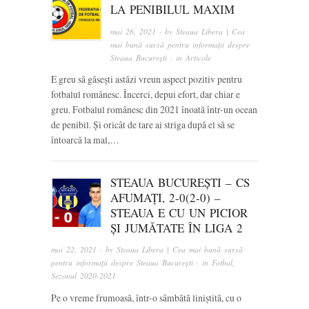
LA PENIBILUL MAXIM
mai 26, 2021
· by
Steaua Libera | Cea
mai bună sursă pentru informații despre
Steaua București
· in
Articole
E greu să găsești astăzi vreun aspect pozitiv pentru
fotbalul românesc. Încerci, depui efort, dar chiar e
greu. Fotbalul românesc din 2021 înoată într-un ocean
de penibil. Și oricât de tare ai striga după el să se
întoarcă la mal,…
STEAUA BUCUREȘTI – CS
AFUMAȚI, 2-0(2-0) –
STEAUA E CU UN PICIOR
ȘI JUMĂTATE ÎN LIGA 2
mai 22, 2021
· by
Steaua Libera | Cea mai bună sursă
pentru informații despre Steaua București
· in
Fotbal
,
Sezonul 2020-2021
Pe o vreme frumoasă, într-o sâmbătă liniștită, cu o