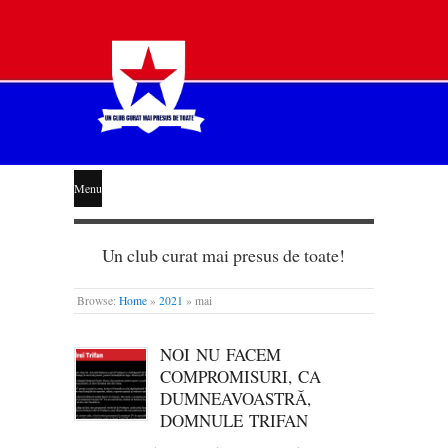
STEAUA
Menu
LIBERĂ
Un club curat mai presus de toate!
Browse:
Home
»
2021
»
mai
NOI NU FACEM
COMPROMISURI, CA
DUMNEAVOASTRĂ,
DOMNULE TRIFAN