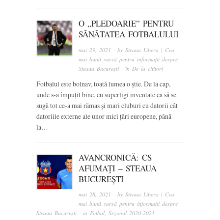
O „PLEDOARIE” PENTRU
SĂNĂTATEA FOTBALULUI
mai 29, 2021
· by
Steaua Libera | Cea
mai bună sursă pentru informații despre
Steaua București
· in
De la cititori
Fotbalul este bolnav, toată lumea o știe. De la cap,
unde s-a împuțit bine, cu superligi inventate ca să se
sugă tot ce-a mai rămas și mari cluburi cu datorii cât
datoriile externe ale unor mici țări europene, până
la…
AVANCRONICĂ: CS
AFUMAȚI – STEAUA
BUCUREȘTI
mai 28, 2021
· by
Steaua Libera | Cea
mai bună sursă pentru informații despre
Steaua București
· in
Fotbal
,
Sezonul 2020-2021