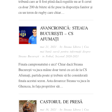
tribună care ar fi fost plină dacă regulile nu ar fi cerut
ca doar 200 de bilete să fie puse la dispoziția fanilor și
cu un teren de rugby care chiar…
AVANCRONICĂ: STEAUA
BUCUREȘTI – CS
AFUMAȚI
mai 21, 2021
· by
Steaua Libera | Cea
mai bună sursă pentru informații despre
Steaua București
· in
Fotbal
,
Sezonul 2020-2021
Finala campionatului e aici! Chiar dacă Steaua
București va juca mâine doar turul cu cei de la CS
Afumați, partida poate și trebuie să fie considerată
finala acestui sezon. Asta deoarece Steaua va juca în
Ghencea, în fața propriilor săi…
CASTORUL DE PRESĂ
mai 16, 2021
· by
Steaua Libera | Cea