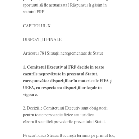
sportului să fie actualizată? Răspunsul îl găsim în
statutul FRF:
CAPITOLUL X
DISPOZIŢII FINALE
Articolul 78 | Situaţii nereglementate de Statut
1. Comitetul Executiv al FRF decide în toate
cazurile neprevăzute în prezentul Statut,
corespunzător dispoziţiilor în materie ale FIFA şi
UEFA, cu respectarea dispoziţiilor legale în
vigoare.
2. Deciziile Comitetului Executiv sunt obligatorii
pentru toate persoanele fizice sau juridice
cărora li se aplică prevederile prezentului Statut.
Pe scurt, dacă Steaua București termină pe primul loc,