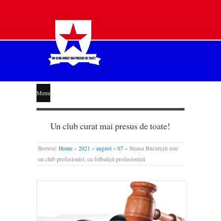
STEAUA
Menu
LIBERĂ
Un club curat mai presus de toate!
Browse:
Home
»
2021
»
august
»
07
»
Steaua București este
un club profesionist, cu fotbaliști profesioniști