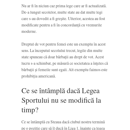
Nu ar fi în niciun caz prima lege care ar fi actualizată.
De-a lungul secolelor, multe state au dat multe legi
care s-au dovedit a fi greșite. Ulterior, acestea au fost
modificate pentru a fi în concordanță cu vremurile
moderne.
Dreptul de vot pentru femei este un exemplu în acest
sens. La începutul secolului trecut, legile din multe
state spuneau că doar bărbații au drept de vot. Acest
lucru s-a schimbat, pe măsură ce societatea a înțeles că
bărbații și femeile sunt egali. Alt exemplu faimos este
prohibiția americană.
Ce se întâmplă dacă Legea
Sportului nu se modifică la
timp?
Ce se întâmplă cu Steaua dacă clubul nostru termină
pe o poziție care să îl ducă în Liga 1, înainte ca legea