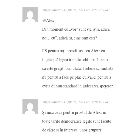
Tupac Amaru · august 9, 2021 at 07:21:23 · →
@Alex,
Din moment ce „voi” sunt steliștii, adică
noi, „eu”, adică tu, cine plm ești?
PS pentru toți proștii, așa, ca Alex: eu
înțeleg că legea trebuie schimbată pentru
că este greșit formulată. Trebuie schimbată
nu pentru a face pe plac cuiva, ci pentru a
evita dublul standard în judecarea spețelor.
Tupac Amaru · august 9, 2021 at 07:28:19 · →
Și încă ceva pentru prostul de Alex: în
toate țările democratice legile sunt făcute
de către și în interesul unor grupuri