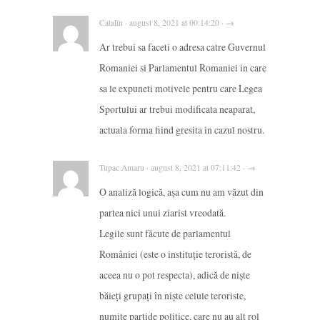
Catalin · august 8, 2021 at 00:14:20 · →
Ar trebui sa faceti o adresa catre Guvernul
Romaniei si Parlamentul Romaniei in care
sa le expuneti motivele pentru care Legea
Sportului ar trebui modificata neaparat,
actuala forma fiind gresita in cazul nostru.
Tupac Amaru · august 8, 2021 at 07:11:42 · →
O analiză logică, așa cum nu am văzut din
partea nici unui ziarist vreodată.
Legile sunt făcute de parlamentul
României (este o instituție teroristă, de
aceea nu o pot respecta), adică de niște
băieți grupați în niște celule teroriste,
numite partide politice, care nu au alt rol