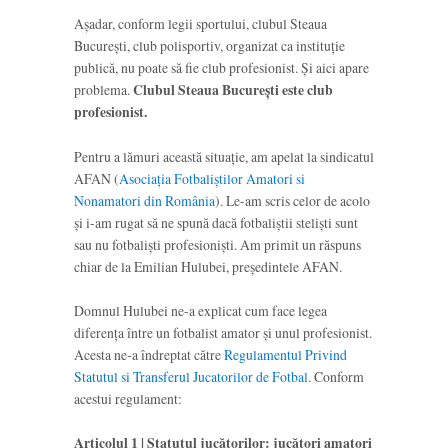
Așadar, conform legii sportului, clubul Steaua
București, club polisportiv, organizat ca instituție
publică, nu poate să fie club profesionist. Și aici apare
problema.
Clubul Steaua București este club
profesionist.
Pentru a lămuri această situație, am apelat la sindicatul
AFAN (
Asociația Fotbaliştilor Amatori si
Nonamatori din România
). Le-am scris celor de acolo
și i-am rugat să ne spună dacă fotbaliștii steliști sunt
sau nu fotbaliști profesioniști. Am primit un răspuns
chiar de la Emilian Hulubei, președintele AFAN.
Domnul Hulubei ne-a explicat cum face legea
diferența între un fotbalist amator și unul profesionist.
Acesta ne-a îndreptat către
Regulamentul Privind
Statutul si Transferul Jucatorilor de Fotbal.
Conform
acestui regulament:
Articolul 1 | Statutul jucătorilor: jucători amatori