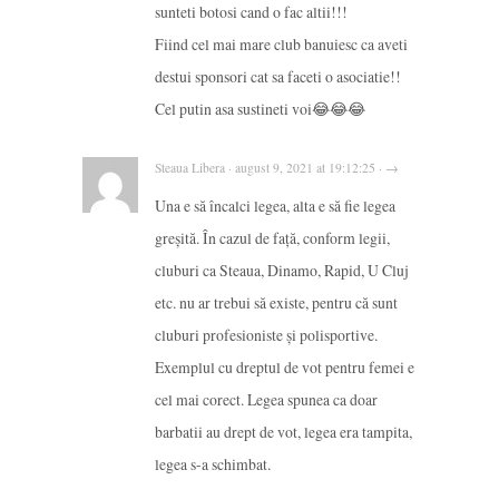
sunteti botosi cand o fac altii!!!
Fiind cel mai mare club banuiesc ca aveti
destui sponsori cat sa faceti o asociatie!!
Cel putin asa sustineti voi😂😂😂
Steaua Libera · august 9, 2021 at 19:12:25 · →
Una e să încalci legea, alta e să fie legea
greșită. În cazul de față, conform legii,
cluburi ca Steaua, Dinamo, Rapid, U Cluj
etc. nu ar trebui să existe, pentru că sunt
cluburi profesioniste și polisportive.
Exemplul cu dreptul de vot pentru femei e
cel mai corect. Legea spunea ca doar
barbatii au drept de vot, legea era tampita,
legea s-a schimbat.