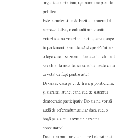
organizate criminal, așa-numitele partide
politice.
Este caracteristica de bază a democrației
reprezentative, o colosală minciună:
votezi sau nu votezi un partid, care ajunge
în parlament, formulează și aprobă între ei
o lege care – să zicem – te duce la faliment
sau chiar la moarte, iar concluzia este că tu
ai votat de fapt pentru asta!
De-aia se cacă pe ei de frică și politicienii,
și ziariștii, atunci când aud de sistemul
democratic participativ. De-aia nu vor să
audă de referendumuri, iar dacă aud, o
bagă pe aia cu „a avut un caracter
consultativ”.
Destul cu politologia, nu cred că ești mai