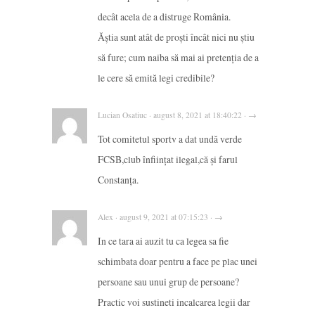
decât acela de a distruge România.
Ăștia sunt atât de proști încât nici nu știu
să fure; cum naiba să mai ai pretenția de a
le cere să emită legi credibile?
Lucian Osatiuc · august 8, 2021 at 18:40:22 · →
Tot comitetul sportv a dat undă verde
FCSB,club înființat ilegal,că și farul
Constanța.
Alex · august 9, 2021 at 07:15:23 · →
In ce tara ai auzit tu ca legea sa fie
schimbata doar pentru a face pe plac unei
persoane sau unui grup de persoane?
Practic voi sustineti incalcarea legii dar