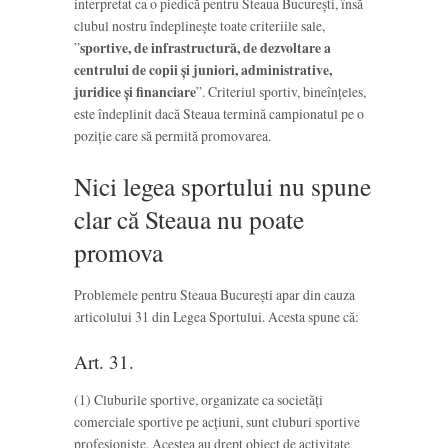
interpretat ca o piedică pentru Steaua București, însă
clubul nostru îndeplinește toate criteriile sale,
”
sportive, de infrastructură, de dezvoltare a
centrului de copii şi juniori, administrative,
juridice şi financiare
”. Criteriul sportiv, bineînțeles,
este îndeplinit dacă Steaua termină campionatul pe o
poziție care să permită promovarea.
Nici legea sportului nu spune
clar că Steaua nu poate
promova
Problemele pentru Steaua București apar din cauza
articolului 31 din Legea Sportului. Acesta spune că:
Art. 31.
(1) Cluburile sportive, organizate ca societăți
comerciale sportive pe acțiuni, sunt cluburi sportive
profesioniste. Acestea au drept obiect de activitate