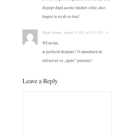
deștept după aceste rânduri citite, deci
înapoi la wcsb cu tine!
Tupac Amaru · august 9, 2021 at 07:33:29 · →
@Lucian,
ai perfectă dreptate! O adunătură de
infractori cu „spate” puternic!
Leave a Reply