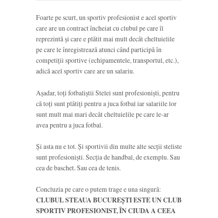
Foarte pe scurt, un sportiv profesionist e acel sportiv
care are un contract încheiat cu clubul pe care îl
reprezintă și care e plătit mai mult decât cheltuielile
pe care le înregistrează atunci când participă în
competiții sportive (echipamentele, transportul, etc.),
adică acel sportiv care are un salariu.
Așadar, toți fotbaliștii Stelei sunt profesioniști, pentru
că toți sunt plătiți pentru a juca fotbal iar salariile lor
sunt mult mai mari decât cheltuielile pe care le-ar
avea pentru a juca fotbal.
Și asta nu e tot. Și sportivii din multe alte secții steliste
sunt profesioniști. Secția de handbal, de exemplu. Sau
cea de baschet. Sau cea de tenis.
Concluzia pe care o putem trage e una singură:
CLUBUL STEAUA BUCUREȘTI ESTE UN CLUB
SPORTIV PROFESIONIST, ÎN CIUDA A CEEA