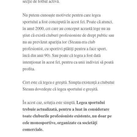
secție de fotbal activă.
Nu putem cunoaște motivele pentru care legea
sportului a fost concepută în acest fel. Poate că atunci,
în anul 2000, cei care au conceput această lege nu au
știut că există cluburi profesioniste de drept public sau
nu au prevăzut apariția lor (Steaua era club
profesionist, cu sportivi plătiți pentru a face sport,
încă din anii 90). Sau poate că legea a fost dată
intenționat în acest fel, pentru ca unii indivizi să poată
profita.
Cert este că legea e greșită. Simpla existență a clubului
Steaua dovedește că legea sportului e greșită.
În acest caz, soluția este simplă.
Legea sportului
trebuie actualizată, pentru a luat în considerare
toate cluburile profesioniste existente, nu doar pe
cele monosportive, organizate ca societăți
comerciale.