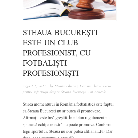
STEAUA BUCUREȘTI
ESTE UN CLUB
PROFESIONIST, CU
FOTBALIȘTI
PROFESIONIȘTI
august 7, 2021
· by
Steaua Libera | Cea mai bună sursă
pentru informații despre Steaua București
· in
Articole
Știrea momentului în România fotbalistică este faptul
că Steaua București nu ar putea să promoveze.
Afirmația este însă greșită. În niciun regulament nu
spune că echipa noastră nu poate promova. Conform
legii sportului, Steaua nu s-ar putea afilia la LPF. Dar
dacă legea sportului e greșită?