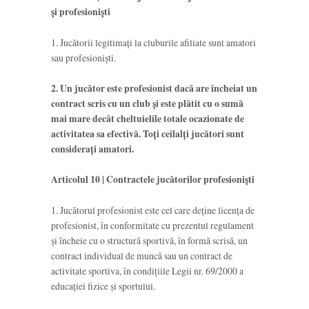
şi profesionişti
1. Jucătorii legitimaţi la cluburile afiliate sunt amatori
sau profesionişti.
2. Un jucător este profesionist dacă are încheiat un
contract scris cu un club şi este plătit cu o sumă
mai mare decât cheltuielile totale ocazionate de
activitatea sa efectivă. Toţi ceilalţi jucători sunt
consideraţi amatori.
Articolul 10 | Contractele jucătorilor profesionişti
1. Jucătorul profesionist este cel care deține licenţa de
profesionist, în conformitate cu prezentul regulament
și încheie cu o structură sportivă, în formă scrisă, un
contract individual de muncă sau un contract de
activitate sportiva, în condiţiile Legii nr. 69/2000 a
educației fizice și sportului.