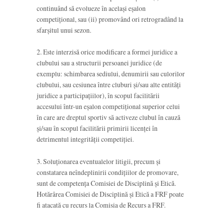
continuând să evolueze în acelaşi eşalon
competiţional, sau (ii) promovând ori retrogradând la
sfarşitul unui sezon.
2. Este interzisă orice modificare a formei juridice a
clubului sau a structurii persoanei juridice (de
exemplu: schimbarea sediului, denumirii sau culorilor
clubului, sau cesiunea între cluburi şi/sau alte entităţi
juridice a participaţiilor), în scopul facilitării
accesului într-un eşalon competiţional superior celui
în care are dreptul sportiv să activeze clubul în cauză
şi/sau în scopul facilitării primirii licenţei în
detrimentul integrităţii competiţiei.
3. Soluţionarea eventualelor litigii, precum şi
constatarea neîndeplinirii condiţiilor de promovare,
sunt de competenţa Comisiei de Disciplină şi Etică.
Hotărârea Comisiei de Disciplină şi Etică a FRF poate
fi atacată cu recurs la Comisia de Recurs a FRF.