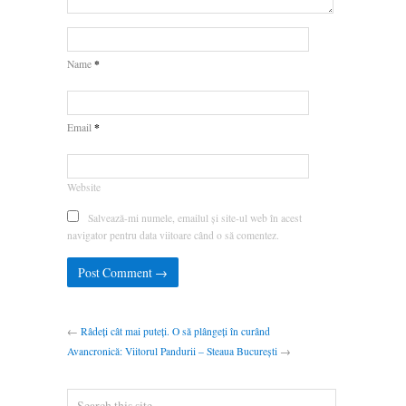
*
Name
*
Email
Website
Salvează-mi numele, emailul și site-ul web în acest
navigator pentru data viitoare când o să comentez.
←
Râdeți cât mai puteți. O să plângeți în curând
Avancronică: Viitorul Pandurii – Steaua București
→