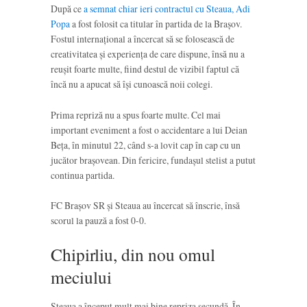
După ce
a semnat chiar ieri contractul cu Steaua, Adi
Popa
a fost folosit ca titular în partida de la Brașov.
Fostul internațional a încercat să se folosească de
creativitatea și experiența de care dispune, însă nu a
reușit foarte multe, fiind destul de vizibil faptul că
încă nu a apucat să își cunoască noii colegi.
Prima repriză nu a spus foarte multe. Cel mai
important eveniment a fost o accidentare a lui Deian
Beța, în minutul 22, când s-a lovit cap în cap cu un
jucător brașovean. Din fericire, fundașul stelist a putut
continua partida.
FC Brașov SR și Steaua au încercat să înscrie, însă
scorul la pauză a fost 0-0.
Chipirliu, din nou omul
meciului
Steaua a început mult mai bine repriza secundă. În