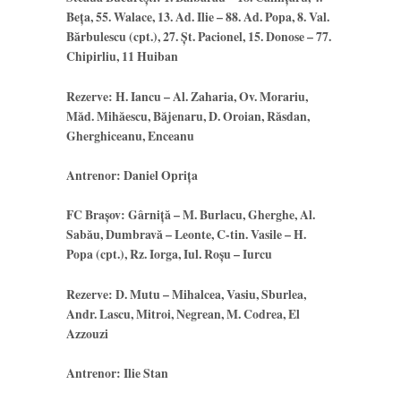
Beța, 55. Walace, 13. Ad. Ilie – 88. Ad. Popa, 8. Val.
Bărbulescu (cpt.), 27. Șt. Pacionel, 15. Donose – 77.
Chipirliu, 11 Huiban
Rezerve: H. Iancu – Al. Zaharia, Ov. Morariu,
Măd. Mihăescu, Băjenaru, D. Oroian, Răsdan,
Gherghiceanu, Enceanu
Antrenor: Daniel Oprița
FC Brașov: Gârniță – M. Burlacu, Gherghe, Al.
Sabău, Dumbravă – Leonte, C-tin. Vasile – H.
Popa (cpt.), Rz. Iorga, Iul. Roșu – Iurcu
Rezerve: D. Mutu – Mihalcea, Vasiu, Sburlea,
Andr. Lascu, Mitroi, Negrean, M. Codrea, El
Azzouzi
Antrenor: Ilie Stan