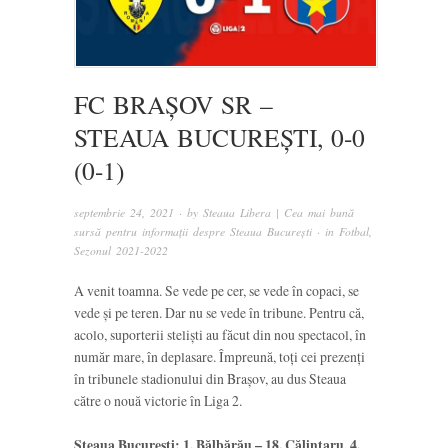
FC BRAȘOV SR –
STEAUA BUCUREȘTI, 0-0
(0-1)
septembrie 24, 2021
· by
Steaua Libera | Cea mai bună
sursă pentru informații despre Steaua București
· in
Fotbal
,
Sezonul 2021-2022
A venit toamna. Se vede pe cer, se vede în copaci, se
vede și pe teren. Dar nu se vede în tribune. Pentru că,
acolo, suporterii steliști au făcut din nou spectacol, în
număr mare, în deplasare. Împreună, toți cei prezenți
în tribunele stadionului din Brașov, au dus Steaua
către o nouă victorie în Liga 2.
Steaua București: 1. Bălbărău – 18. Călințaru, 4.