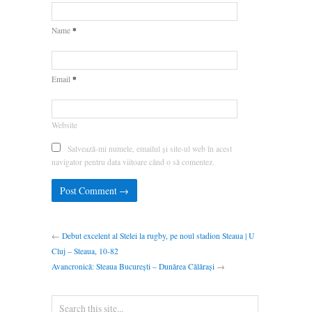
*
Name
*
Email
Website
Salvează-mi numele, emailul și site-ul web în acest
navigator pentru data viitoare când o să comentez.
←
Debut excelent al Stelei la rugby, pe noul stadion Steaua | U
Cluj – Steaua, 10-82
Avancronică: Steaua București – Dunărea Călărași
→