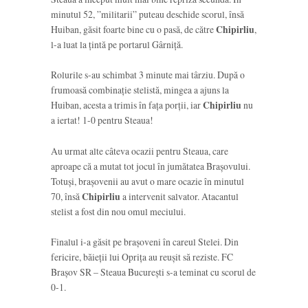
minutul 52, ”militarii” puteau deschide scorul, însă
Huiban, găsit foarte bine cu o pasă, de către
Chipirliu
,
l-a luat la țintă pe portarul Gârniță.
Rolurile s-au schimbat 3 minute mai târziu. După o
frumoasă combinație stelistă, mingea a ajuns la
Huiban, acesta a trimis în fața porții, iar
Chipirliu
nu
a iertat! 1-0 pentru Steaua!
Au urmat alte câteva ocazii pentru Steaua, care
aproape că a mutat tot jocul în jumătatea Brașovului.
Totuși, brașovenii au avut o mare ocazie în minutul
70, însă
Chipirliu
a intervenit salvator. Atacantul
stelist a fost din nou omul meciului.
Finalul i-a găsit pe brașoveni în careul Stelei. Din
fericire, băieții lui Oprița au reușit să reziste. FC
Brașov SR – Steaua București s-a teminat cu scorul de
0-1.