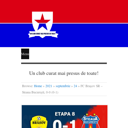
STEAUA
Menu
LIBERĂ
Un club curat mai presus de toate!
Browse:
Home
»
2021
»
septembrie
»
24
»
FC Brașov SR –
Steaua București, 0-0 (0-1)