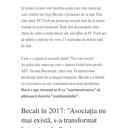
Și poate că unii vor întreba acum care este suma pe
care clubul lui Gigi Becali o primește de la stat. Din
câte știm, FC Fcsb nu primește niciun ban de la statul
român în acest moment. Însă, din declarațiile date
chiar de către conducătorii săi, am aflat că FC Fcsb are
de plătit o datorie de vreo 13 milioane de dolari față
de stat.
Cum s-a ajuns la această sumă? Nu e un secret.
Aceasta este suma pe care o datora fostul non-profit,
AFC Steaua București, către stat. În numeroase
declarații date de-a lungul timpului, Becali s-a lăudat
că societatea sa este continuatoarea non-profitului.
Dacă e așa, normal ar fi ca ”continuatoarea” să
plătească datoria ”continuatului”.
Becali în 2017: ”Asociația nu
mai există, s-a transformat