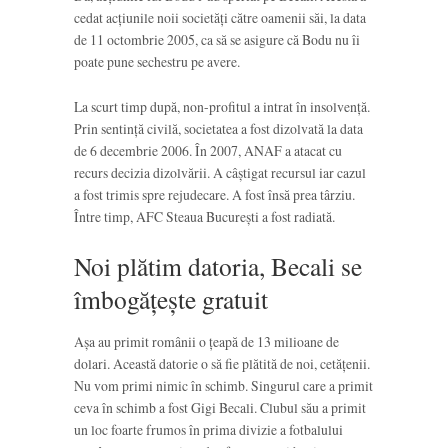
cedat acțiunile noii societăți către oamenii săi, la data
de 11 octombrie 2005, ca să se asigure că Bodu nu îi
poate pune sechestru pe avere.
La scurt timp după, non-profitul a intrat în insolvență.
Prin sentință civilă, societatea a fost dizolvată la data
de 6 decembrie 2006. În 2007, ANAF a atacat cu
recurs decizia dizolvării. A câștigat recursul iar cazul
a fost trimis spre rejudecare. A fost însă prea târziu.
Între timp, AFC Steaua București a fost radiată.
Noi plătim datoria, Becali se
îmbogățește gratuit
Așa au primit românii o țeapă de 13 milioane de
dolari. Această datorie o să fie plătită de noi, cetățenii.
Nu vom primi nimic în schimb. Singurul care a primit
ceva în schimb a fost Gigi Becali. Clubul său a primit
un loc foarte frumos în prima divizie a fotbalului