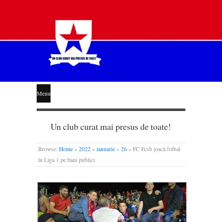
STEAUA
Menu
LIBERĂ
Un club curat mai presus de toate!
Browse:
Home
»
2022
»
ianuarie
»
26
»
FC Fcsb joacă fotbal
în Liga 1 pe bani publici