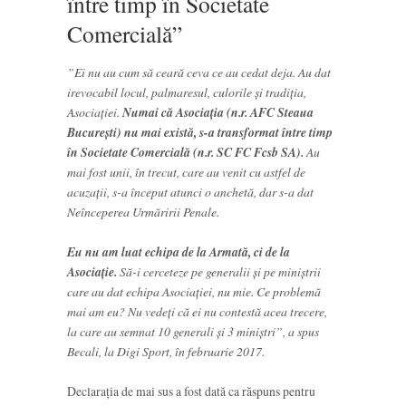
între timp în Societate
Comercială”
”Ei nu au cum să ceară ceva ce au cedat deja. Au dat
irevocabil locul, palmaresul, culorile și tradiția,
Asociației.
Numai că Asociația (n.r. AFC Steaua
București) nu mai există, s-a transformat între timp
în Societate Comercială (n.r. SC FC Fcsb SA).
Au
mai fost unii, în trecut, care au venit cu astfel de
acuzații, s-a început atunci o anchetă, dar s-a dat
Neînceperea Urmăririi Penale.
Eu nu am luat echipa de la Armată, ci de la
Asociație.
Să-i cerceteze pe generalii și pe miniștrii
care au dat echipa Asociației, nu mie. Ce problemă
mai am eu? Nu vedeți că ei nu contestă acea trecere,
la care au semnat 10 generali și 3 miniștri”, a spus
Becali, la Digi Sport, în februarie 2017.
Declarația de mai sus a fost dată ca răspuns pentru