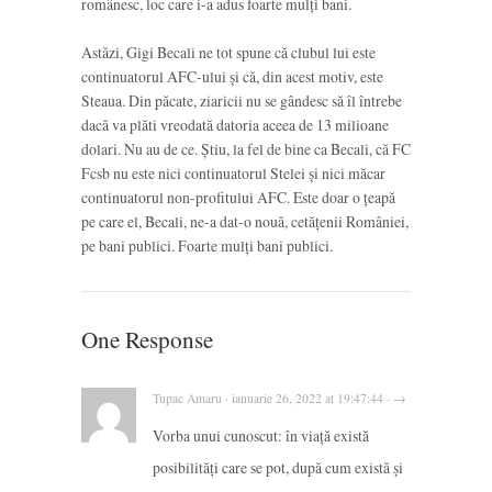
românesc, loc care i-a adus foarte mulți bani.
Astăzi, Gigi Becali ne tot spune că clubul lui este
continuatorul AFC-ului și că, din acest motiv, este
Steaua. Din păcate, ziaricii nu se gândesc să îl întrebe
dacă va plăti vreodată datoria aceea de 13 milioane
dolari. Nu au de ce. Știu, la fel de bine ca Becali, că FC
Fcsb nu este nici continuatorul Stelei și nici măcar
continuatorul non-profitului AFC. Este doar o țeapă
pe care el, Becali, ne-a dat-o nouă, cetățenii României,
pe bani publici. Foarte mulți bani publici.
One Response
Tupac Amaru · ianuarie 26, 2022 at 19:47:44 · →
Vorba unui cunoscut: în viață există
posibilități care se pot, după cum există și