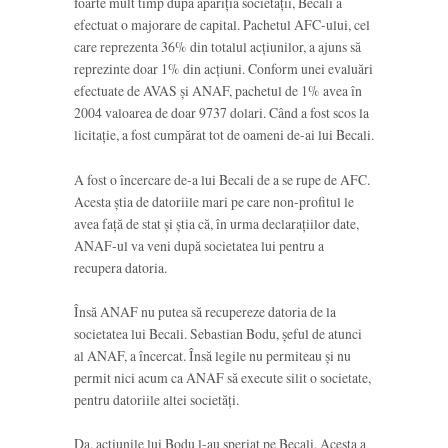
foarte mult timp după apariția societății, Becali a
efectuat o majorare de capital. Pachetul AFC-ului, cel
care reprezenta 36% din totalul acțiunilor, a ajuns să
reprezinte doar 1% din acțiuni. Conform unei evaluări
efectuate de AVAS și ANAF, pachetul de 1% avea în
2004 valoarea de doar 9737 dolari. Când a fost scos la
licitație, a fost cumpărat tot de oameni de-ai lui Becali.
A fost o încercare de-a lui Becali de a se rupe de AFC.
Acesta știa de datoriile mari pe care non-profitul le
avea față de stat și știa că, în urma declarațiilor date,
ANAF-ul va veni după societatea lui pentru a
recupera datoria.
Însă ANAF nu putea să recupereze datoria de la
societatea lui Becali. Sebastian Bodu, șeful de atunci
al ANAF, a încercat. Însă legile nu permiteau și nu
permit nici acum ca ANAF să execute silit o societate,
pentru datoriile altei societăți.
Da, acțiunile lui Bodu l-au speriat pe Becali. Acesta a