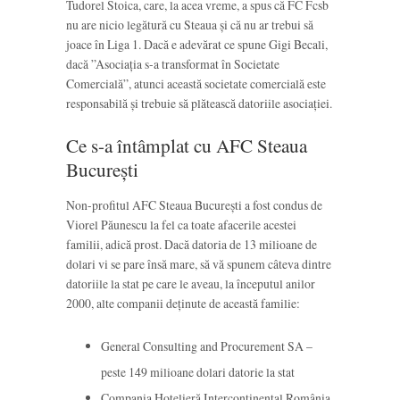
Tudorel Stoica, care, la acea vreme, a spus că FC Fcsb
nu are nicio legătură cu Steaua și că nu ar trebui să
joace în Liga 1. Dacă e adevărat ce spune Gigi Becali,
dacă ”Asociația s-a transformat în Societate
Comercială”, atunci această societate comercială este
responsabilă și trebuie să plătească datoriile asociației.
Ce s-a întâmplat cu AFC Steaua
București
Non-profitul AFC Steaua București a fost condus de
Viorel Păunescu la fel ca toate afacerile acestei
familii, adică prost. Dacă datoria de 13 milioane de
dolari vi se pare însă mare, să vă spunem câteva dintre
datoriile la stat pe care le aveau, la începutul anilor
2000, alte companii deținute de această familie:
General Consulting and Procurement SA –
peste 149 milioane dolari datorie la stat
Compania Hotelieră Intercontinental România