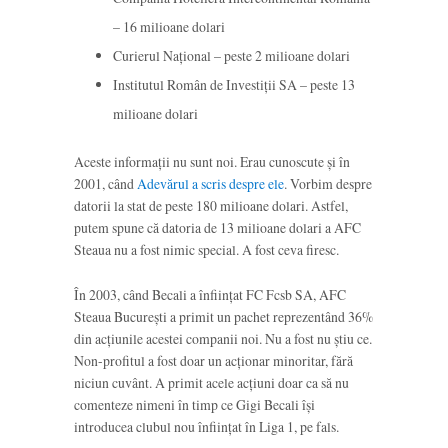
– 16 milioane dolari
Curierul Național – peste 2 milioane dolari
Institutul Român de Investiții SA – peste 13
milioane dolari
Aceste informații nu sunt noi. Erau cunoscute și în
2001, când
Adevărul a scris despre ele
. Vorbim despre
datorii la stat de peste 180 milioane dolari. Astfel,
putem spune că datoria de 13 milioane dolari a AFC
Steaua nu a fost nimic special. A fost ceva firesc.
În 2003, când Becali a înființat FC Fcsb SA, AFC
Steaua București a primit un pachet reprezentând 36%
din acțiunile acestei companii noi. Nu a fost nu știu ce.
Non-profitul a fost doar un acționar minoritar, fără
niciun cuvânt. A primit acele acțiuni doar ca să nu
comenteze nimeni în timp ce Gigi Becali își
introducea clubul nou înființat în Liga 1, pe fals.