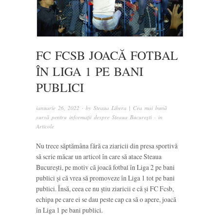
FC FCSB JOACĂ FOTBAL
ÎN LIGA 1 PE BANI
PUBLICI
ianuarie 26, 2022
· by
Steaua Libera | Cea mai bună
sursă pentru informații despre Steaua București
· in
Articole
Nu trece săptămâna fără ca ziaricii din presa sportivă
să scrie măcar un articol în care să atace Steaua
București, pe motiv că joacă fotbal în Liga 2 pe bani
publici și că vrea să promoveze în Liga 1 tot pe bani
publici. Însă, ceea ce nu știu ziaricii e că și FC Fcsb,
echipa pe care ei se dau peste cap ca să o apere, joacă
în Liga 1 pe bani publici.