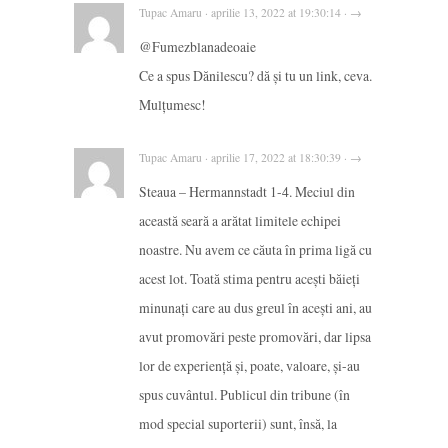
Tupac Amaru · aprilie 13, 2022 at 19:30:14 · →
@Fumezblanadeoaie
Ce a spus Dănilescu? dă și tu un link, ceva.
Mulțumesc!
Tupac Amaru · aprilie 17, 2022 at 18:30:39 · →
Steaua – Hermannstadt 1-4. Meciul din
această seară a arătat limitele echipei
noastre. Nu avem ce căuta în prima ligă cu
acest lot. Toată stima pentru acești băieți
minunați care au dus greul în acești ani, au
avut promovări peste promovări, dar lipsa
lor de experiență și, poate, valoare, și-au
spus cuvântul. Publicul din tribune (în
mod special suporterii) sunt, însă, la