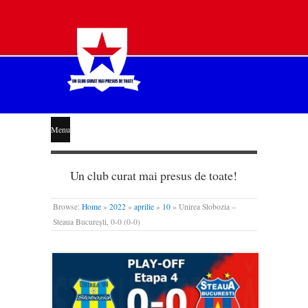
STEAUA
Menu
LIBERĂ
Un club curat mai presus de toate!
Browse:
Home
»
2022
»
aprilie
»
10
»
Unirea Slobozia –
Steaua București, 0-0 (0-0)