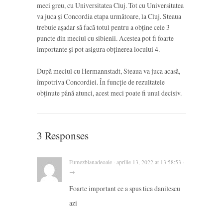
meci greu, cu Universitatea Cluj. Tot cu Universitatea
va juca și Concordia etapa următoare, la Cluj. Steaua
trebuie așadar să facă totul pentru a obține cele 3
puncte din meciul cu sibienii. Acestea pot fi foarte
importante și pot asigura obținerea locului 4.
După meciul cu Hermannstadt, Steaua va juca acasă,
împotriva Concordiei. În funcție de rezultatele
obținute până atunci, acest meci poate fi unul decisiv.
3 Responses
Fumezblanadeoaie · aprilie 13, 2022 at 13:58:53 ·
→
Foarte important ce a spus tica danilescu
azi