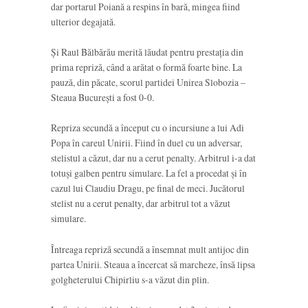
dar portarul Poiană a respins în bară, mingea fiind
ulterior degajată.
Și Raul Bălbărău merită lăudat pentru prestația din
prima repriză, când a arătat o formă foarte bine. La
pauză, din păcate, scorul partidei Unirea Slobozia –
Steaua București a fost 0-0.
Repriza secundă a început cu o incursiune a lui Adi
Popa în careul Unirii. Fiind în duel cu un adversar,
stelistul a căzut, dar nu a cerut penalty. Arbitrul i-a dat
totuși galben pentru simulare. La fel a procedat și în
cazul lui Claudiu Dragu, pe final de meci. Jucătorul
stelist nu a cerut penalty, dar arbitrul tot a văzut
simulare.
Întreaga repriză secundă a însemnat mult antijoc din
partea Unirii. Steaua a încercat să marcheze, însă lipsa
golgheterului Chipirliu s-a văzut din plin.