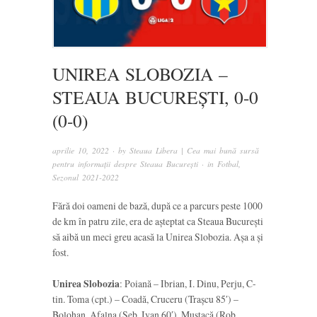
UNIREA SLOBOZIA –
STEAUA BUCUREȘTI, 0-0
(0-0)
aprilie 10, 2022
· by
Steaua Libera | Cea mai bună sursă
pentru informații despre Steaua București
· in
Fotbal
,
Sezonul 2021-2022
Fără doi oameni de bază, după ce a parcurs peste 1000
de km în patru zile, era de așteptat ca Steaua București
să aibă un meci greu acasă la Unirea Slobozia. Așa a și
fost.
Unirea Slobozia
: Poiană – Ibrian, I. Dinu, Perju, C-
tin. Toma (cpt.) – Coadă, Cruceru (Trașcu 85′) –
Bolohan, Afalna (Seb. Ivan 60′), Mustacă (Rob.