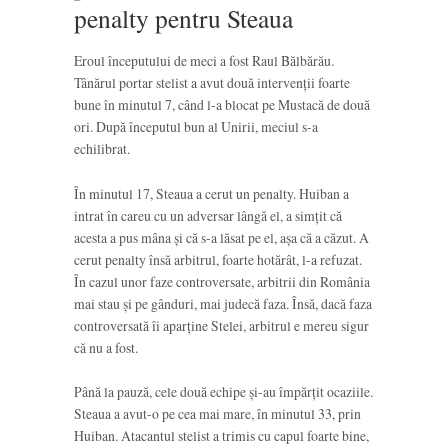
penalty pentru Steaua
Eroul începutului de meci a fost Raul Bălbărău.
Tânărul portar stelist a avut două intervenții foarte
bune în minutul 7, când l-a blocat pe Mustacă de două
ori. După începutul bun al Unirii, meciul s-a
echilibrat.
În minutul 17, Steaua a cerut un penalty. Huiban a
intrat în careu cu un adversar lângă el, a simțit că
acesta a pus mâna și că s-a lăsat pe el, așa că a căzut. A
cerut penalty însă arbitrul, foarte hotărât, l-a refuzat.
În cazul unor faze controversate, arbitrii din România
mai stau și pe gânduri, mai judecă faza. Însă, dacă faza
controversată îi aparține Stelei, arbitrul e mereu sigur
că nu a fost.
Până la pauză, cele două echipe și-au împărțit ocaziile.
Steaua a avut-o pe cea mai mare, în minutul 33, prin
Huiban. Atacantul stelist a trimis cu capul foarte bine,