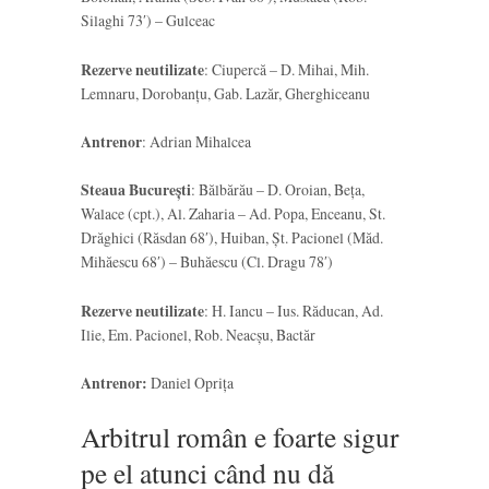
Silaghi 73′) – Gulceac
Rezerve neutilizate
: Ciupercă – D. Mihai, Mih.
Lemnaru, Dorobanțu, Gab. Lazăr, Gherghiceanu
Antrenor
: Adrian Mihalcea
Steaua București
: Bălbărău – D. Oroian, Beța,
Walace (cpt.), Al. Zaharia – Ad. Popa, Enceanu, St.
Drăghici (Răsdan 68′), Huiban, Șt. Pacionel (Măd.
Mihăescu 68′) – Buhăescu (Cl. Dragu 78′)
Rezerve neutilizate
: H. Iancu – Ius. Răducan, Ad.
Ilie, Em. Pacionel, Rob. Neacșu, Bactăr
Antrenor:
Daniel Oprița
Arbitrul român e foarte sigur
pe el atunci când nu dă