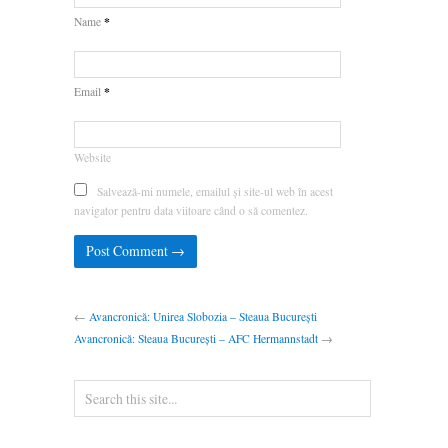
*
Name
*
Email
Website
Salvează-mi numele, emailul și site-ul web în acest
navigator pentru data viitoare când o să comentez.
←
Avancronică: Unirea Slobozia – Steaua București
Avancronică: Steaua București – AFC Hermannstadt
→