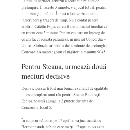
La finalul partidei, arbitrul a acordat 3 minute de
prelungire. În aceste 3 minute, s-a jucat fotbal, poate,
un minut și jumătate. În rest a fost vorba doar de
întreruperi și trageri de timp. Nu a contat pentru
arbitrul Cătălin Popa, care a fluierat finalul imediat ce
au trecut cele 3 minute. Pentru cei care nu înțeleg de
ce am făcut această paranteză, în meciul Concordia –
Unirea Slobozia, arbitrul a dat 4 minute de prelungire.
Concordia a marcat golul câștigător în minutul 90+5.
Pentru Steaua, urmează două
meciuri decisive
Deși victoria ar fi fost mai bună, rezultatul de egalitate
nu este neapărat unul rău pentru Steaua București.
Echipa noastră ajunge la 2 puncte distanță de
Concordia, locul 5.
În etapa următoare, pe 17 aprilie, va juca acasă, cu
Hermannstadt, echipă care marți, 12 aprilie, va avea