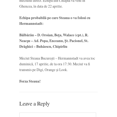
meciului direct. Echipa din Chiajna va veni în
Ghencea, în data de 22 aprilie.
Echipa probabilă pe care Steaua o va folosi cu
Hermannstadt:
Bălbărău – D. Oroian, Beța, Walace (cpt.), R.
Neacșu – Ad. Popa, Enceanu, Șt. Pacionel, St.
Drăghici – Buhăescu, Chipirliu
Meciul Steaua București – Hermannstadt va avea loc
duminică, 17 aprilie, de la ora 17:30. Meciul va fi
transmis pe Digi, Orange și Look.
Forza Steaua!
Leave a Reply