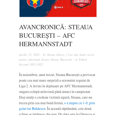
AVANCRONICĂ: STEAUA
BUCUREȘTI – AFC
HERMANNSTADT
aprilie 15, 2022
· by
Steaua Libera | Cea mai bună sursă
pentru informații despre Steaua București
· in
Fotbal
,
Sezonul 2021-2022
În noiembrie, anul trecut, Steaua București a provocat
poate cea mai mare surpriză a sezonului regulat de
Liga 2. A învins în deplasare pe AFC Hermannstadt,
singura echipă neînvinsă până atunci în campionat.
Deși mulți o credeau victimă sigură, Steaua, care nu
trecea prin cea mai bună formă,
s-a impus cu 1-0, prin
golul lui Buhăescu
. În această săptămână, cele două
echipe se întâlnesc din nou. De data asta în Ghencea și