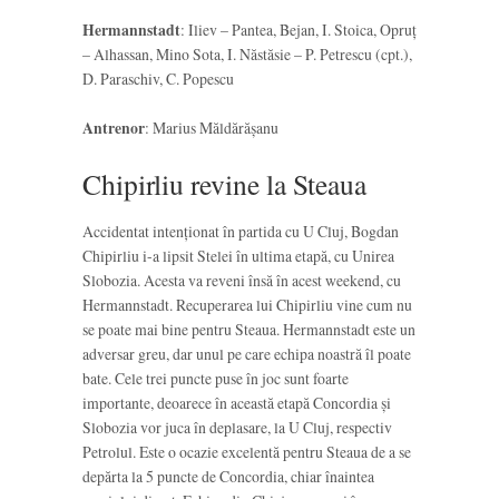
Hermannstadt
: Iliev – Pantea, Bejan, I. Stoica, Opruț
– Alhassan, Mino Sota, I. Năstăsie – P. Petrescu (cpt.),
D. Paraschiv, C. Popescu
Antrenor
: Marius Măldărășanu
Chipirliu revine la Steaua
Accidentat intenționat în partida cu U Cluj, Bogdan
Chipirliu i-a lipsit Stelei în ultima etapă, cu Unirea
Slobozia. Acesta va reveni însă în acest weekend, cu
Hermannstadt. Recuperarea lui Chipirliu vine cum nu
se poate mai bine pentru Steaua. Hermannstadt este un
adversar greu, dar unul pe care echipa noastră îl poate
bate. Cele trei puncte puse în joc sunt foarte
importante, deoarece în această etapă Concordia și
Slobozia vor juca în deplasare, la U Cluj, respectiv
Petrolul. Este o ocazie excelentă pentru Steaua de a se
depărta la 5 puncte de Concordia, chiar înaintea