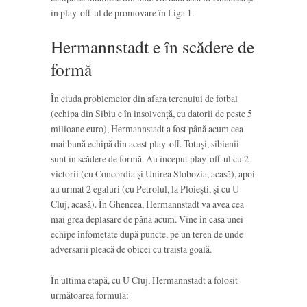
în play-off-ul de promovare în Liga 1.
Hermannstadt e în scădere de
formă
În ciuda problemelor din afara terenului de fotbal
(echipa din Sibiu e în insolvență, cu datorii de peste 5
milioane euro), Hermannstadt a fost până acum cea
mai bună echipă din acest play-off. Totuși, sibienii
sunt în scădere de formă. Au început play-off-ul cu 2
victorii (cu Concordia și Unirea Slobozia, acasă), apoi
au urmat 2 egaluri (cu Petrolul, la Ploiești, și cu U
Cluj, acasă). În Ghencea, Hermannstadt va avea cea
mai grea deplasare de până acum. Vine în casa unei
echipe înfometate după puncte, pe un teren de unde
adversarii pleacă de obicei cu traista goală.
În ultima etapă, cu U Cluj, Hermannstadt a folosit
următoarea formulă: