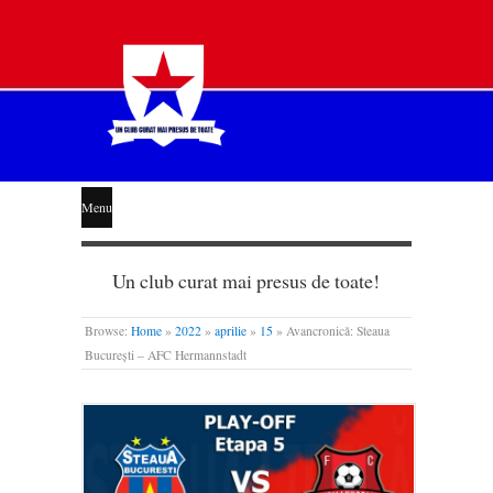
STEAUA
Menu
LIBERĂ
Un club curat mai presus de toate!
Browse:
Home
»
2022
»
aprilie
»
15
»
Avancronică: Steaua
București – AFC Hermannstadt