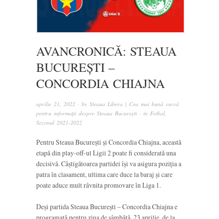
AVANCRONICĂ: STEAUA
BUCUREȘTI –
CONCORDIA CHIAJNA
aprilie 21, 2022
· by
Steaua Libera | Cea mai bună sursă
pentru informații despre Steaua București
· in
Fotbal
,
Sezonul 2021-2022
Pentru Steaua București și Concordia Chiajna, această
etapă din play-off-ul Ligii 2 poate fi considerată una
decisivă. Câștigătoarea partidei își va asigura poziția a
patra în clasament, ultima care duce la baraj și care
poate aduce mult râvnita promovare în Liga 1.
Deși partida Steaua București – Concordia Chiajna e
programată pentru ziua de sâmbătă, 23 aprilie, de la