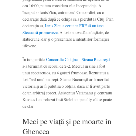
ora 16:00, putem considera că a început deja. A
început-o Ianis Zicu, antrenorul Concordiei, cu o
declarație dată după ce echipa sa a pierdut la Cluj. Prin
declarația sa,
Ianis Zicu a cerut ca FRF să nu lase
Steaua să promoveze
. A fost o dovadă de lașitate, de
slăbiciune, dar și o prezentare a intențiilor formației
ilfovene.
În tur, partida
Concordia Chiajna – Steaua București
s-a terminat cu scorul de 2-2. Meciul în sine a fost
unul spectaculos, cu 4 goluri frumoase. Rezultatul a
fost însă unul nedrept. Steaua București ar fi meritat
victoria și ar fi putut să o obțină, dacă ar fi avut parte
de un arbitraj corect. Asistentul Vătămanu și centralul
Kovacs i-au refuzat însă Stelei un penalty cât se poate
de clar.
Meci pe viață și pe moarte în
Ghencea