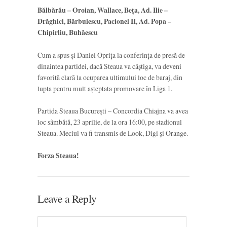
Bălbărău – Oroian, Wallace, Beța, Ad. Ilie –
Drăghici, Bărbulescu, Pacionel II, Ad. Popa –
Chipirliu, Buhăescu
Cum a spus și Daniel Oprița la conferința de presă de
dinaintea partidei, dacă Steaua va câștiga, va deveni
favorită clară la ocuparea ultimului loc de baraj, din
lupta pentru mult așteptata promovare în Liga 1.
Partida Steaua București – Concordia Chiajna va avea
loc sâmbătă, 23 aprilie, de la ora 16:00, pe stadionul
Steaua. Meciul va fi transmis de Look, Digi și Orange.
Forza Steaua!
Leave a Reply