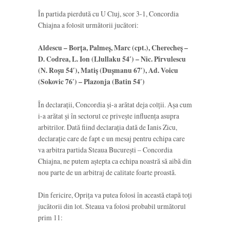
În partida pierdută cu U Cluj, scor 3-1, Concordia
Chiajna a folosit următorii jucători:
Aldescu – Borța, Palmeș, Marc (cpt.), Cherecheș –
D. Codrea, L. Ion (Llullaku 54′) – Nic. Pîrvulescu
(N. Roșu 54′), Matiș (Dușmanu 67′), Ad. Voicu
(Sokovic 76′) – Plazonja (Batin 54′)
În declarații, Concordia și-a arătat deja colții. Așa cum
i-a arătat și în sectorul ce privește influența asupra
arbitrilor. Dată fiind declarația dată de Ianis Zicu,
declarație care de fapt e un mesaj pentru echipa care
va arbitra partida Steaua București – Concordia
Chiajna, ne putem aștepta ca echipa noastră să aibă din
nou parte de un arbitraj de calitate foarte proastă.
Din fericire, Oprița va putea folosi în această etapă toți
jucătorii din lot. Steaua va folosi probabil următorul
prim 11: