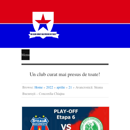
STEAUA
Menu
LIBERĂ
Un club curat mai presus de toate!
Browse:
Home
»
2022
»
aprilie
»
21
»
Avancronică: Steaua
București – Concordia Chiajna