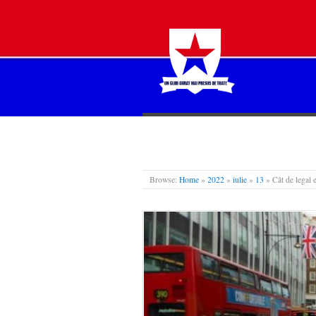
STEAUA LIBERĂ
Browse:
Home
»
2022
»
iulie
»
13
»
Cât de legal