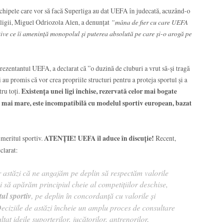
chipele care vor să facă Superliga au dat UEFA în judecată, acuzând-o
ligii, Miguel Odriozola Alen, a denunțat
”mâna de fier cu care UEFA
tive ce îi amenință monopolul și puterea absolută pe care și-o arogă pe
rezentantul UEFA, a declarat că ”o duzină de cluburi a vrut să-și tragă
i au promis că vor crea propriile structuri pentru a proteja sportul și a
tru toți.
Existența unei ligi închise, rezervată celor mai bogate
ât mai mare, este incompatibilă cu modelul sportiv european, bazat
meritul sportiv.
ATENȚIE! UEFA îl aduce în discuție!
Recent,
clarat:
astăzi că ne angajăm pe deplin să respectăm valorile
i să apărăm principiul cheie al competițiilor deschise,
tul sportiv
, pe deplin în concordanță cu valorile și
eciziile de astăzi încheie un amplu proces de consultare
at ideile suporterilor, jucătorilor, antrenorilor,