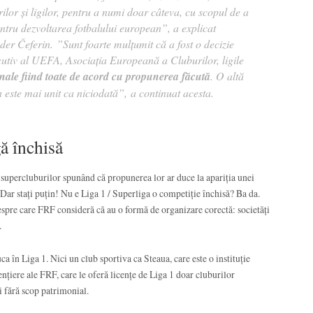
rilor și ligilor, pentru a numi doar câteva, cu scopul de a
entru dezvoltarea fotbalului european”
, a explicat
der Čeferin.
”Sunt foarte mulţumit că a fost o decizie
tiv al UEFA, Asociaţia Europeană a Cluburilor, ligile
ionale fiind toate de acord cu propunerea făcută
. O altă
 este mai unit ca niciodată”,
a continuat acesta.
gă închisă
supercluburilor spunând că propunerea lor ar duce la apariția unei
. Dar stați puțin! Nu e Liga 1 / Superliga o competiție închisă? Ba da.
espre care FRF consideră că au o formă de organizare corectă: societăți
.
 în Liga 1. Nici un club sportiva ca Steaua, care este o instituție
țiere ale FRF, care le oferă licențe de Liga 1 doar cluburilor
ii fără scop patrimonial.