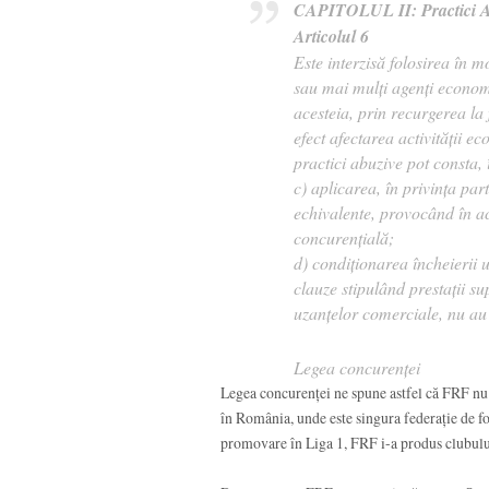
CAPITOLUL II: Practici A
Articolul 6
Este interzisă folosirea în 
sau mai mulți agenți econom
acesteia, prin recurgerea la
efect afectarea activității 
practici abuzive pot consta, î
c) aplicarea, în privința par
echivalente, provocând în ace
concurențială;
d) condiționarea încheierii 
clauze stipulând prestații su
uzanțelor comerciale, nu au 
Legea concurenței
Legea concurenței ne spune astfel că FRF nu 
în România, unde este singura federație de fo
promovare în Liga 1, FRF i-a produs clubului