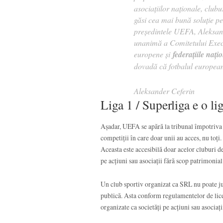
asociațiilor naționale, clubu
găsi cea mai bună soluție p
președintele UEFA, Aleksan
unanimă a Comitetului Execu
europene şi
federaţiile naţ
dovadă că fotbalul european
Aleksander Ceferin
Liga 1 / Superliga e o li
Așadar, UEFA se apără la tribunal împotriva 
competiții în care doar unii au acces, nu toți
Aceasta este accesibilă doar acelor cluburi d
pe acțiuni sau asociații fără scop patrimonial
Un club sportiv organizat ca SRL nu poate juca
publică. Asta conform regulamentelor de licen
organizate ca societăți pe acțiuni sau asociaț