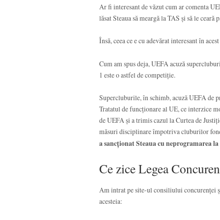
Ar fi interesant de văzut cum ar comenta UE
lăsat Steaua să meargă la TAS și să le ceară p
Însă, ceea ce e cu adevărat interesant în aces
Cum am spus deja, UEFA acuză supercluburile 
1 este o astfel de competiție.
Supercluburile, în schimb, acuză UEFA de prac
Tratatul de funcționare al UE, ce interzice 
de UEFA și a trimis cazul la Curtea de Justi
măsuri disciplinare împotriva cluburilor fon
a sancționat Steaua cu neprogramarea la
Ce zice Legea Concuren
Am intrat pe site-ul consiliului concurenței 
acesteia: