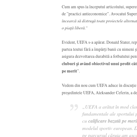
Cum am spus la începutul articolului, supere
de ”practici antieconomice”. Avocatul Super
încearcă să distrugă toate proiectele alterna
o piață liberă.”
Evident, UEFA s-a apărat. Donald Slater, rep
partea leului fără a împărți banii cu nimeni ș
asigura dezvoltarea durabilă a fotbalului pen
cluburi și având obiectivul unui profit c
pe merit
”.
Vedem din nou cum UEFA aduce în discuție 
președintele UEFA, Aleksander Ceferin, a de
„UEFA a arătat în mod clar 
fundamentale ale sportului ș
cu
calificare bazată pe meri
modelul sportiv european. D
pe parcursul căruia am ascult