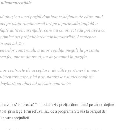
nticoncurențiale
mod abuziv a unei poziții dominante deținute de către unul
ici pe piața românească ori pe o parte substanțială a
 fapte anticoncurențiale, care au ca obiect sau pot avea ca
economice ori prejudicierea consumatorilor. Asemenea
n special, în:
tenerilor comerciali, a unor condiții inegale la prestații
st fel, unora dintre ei, un dezavantaj în poziția
unor contracte de acceptare, de către parteneri, a unor
plimentare care, nici prin natura lor și nici conform
legătură cu obiectul acestor contracte;
are voie să folosească în mod abuziv poziția dominantă pe care o deține
tbal, prin lege. Prin refuzul său de a programa Steaua la barajul de
 nostru prejudicii.