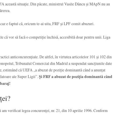
FA această situație. Din păcate, ministrul Vasile Dâncu și MApN nu au
ărerea.
t caz e faptul că, oricum te-ai uita, FRF și LPF comit abuzuri.
că vor să facă o competiție închisă, accesibilă doar pentru unii. Liga
tici anticoncurențiale. De altfel, în virtutea articolelor 101 și 102 din
monopolul, Tribunalul Comercial din Madrid a suspendat sancțiunile date
ție, estimând că UEFA „a abuzat de poziție dominantă când a anunțat
datoare ale Super Ligii”.
Și FRF a abuzat de poziția dominantă când
 baraj!
ței?
și am verificat legea concurenței, nr. 21, din 10 aprilie 1996. Conform