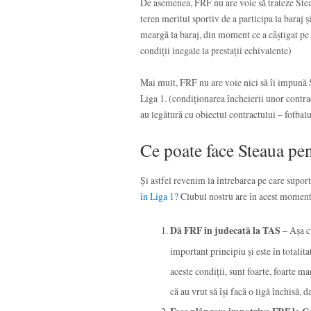
De asemenea, FRF nu are voie să trateze Steau
teren meritul sportiv de a participa la baraj și
meargă la baraj, din moment ce a câștigat pe t
condiții inegale la prestații echivalente)
Mai mult, FRF nu are voie nici să îi impună S
Liga 1. (condiționarea încheierii unor contra
au legătură cu obiectul contractului – fotbalu
Ce poate face Steaua pen
Și astfel revenim la întrebarea pe care suport
în Liga 1?
Clubul nostru are în acest moment
Dă FRF în judecată la TAS
– Așa c
important principiu și este în totalit
aceste condiții, sunt foarte, foarte 
că au vrut să își facă o ligă închisă, d