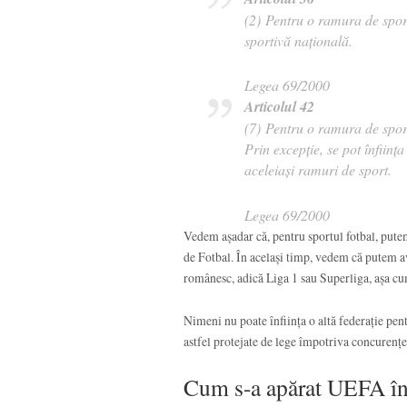
(2) Pentru o ramura de sport 
sportivă națională.
Legea 69/2000
Articolul 42
(7) Pentru o ramura de sport
Prin excepție, se pot înființa
aceleiași ramuri de sport.
Legea 69/2000
Vedem așadar că, pentru sportul fotbal, put
de Fotbal. În același timp, vedem că putem av
românesc, adică Liga 1 sau Superliga, așa cu
Nimeni nu poate înființa o altă federație pent
astfel protejate de lege împotriva concurenței
Cum s-a apărat UEFA în f