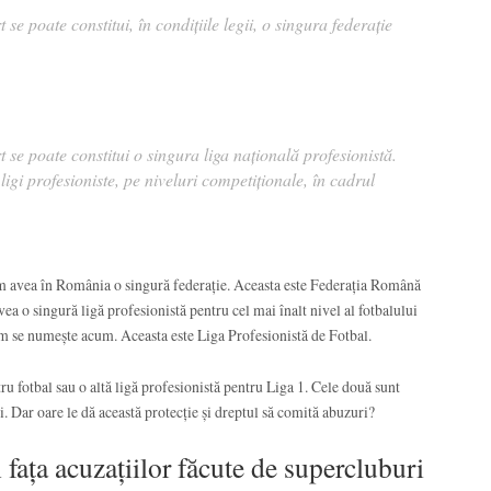
se poate constitui, în condițiile legii, o singura federație
 se poate constitui o singura liga națională profesionistă.
 ligi profesioniste, pe niveluri competiționale, în cadrul
em avea în România o singură federație. Aceasta este Federația Română
ea o singură ligă profesionistă pentru cel mai înalt nivel al fotbalului
m se numește acum. Aceasta este Liga Profesionistă de Fotbal.
ru fotbal sau o altă ligă profesionistă pentru Liga 1. Cele două sunt
. Dar oare le dă această protecție și dreptul să comită abuzuri?
ața acuzațiilor făcute de supercluburi