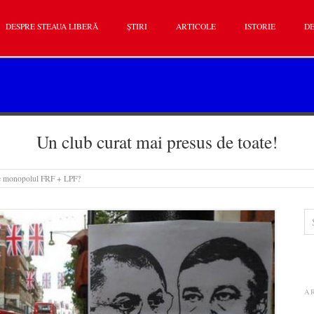
DESPRE STEAUA LIBERĂ
ȘTIRI
ARTICOLE
ISTORIE
DE
Un club curat mai presus de toate!
 e monopolul FRF + LPF?
A