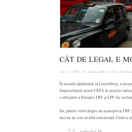
CÂT DE LEGAL E M
iulie 13, 2022
· by
Steaua Libera | Cea mai bună
În această săptămână, la Luxemburg, a începu
Superechipele acuză UEFA de practici antieco
o altă parte a Europei, FRF și LPF fac acelaș
Da, putem vorbi despre un monopol al FRF și
nici nu au voie să aibă concurență. Cumva, le
Articolul 36