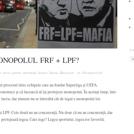
C
ONOPOLUL FRF + LPF?
Ca
 sursă pentru informații despre Steaua București
· in
Uncategorized
t procesul între echipele care au fondat Superliga și UEFA.
nomice și că încearcă să își protejeze monopolul. În același timp, într-
i lucru, dar nimeni nu se întreabă cât de legal e monopolul lor.
 LPF. Cele două nu au concurență. Nu doar că nu au concurență, dar
 protejează legea. Care lege? Legea sportului, legea lor favorită.