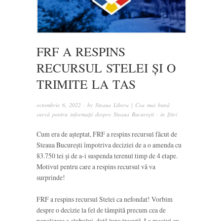
FRF A RESPINS
RECURSUL STELEI ȘI O
TRIMITE LA TAS
octombrie 6, 2022
· by
Steaua Libera | Cea mai bună
sursă pentru informații despre Steaua București
· in
Știri
Cum era de așteptat, FRF a respins recursul făcut de
Steaua București împotriva deciziei de a o amenda cu
83.750 lei și de a-i suspenda terenul timp de 4 etape.
Motivul pentru care a respins recursul vă va
surprinde!
FRF a respins recursul Stelei ca nefondat! Vorbim
despre o decizie la fel de tâmpită precum cea de
penalizare a clubului, dată luna trecută. La meciul cu