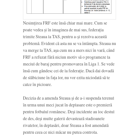
Nesimțirea FRF este însă chiar mai mare. Cum se
poate vedea și în imaginea de mai sus, federația
trimite Steaua la TAS, pentru a-și rezolva această
problemă. Evident că asta nu se va întâmpla. Steaua nu
va merge la TAS, așa cum nu a mers nici în vară, când
FRF a refuzat fără niciun motiv să o programeze la
meciul de baraj pentru promovarea în Liga 1. Se vede
însă cum gândesc cei de la federație. Dacă dai dovadă
de slăbiciune în fața lor, nu vor ezita niciodată să te
calce în picioare.
Decizia de a amenda Steaua și de a-i suspenda terenul
în urma unui meci jucat în deplasare este o premieră
pentru fotbalul românesc. Deși incidente au loc destul
de des, deși multe galerii devastează stadioanele
rivalelor, în deplasări, doar Steaua a fost amendată
pentru ceea ce nici măcar nu putea controla.