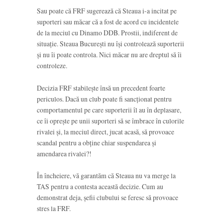
Sau poate că FRF sugerează că Steaua i-a incitat pe
suporteri sau măcar că a fost de acord cu incidentele
de la meciul cu Dinamo DDB. Prostii, indiferent de
situație. Steaua București nu își controlează suporterii
și nu îi poate controla. Nici măcar nu are dreptul să îi
controleze.
Decizia FRF stabilește însă un precedent foarte
periculos. Dacă un club poate fi sancționat pentru
comportamentul pe care suporterii îl au în deplasare,
ce îi oprește pe unii suporteri să se îmbrace în culorile
rivalei și, la meciul direct, jucat acasă, să provoace
scandal pentru a obține chiar suspendarea și
amendarea rivalei?!
În încheiere, vă garantăm că Steaua nu va merge la
TAS pentru a contesta această decizie. Cum au
demonstrat deja, șefii clubului se feresc să provoace
stres la FRF.