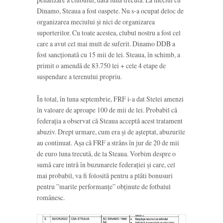
Dinamo, Steaua a fost oaspete. Nu s-a ocupat deloc de
organizarea meciului și nici de organizarea
suporterilor. Cu toate acestea, clubul nostru a fost cel
care a avut cel mai mult de suferit. Dinamo DDB a
fost sancționată cu 15 mii de lei. Steaua, în schimb, a
primit o amendă de 83.750 lei + cele 4 etape de
suspendare a terenului propriu.
În total, în luna septembrie, FRF i-a dat Stelei amenzi
în valoare de aproape 100 de mii de lei. Probabil că
federația a observat că Steaua acceptă acest tratament
abuziv. Drept urmare, cum era și de așteptat, abuzurile
au continuat. Așa că FRF a strâns în jur de 20 de mii
de euro luna trecută, de la Steaua. Vorbim despre o
sumă care intră în buzunarele federației și care, cel
mai probabil, va fi folosită pentru a plăti bonusuri
pentru ”marile performanțe” obținute de fotbalul
românesc.