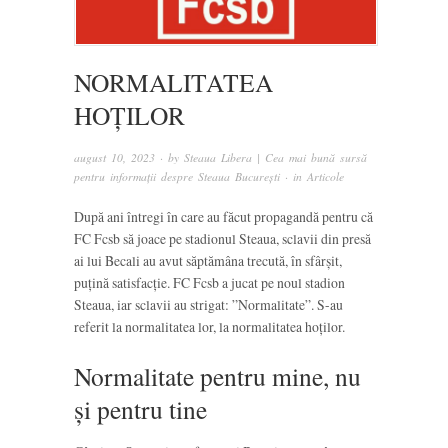
NORMALITATEA
HOȚILOR
august 10, 2023
· by
Steaua Libera | Cea mai bună sursă
pentru informații despre Steaua București
· in
Articole
După ani întregi în care au făcut propagandă pentru că
FC Fcsb să joace pe stadionul Steaua, sclavii din presă
ai lui Becali au avut săptămâna trecută, în sfârșit,
puțină satisfacție. FC Fcsb a jucat pe noul stadion
Steaua, iar sclavii au strigat: ”Normalitate”. S-au
referit la normalitatea lor, la normalitatea hoților.
Normalitate pentru mine, nu
și pentru tine