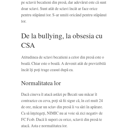
pe sclavii becalieni din presă, dar adevărul este că sunt
doar sclavi. Sunt atât de sclavi încât ar face orice
pentru stăpânul lor. S-ar umili oricând pentru stăpânul
lor.
De la bullying, la obsesia cu
CSA
Atitudinea de sclavi becalieni a celor din presă este o
boală. Chiar este o boală. A devenit atât de previzibilă
încât îți poți trage ceasul după ea.
Normalitatea lor
Dacă cineva îl atacă astăzi pe Becali sau măcar îl
contrazice cu ceva, poți să fii sigur că, în cel mult 24
de ore, măcar un sclav din presă îi va sări în apărare.
Ca să înțelegeți, NIMIC nu ai voie să zici negativ de
FC Fcsb. Dacă îi superi cu orice, sclavii din presă te
atacă. Asta e normalitatea lor.