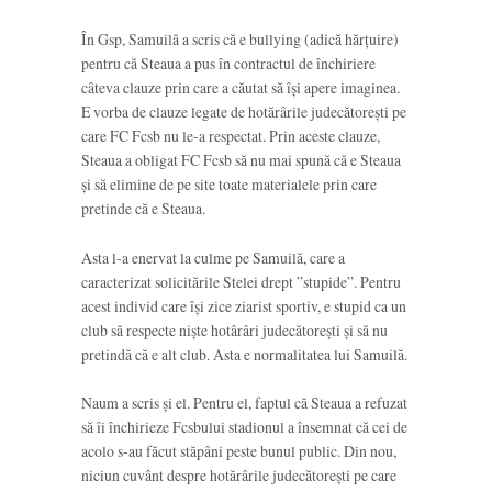
În Gsp, Samuilă a scris că e bullying (adică hărțuire)
pentru că Steaua a pus în contractul de închiriere
câteva clauze prin care a căutat să își apere imaginea.
E vorba de clauze legate de hotărârile judecătorești pe
care FC Fcsb nu le-a respectat. Prin aceste clauze,
Steaua a obligat FC Fcsb să nu mai spună că e Steaua
și să elimine de pe site toate materialele prin care
pretinde că e Steaua.
Asta l-a enervat la culme pe Samuilă, care a
caracterizat solicitările Stelei drept ”stupide”. Pentru
acest individ care își zice ziarist sportiv, e stupid ca un
club să respecte niște hotârâri judecătorești și să nu
pretindă că e alt club. Asta e normalitatea lui Samuilă.
Naum a scris și el. Pentru el, faptul că Steaua a refuzat
să îi închirieze Fcsbului stadionul a însemnat că cei de
acolo s-au făcut stăpâni peste bunul public. Din nou,
niciun cuvânt despre hotărârile judecătorești pe care