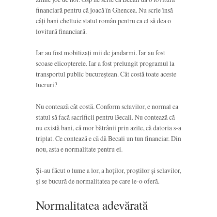
financiară pentru că joacă în Ghencea. Nu scrie însă
câți bani cheltuie statul român pentru ca el să dea o
lovitură financiară.
Iar au fost mobilizați mii de jandarmi. Iar au fost
scoase elicopterele. Iar a fost prelungit programul la
transportul public bucureștean. Cât costă toate aceste
lucruri?
Nu contează cât costă. Conform sclavilor, e normal ca
statul să facă sacrificii pentru Becali. Nu contează că
nu există bani, că mor bătrânii prin azile, că datoria s-a
triplat. Ce contează e că dă Becali un tun financiar. Din
nou, asta e normalitate pentru ei.
Și-au făcut o lume a lor, a hoților, proștilor și sclavilor,
și se bucură de normalitatea pe care le-o oferă.
Normalitatea adevărată