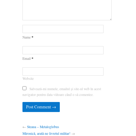
*
Name
*
Email
Website
Salvează-mi numele, emailul și site-ul web în acest
navigator pentru data viitoare când o să comentez.
←
Steaua – Metaloglobus
Mironică, arată-ne livretul militar!
→