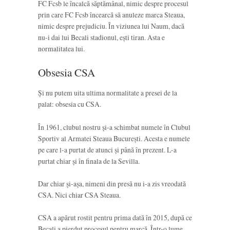
FC Fcsb le încalcă săptămânal, nimic despre procesul
prin care FC Fcsb încearcă să anuleze marca Steaua,
nimic despre prejudiciu. În viziunea lui Naum, dacă
nu-i dai lui Becali stadionul, ești tiran. Asta e
normalitatea lui.
Obsesia CSA
Și nu putem uita ultima normalitate a presei de la
palat: obsesia cu CSA.
În 1961, clubul nostru și-a schimbat numele în Clubul
Sportiv al Armatei Steaua București. Acesta e numele
pe care l-a purtat de atunci și până în prezent. L-a
purtat chiar și în finala de la Sevilla.
Dar chiar și-așa, nimeni din presă nu i-a zis vreodată
CSA. Nici chiar CSA Steaua.
CSA a apărut rostit pentru prima dată în 2015, după ce
Becali a pierdut procesul pentru marcă. Într-o lume