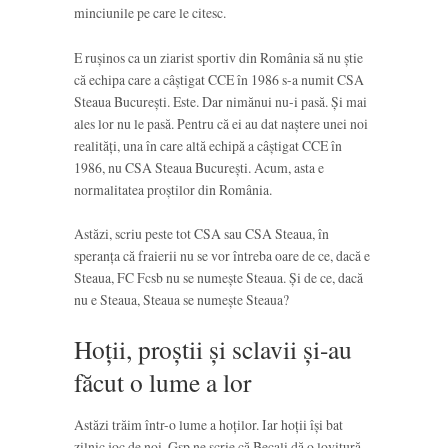
minciunile pe care le citesc.
E rușinos ca un ziarist sportiv din România să nu știe
că echipa care a câștigat CCE în 1986 s-a numit CSA
Steaua București. Este. Dar nimănui nu-i pasă. Și mai
ales lor nu le pasă. Pentru că ei au dat naștere unei noi
realități, una în care altă echipă a câștigat CCE în
1986, nu CSA Steaua București. Acum, asta e
normalitatea proștilor din România.
Astăzi, scriu peste tot CSA sau CSA Steaua, în
speranța că fraierii nu se vor întreba oare de ce, dacă e
Steaua, FC Fcsb nu se numește Steaua. Și de ce, dacă
nu e Steaua, Steaua se numește Steaua?
Hoții, proștii și sclavii și-au
făcut o lume a lor
Astăzi trăim într-o lume a hoților. Iar hoții își bat
zilnic joc de noi. Gsp ne scrie că Becali dă o lovitură