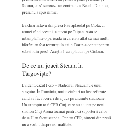
Steaua, ca să semneze un contract cu Becali. Din nou,
presa nu a spus nimic.
Ba chiar sclavii din presă l-au aplaudat pe Ciolacu,
atunci când acesta l-a atacat pe Talpan. Asta se
întâmpla într-o perioadă în care s-a aflat că mai mulți
bătrâni au fost torturați în azile. Dar n-a contat pentru
sclavii din presă. Aceștia l-au aplaudat pe Ciolacu.
De ce nu joacă Steaua la
Târgoviște?
Evident, cazul Fcsb – Stadionul Steaua nu e unul
singular. În România, multe cluburi au fost refuzate
când au făcut cereri de a juca pe anumite stadioane.
Un exemplu ar fi CFR Cluj, care nu a jucat pe noul
stadion Cluj Arena tocmai pentru că suporterii celor
de la U au făcut scandal. Pentru CFR, nimeni din presă
nu a vorbit despre normalitate.