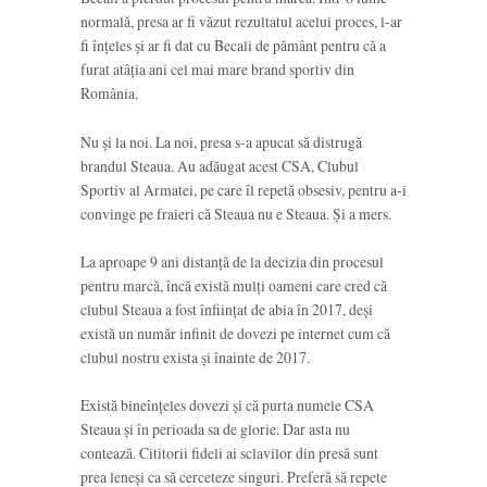
normală, presa ar fi văzut rezultatul acelui proces, l-ar
fi înțeles și ar fi dat cu Becali de pământ pentru că a
furat atâția ani cel mai mare brand sportiv din
România.
Nu și la noi. La noi, presa s-a apucat să distrugă
brandul Steaua. Au adăugat acest CSA, Clubul
Sportiv al Armatei, pe care îl repetă obsesiv, pentru a-i
convinge pe fraieri că Steaua nu e Steaua. Și a mers.
La aproape 9 ani distanță de la decizia din procesul
pentru marcă, încă există mulți oameni care cred că
clubul Steaua a fost înființat de abia în 2017, deși
există un număr infinit de dovezi pe internet cum că
clubul nostru exista și înainte de 2017.
Există bineînțeles dovezi și că purta numele CSA
Steaua și în perioada sa de glorie. Dar asta nu
contează. Cititorii fideli ai sclavilor din presă sunt
prea leneși ca să cerceteze singuri. Preferă să repete