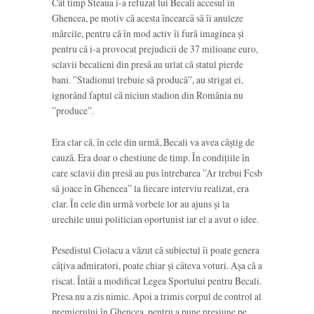
Cât timp Steaua i-a refuzat lui Becali accesul în
Ghencea, pe motiv că acesta încearcă să îi anuleze
mărcile, pentru că în mod activ îi fură imaginea și
pentru că i-a provocat prejudicii de 37 milioane euro,
sclavii becalieni din presă au urlat că statul pierde
bani. ”Stadionul trebuie să producă”, au strigat ei,
ignorând faptul că niciun stadion din România nu
”produce”.
Era clar că, în cele din urmă, Becali va avea câștig de
cauză. Era doar o chestiune de timp. În condițiile în
care sclavii din presă au pus întrebarea ”Ar trebui Fcsb
să joace în Ghencea” la fiecare interviu realizat, era
clar. În cele din urmă vorbele lor au ajuns și la
urechile unui politician oportunist iar el a avut o idee.
Pesedistul Ciolacu a văzut că subiectul îi poate genera
câțiva admiratori, poate chiar și câteva voturi. Așa că a
riscat. Întâi a modificat Legea Sportului pentru Becali.
Presa nu a zis nimic. Apoi a trimis corpul de control al
premierului în Ghencea, pentru a pune presiune pe