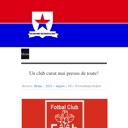
STEAUA
Menu
LIBERĂ
Un club curat mai presus de toate!
Browse:
Home
»
2023
»
august
»
10
»
Normalitatea hoților