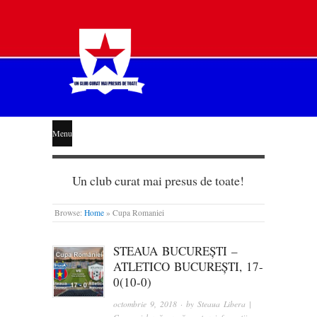
STEAUA
Menu
LIBERĂ
Un club curat mai presus de toate!
Browse:
Home
»
Cupa Romaniei
STEAUA BUCUREȘTI –
ATLETICO BUCUREȘTI, 17-
0(10-0)
octombrie 9, 2018
· by
Steaua Libera |