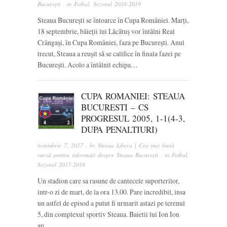
București
· in
Fotbal
,
Sezonul 2018-2019
Steaua București se întoarce în Cupa României. Marți,
18 septembrie, băieții lui Lăcătuș vor întâlni Real
Crângași, în Cupa României, faza pe București. Anul
trecut, Steaua a reușit să se califice în finala fazei pe
București. Acolo a întălnit echipa…
CUPA ROMANIEI: STEAUA
BUCURESTI – CS
PROGRESUL 2005, 1-1(4-3,
DUPA PENALTIURI)
noiembrie 7, 2017
· by
Steaua Libera | Cea mai bună
sursă pentru informații despre Steaua București
· in
Fotbal
,
Sezonul 2017-2018
Un stadion care sa rasune de cantecele suporterilor,
intr-o zi de mart, de la ora 13.00. Pare incredibil, insa
un astfel de episod a putut fi urmarit astazi pe terenul
5, din complexul sportiv Steaua. Baietii lui Ion Ion
au…