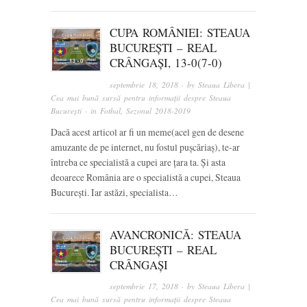
CUPA ROMÂNIEI: STEAUA
BUCUREȘTI – REAL
CRÂNGAȘI, 13-0(7-0)
septembrie 18, 2018
· by
Steaua Libera |
Cea mai bună sursă pentru informații despre Steaua
București
· in
Fotbal
,
Sezonul 2018-2019
Dacă acest articol ar fi un meme(acel gen de desene
amuzante de pe internet, nu fostul pușcăriaș), te-ar
întreba ce specialistă a cupei are țara ta. Și asta
deoarece România are o specialistă a cupei, Steaua
București. Iar astăzi, specialista…
AVANCRONICĂ: STEAUA
BUCUREȘTI – REAL
CRÂNGAȘI
septembrie 17, 2018
· by
Steaua Libera |
Cea mai bună sursă pentru informații despre Steaua