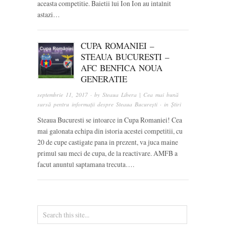
aceasta competitie. Baietii lui Ion Ion au intalnit
astazi…
CUPA ROMANIEI –
STEAUA BUCURESTI –
AFC BENFICA NOUA
GENERATIE
septembrie 11, 2017
· by
Steaua Libera | Cea mai bună
sursă pentru informații despre Steaua București
· in
Știri
Steaua Bucuresti se intoarce in Cupa Romaniei! Cea
mai galonata echipa din istoria acestei competitii, cu
20 de cupe castigate pana in prezent, va juca maine
primul sau meci de cupa, de la reactivare. AMFB a
facut anuntul saptamana trecuta….