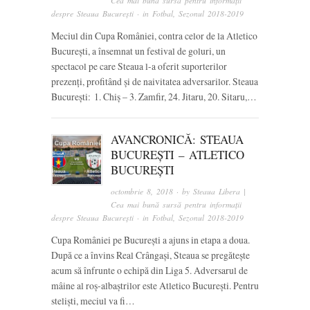
Cea mai bună sursă pentru informații
despre Steaua București
· in
Fotbal
,
Sezonul 2018-2019
Meciul din Cupa României, contra celor de la Atletico
București, a însemnat un festival de goluri, un
spectacol pe care Steaua l-a oferit suporterilor
prezenți, profitând și de naivitatea adversarilor. Steaua
București: 1. Chiș – 3. Zamfir, 24. Jitaru, 20. Sitaru,…
AVANCRONICĂ: STEAUA
BUCUREȘTI – ATLETICO
BUCUREȘTI
octombrie 8, 2018
· by
Steaua Libera |
Cea mai bună sursă pentru informații
despre Steaua București
· in
Fotbal
,
Sezonul 2018-2019
Cupa României pe București a ajuns in etapa a doua.
După ce a învins Real Crângași, Steaua se pregătește
acum să înfrunte o echipă din Liga 5. Adversarul de
mâine al roș-albaștrilor este Atletico București. Pentru
steliști, meciul va fi…