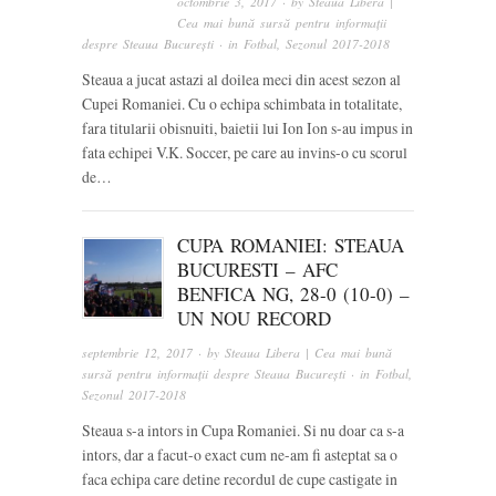
octombrie 3, 2017
· by
Steaua Libera |
Cea mai bună sursă pentru informații
despre Steaua București
· in
Fotbal
,
Sezonul 2017-2018
Steaua a jucat astazi al doilea meci din acest sezon al
Cupei Romaniei. Cu o echipa schimbata in totalitate,
fara titularii obisnuiti, baietii lui Ion Ion s-au impus in
fata echipei V.K. Soccer, pe care au invins-o cu scorul
de…
CUPA ROMANIEI: STEAUA
BUCURESTI – AFC
BENFICA NG, 28-0 (10-0) –
UN NOU RECORD
septembrie 12, 2017
· by
Steaua Libera | Cea mai bună
sursă pentru informații despre Steaua București
· in
Fotbal
,
Sezonul 2017-2018
Steaua s-a intors in Cupa Romaniei. Si nu doar ca s-a
intors, dar a facut-o exact cum ne-am fi asteptat sa o
faca echipa care detine recordul de cupe castigate in