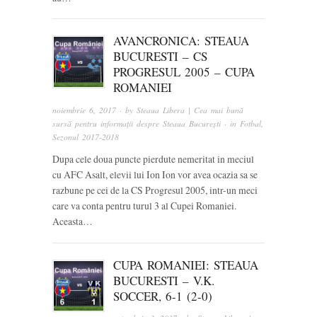
AVANCRONICA: STEAUA
BUCURESTI – CS
PROGRESUL 2005 – CUPA
ROMANIEI
noiembrie 6, 2017
· by
Steaua Libera | Cea mai bună
sursă pentru informații despre Steaua București
· in
Fotbal
,
Sezonul 2017-2018
Dupa cele doua puncte pierdute nemeritat in meciul
cu AFC Asalt, elevii lui Ion Ion vor avea ocazia sa se
razbune pe cei de la CS Progresul 2005, intr-un meci
care va conta pentru turul 3 al Cupei Romaniei.
Aceasta…
CUPA ROMANIEI: STEAUA
BUCURESTI – V.K.
SOCCER, 6-1 (2-0)