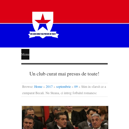
STEAUA
Menu
LIBERĂ
Un club curat mai presus de toate!
Browse:
Home
»
2017
»
septembrie
»
09
»
Stim in sfarsit ce a
cumparat Becali. Nu Steaua, ci intreg fotbalul romanesc