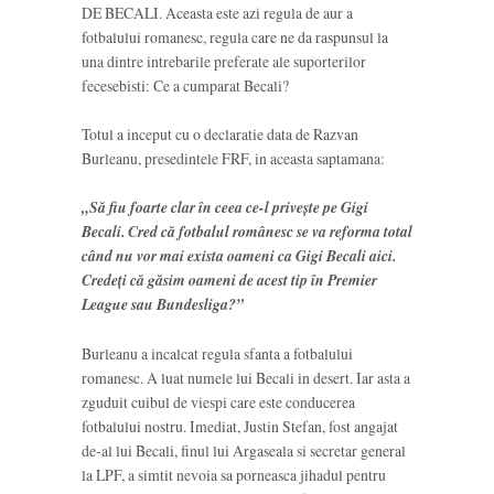
DE BECALI. Aceasta este azi regula de aur a
fotbalului romanesc, regula care ne da raspunsul la
una dintre intrebarile preferate ale suporterilor
fecesebisti: Ce a cumparat Becali?
Totul a inceput cu o declaratie data de Razvan
Burleanu, presedintele FRF, in aceasta saptamana:
„Să fiu foarte clar în ceea ce-l priveşte pe Gigi
Becali. Cred că fotbalul românesc se va reforma total
când nu vor mai exista oameni ca Gigi Becali aici.
Credeţi că găsim oameni de acest tip în Premier
League sau Bundesliga?”
Burleanu a incalcat regula sfanta a fotbalului
romanesc. A luat numele lui Becali in desert. Iar asta a
zguduit cuibul de viespi care este conducerea
fotbalului nostru. Imediat, Justin Stefan, fost angajat
de-al lui Becali, finul lui Argaseala si secretar general
la LPF, a simtit nevoia sa porneasca jihadul pentru