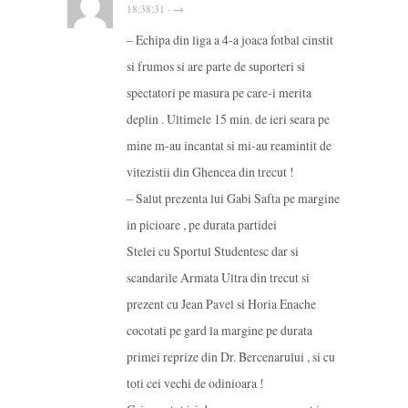
18:38:31 · →
– Echipa din liga a 4-a joaca fotbal cinstit
si frumos si are parte de suporteri si
spectatori pe masura pe care-i merita
deplin . Ultimele 15 min. de ieri seara pe
mine m-au incantat si mi-au reamintit de
vitezistii din Ghencea din trecut !
– Salut prezenta lui Gabi Safta pe margine
in picioare , pe durata partidei
Stelei cu Sportul Studentesc dar si
scandarile Armata Ultra din trecut si
prezent cu Jean Pavel si Horia Enache
cocotati pe gard la margine pe durata
primei reprize din Dr. Bercenarului , si cu
toti cei vechi de odinioara !