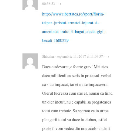
00:36:53 · →
http://www.libertatea.ro/sport/florin-
talpan-juristul-armatei-injurat-si-
amenintat-trafic-si-bagat-coada-gigi-
becali-1600229
Shtazian · septembrie 11, 2017 at 11:09:37 · →
Daca e adevarat, e foarte grav! Mai ales
daca militienii au scris in procesul-verbal
ca s-au impacat, iar ei nu se impacasera.
Oierul lucreaza cum stie el, numai ca fiind
un oier incult, nu e capabil sa pregateasca
totul cum trebuie. Sa speram ca in urma
plangerii totul va duce la cioban, astfel
poate il vom vedea din nou acolo unde ii