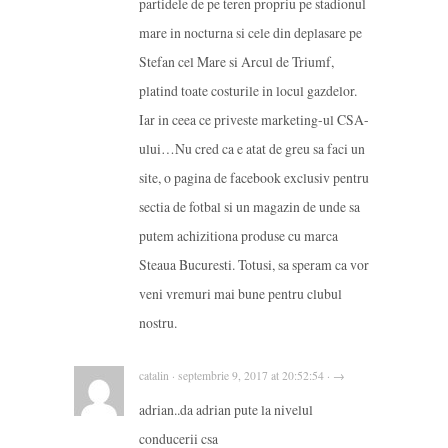
partidele de pe teren propriu pe stadionul
mare in nocturna si cele din deplasare pe
Stefan cel Mare si Arcul de Triumf,
platind toate costurile in locul gazdelor.
Iar in ceea ce priveste marketing-ul CSA-
ului…Nu cred ca e atat de greu sa faci un
site, o pagina de facebook exclusiv pentru
sectia de fotbal si un magazin de unde sa
putem achizitiona produse cu marca
Steaua Bucuresti. Totusi, sa speram ca vor
veni vremuri mai bune pentru clubul
nostru.
catalin · septembrie 9, 2017 at 20:52:54 · →
adrian..da adrian pute la nivelul
conducerii csa