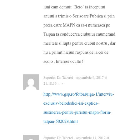
luni cam demult . Belo’ la inceputul
anului a trimis o Scrisoare Publica si prin
presa catre MAPN ca sa-l numeasca pe
Talpan la conducerea clubului enumerand
meritele si lupta pentru clubul nostru , dar
nu a primit niciun raspuns de la cei de
acolo . Interese oculte !
Suporter Dr. Taberei · septembrie 9, 2017 at
21:18:36 · →
http://www.gsp.ro/fotbal/liga-1/interviu-
exclusiv-belodedici-isi-explica-
sustinerea-pentru-juristul-mapn-florin-
talpan-502028.html
Suporter Dr. Taberei · septembrie 11, 2017 at