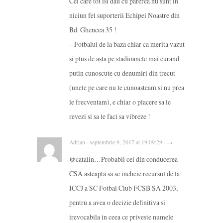
Cei care tot isi dau cu parerea nu sunt in
niciun fel suporterii Echipei Noastre din
Bd. Ghencea 35 !
– Fotbalul de la baza chiar ca merita vazut
si plus de asta pe stadioanele mai curand
putin cunoscute cu denumiri din trecut
(unele pe care nu le cunoasteam si nu prea
le frecventam), e chiar o placere sa le
revezi si sa le faci sa vibreze !
Adrian · septembrie 9, 2017 at 19:09:29 · →
@catalin…Probabil cei din conducerea
CSA asteapta sa se incheie recursul de la
ICCJ a SC Fotbal Club FCSB SA 2003,
pentru a avea o decizie definitiva si
irevocabila in ceea ce priveste numele