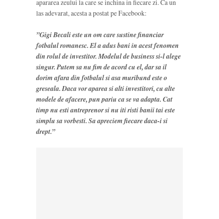
apararea zeului la care se inchina in fiecare zi. Ca un
las adevarat, acesta a postat pe Facebook:
”Gigi Becali este un om care sustine financiar
fotbalul romanesc. El a adus bani in acest fenomen
din rolul de investitor. Modelul de business si-l alege
singur. Putem sa nu fim de acord cu el, dar sa il
dorim afara din fotbalul si asa muribund este o
greseala. Daca vor aparea si alti investitori, cu alte
modele de afacere, pun pariu ca se va adapta. Cat
timp nu esti antreprenor si nu iti risti banii tai este
simplu sa vorbesti. Sa apreciem fiecare daca-i si
drept.”