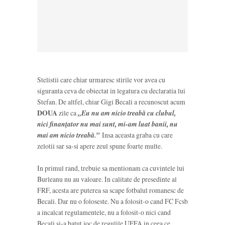
Stelistii care chiar urmaresc stirile vor avea cu
siguranta ceva de obiectat in legatura cu declaratia lui
Stefan. De altfel, chiar Gigi Becali a recunoscut acum
DOUA
zile ca
„
Eu nu am nicio treabă cu clubul,
nici finanțator nu mai sunt, mi-am luat banii, nu
mai am nicio treabă.”
Insa aceasta graba cu care
zelotii sar sa-si apere zeul spune foarte multe.
In primul rand, trebuie sa mentionam ca cuvintele lui
Burleanu nu au valoare. In calitate de presedinte al
FRF, acesta are puterea sa scape fotbalul romanesc de
Becali. Dar nu o foloseste. Nu a folosit-o cand FC Fcsb
a incalcat regulamentele, nu a folosit-o nici cand
Becali si-a batut joc de regulile UEFA in ceea ce