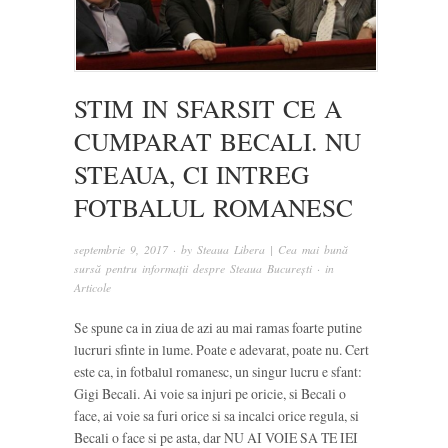
STIM IN SFARSIT CE A
CUMPARAT BECALI. NU
STEAUA, CI INTREG
FOTBALUL ROMANESC
septembrie 9, 2017
· by
Steaua Libera | Cea mai bună
sursă pentru informații despre Steaua București
· in
Articole
Se spune ca in ziua de azi au mai ramas foarte putine
lucruri sfinte in lume. Poate e adevarat, poate nu. Cert
este ca, in fotbalul romanesc, un singur lucru e sfant:
Gigi Becali. Ai voie sa injuri pe oricie, si Becali o
face, ai voie sa furi orice si sa incalci orice regula, si
Becali o face si pe asta, dar NU AI VOIE SA TE IEI