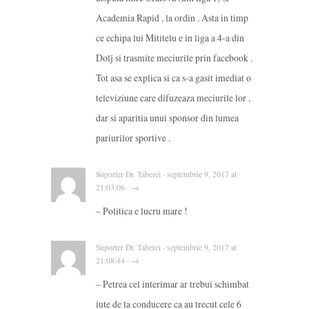
Academia Rapid , la ordin . Asta in timp
ce echipa lui Mititelu e in liga a 4-a din
Dolj si trasmite meciurile prin facebook .
Tot asa se explica si ca s-a gasit imediat o
televiziune care difuzeaza meciurile lor ,
dar si aparitia unui sponsor din lumea
pariurilor sportive .
Suporter Dr. Taberei · septembrie 9, 2017 at
21:03:06 · →
– Politica e lucru mare !
Suporter Dr. Taberei · septembrie 9, 2017 at
21:08:44 · →
– Petrea cel interimar ar trebui schimbat
iute de la conducere ca au trecut cele 6