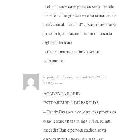
..cel mai rau e ca se joaca cu sentimentele
noastre…mie groaza de ce va urma…daca
nici acum atunci cand? …steaua trebuie sa
joace in liga intai..nicidecum in mocirla
ligilor inferioare
..cred ca ramanem doar cu scrisul
..din pacate
Suporter Dr. Taberei · septembrie 9, 2017 at
21:02:24 · →
ACADEMIA RAPID
ESTE MEMBRA DE PARTID !
– Daddy Dragnea e cel care le-a promis ca
o sa-i creasca pana in liga 1 si ca primul
meci din Banie pe noul stadion se va
disputa intre Craiova (din liga 1) si