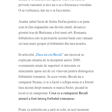
priveste rasismul si nici nu o sa o foloseasca vreodata.
O sa vorbeasca, dar nu o sa faca nimic.
Asadar saltul facut de Justin Stefan pentru a se pune
scut in fata stapanului sau devine inutil, deoarece
glontul tras de Burleanu a fost unul orb. Romania
fotbalistica este la picioarele acestui baiat care ramane
cel mai mare gropar al fotbalului din tara noastra.
In articolul „
Daca nu era Becali
” am incercat sa
explicam situatia de la inceputul anilor 2000,
evenimente uitate de suporteri si inlocuite cu
minciunile spuse azi de cei vinovati pentru distrugerea
fotbalului romanesc. In acea vreme, Becali nu a
cumparat Steaua, ci si-a facut o echipa noua si a folosit
fara niciun drept numele si marca Stelei, jucand in
locul ei in campionat.
Ceea ce a cumparat Becali
atunci a fost intreg fotbalul romanesc.
Poate ca achizitia nu a sarit in ochi, in acel moment.