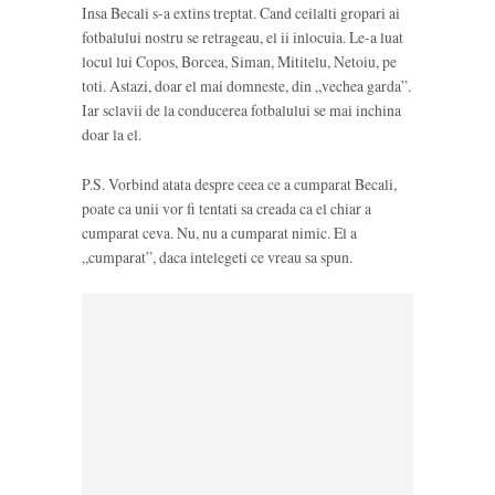
Insa Becali s-a extins treptat. Cand ceilalti gropari ai
fotbalului nostru se retrageau, el ii inlocuia. Le-a luat
locul lui Copos, Borcea, Siman, Mititelu, Netoiu, pe
toti. Astazi, doar el mai domneste, din „vechea garda”.
Iar sclavii de la conducerea fotbalului se mai inchina
doar la el.
P.S. Vorbind atata despre ceea ce a cumparat Becali,
poate ca unii vor fi tentati sa creada ca el chiar a
cumparat ceva. Nu, nu a cumparat nimic. El a
„cumparat”, daca intelegeti ce vreau sa spun.