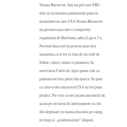
Steaua Bucuresti. Sau nu pot cere FRF-
ului sa recunoasca palmaresul pana in
momentul in care CSA Steaua Bucuresti
nu promoveaza intr-o competitie
organizata de Burleanu, adica Liga a 3 a.
Normal daca esti in posesia marcilor
inseamna ca ai tot ce tine de un club de
fotbal: culori, nume si palmares. In
motivarea Curtii de Apel spune clar ca
palmaresul face parte din marca. Se pare
ca cineva din interiorul CSA ne tot pune
piedici. Nu vezi ca noi jucam meciurile de
acasa pe un teren de antrenament si cele
din deplasare la mama dracului pe camp,
in timp ce „academicienii” disputa