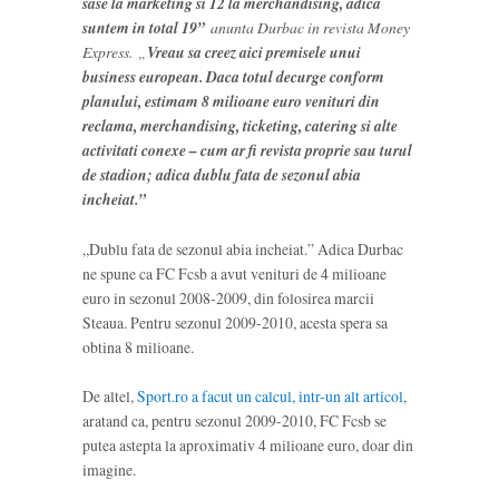
sase la marketing si 12 la merchandising, adica
suntem in total 19”
anunta Durbac in revista Money
Express. „
Vreau sa creez aici premisele unui
business european. Daca totul decurge conform
planului, estimam 8 milioane euro venituri din
reclama, merchandising, ticketing, catering si alte
activitati conexe – cum ar fi revista proprie sau turul
de stadion; adica dublu fata de sezonul abia
incheiat.”
„Dublu fata de sezonul abia incheiat.” Adica Durbac
ne spune ca FC Fcsb a avut venituri de 4 milioane
euro in sezonul 2008-2009, din folosirea marcii
Steaua. Pentru sezonul 2009-2010, acesta spera sa
obtina 8 milioane.
De altel,
Sport.ro a facut un calcul, intr-un alt articol
,
aratand ca, pentru sezonul 2009-2010, FC Fcsb se
putea astepta la aproximativ 4 milioane euro, doar din
imagine.