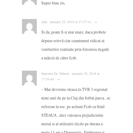
Super bine zis.
Alin · ianuarie 25, 2018 at 17:37:14 · →
Si da, poate fi si mai mare, daca probele
depuse relevă clar cuantumul ridicat al
veniturilor realizate prin folosirea ilegală
a mărcii de către fcsb.
Suporter Dr. Taberei · ianuarie 25, 2018 at
17:59:40 · →
– Mai devreme oleaca la TVR 3 regional
niste unii de pe la Cluj din fotbal parca , se
refereau la soc. pe actiuni Fcsb ca fiind
STEAUA , deci valoarea prejudiciului
moral si al utilizarii ilicite pe durata a
peste 11 ani a Denumirii , Emblemei si