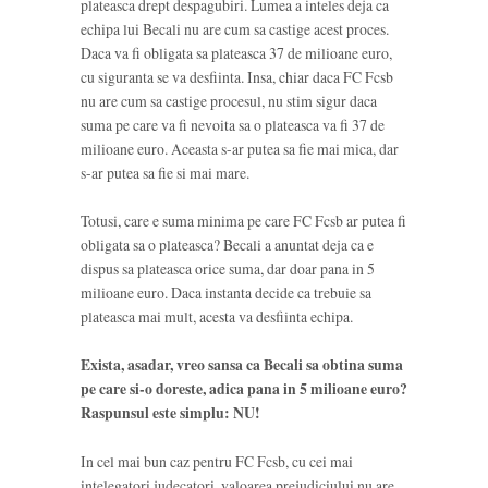
plateasca drept despagubiri. Lumea a inteles deja ca
echipa lui Becali nu are cum sa castige acest proces.
Daca va fi obligata sa plateasca 37 de milioane euro,
cu siguranta se va desfiinta. Insa, chiar daca FC Fcsb
nu are cum sa castige procesul, nu stim sigur daca
suma pe care va fi nevoita sa o plateasca va fi 37 de
milioane euro. Aceasta s-ar putea sa fie mai mica, dar
s-ar putea sa fie si mai mare.
Totusi, care e suma minima pe care FC Fcsb ar putea fi
obligata sa o plateasca? Becali a anuntat deja ca e
dispus sa plateasca orice suma, dar doar pana in 5
milioane euro. Daca instanta decide ca trebuie sa
plateasca mai mult, acesta va desfiinta echipa.
Exista, asadar, vreo sansa ca Becali sa obtina suma
pe care si-o doreste, adica pana in 5 milioane euro?
Raspunsul este simplu: NU!
In cel mai bun caz pentru FC Fcsb, cu cei mai
intelegatori judecatori, valoarea prejudiciului nu are