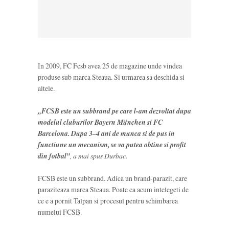
In 2009, FC Fcsb avea 25 de magazine unde vindea
produse sub marca Steaua. Si urmarea sa deschida si
altele.
„FCSB este un subbrand pe care l-am dezvoltat dupa
modelul cluburilor Bayern München si FC
Barcelona. Dupa 3–4 ani de munca si de pus in
functiune un mecanism, se va putea obtine si profit
din fotbal”
, a mai spus Durbac.
FCSB este un subbrand. Adica un brand-parazit, care
paraziteaza marca Steaua. Poate ca acum intelegeti de
ce e a pornit Talpan si procesul pentru schimbarea
numelui FCSB.