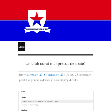
STEAUA
Menu
LIBERĂ
Un club curat mai presus de toate!
Browse:
Home
»
2018
»
ianuarie
»
25
»
Astazi, 25 ianuarie, e
posibil sa primim o decizie in dosarul prejudiciului