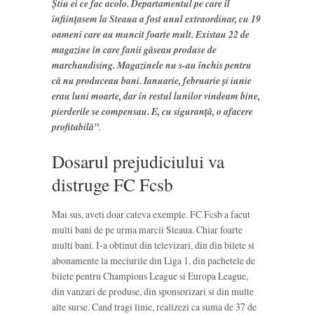
Ştiu ei ce fac acolo. Departamentul pe care îl
înfiinţasem la Steaua a fost unul extraordinar, cu 19
oameni care au muncit foarte mult. Existau 22 de
magazine în care fanii găseau produse de
marchandising. Magazinele nu s-au închis pentru
că nu produceau bani. Ianuarie, februarie şi iunie
erau luni moarte, dar în restul lunilor vindeam bine,
pierderile se compensau
. E, cu siguranţă, o afacere
profitabilă”
.
Dosarul prejudiciului va
distruge FC Fcsb
Mai sus, aveti doar cateva exemple. FC Fcsb a facut
multi bani de pe urma marcii Steaua. Chiar foarte
multi bani. I-a obtinut din televizari, din din bilete si
abonamente la meciurile din Liga 1, din pachetele de
bilete pentru Champions League si Europa League,
din vanzari de produse, din sponsorizari si din multe
alte surse. Cand tragi linie, realizezi ca suma de 37 de