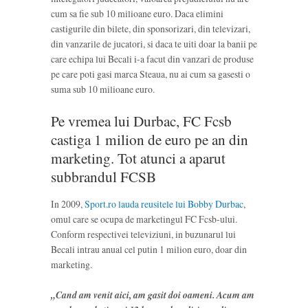
cum sa fie sub 10 milioane euro. Daca elimini
castigurile din bilete, din sponsorizari, din televizari,
din vanzarile de jucatori, si daca te uiti doar la banii pe
care echipa lui Becali i-a facut din vanzari de produse
pe care poti gasi marca Steaua, nu ai cum sa gasesti o
suma sub 10 milioane euro.
Pe vremea lui Durbac, FC Fcsb
castiga 1 milion de euro pe an din
marketing. Tot atunci a aparut
subbrandul FCSB
In 2009,
Sport.ro lauda reusitele lui Bobby Durbac
,
omul care se ocupa de marketingul FC Fcsb-ului.
Conform respectivei televiziuni, in buzunarul lui
Becali intrau anual cel putin 1 milion euro, doar din
marketing.
„Cand am venit aici, am gasit doi oameni. Acum am