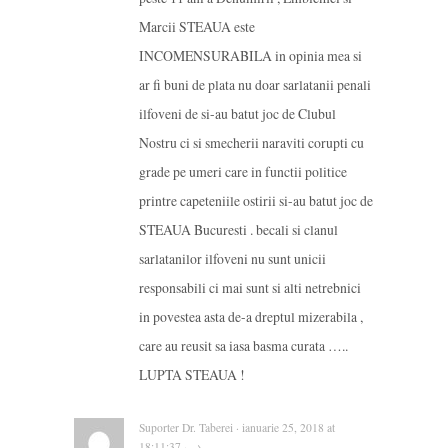
Marcii STEAUA este
INCOMENSURABILA in opinia mea si
ar fi buni de plata nu doar sarlatanii penali
ilfoveni de si-au batut joc de Clubul
Nostru ci si smecherii naraviti corupti cu
grade pe umeri care in functii politice
printre capeteniile ostirii si-au batut joc de
STEAUA Bucuresti . becali si clanul
sarlatanilor ilfoveni nu sunt unicii
responsabili ci mai sunt si alti netrebnici
in povestea asta de-a dreptul mizerabila ,
care au reusit sa iasa basma curata …..
LUPTA STEAUA !
Suporter Dr. Taberei · ianuarie 25, 2018 at
18:11:37 · →