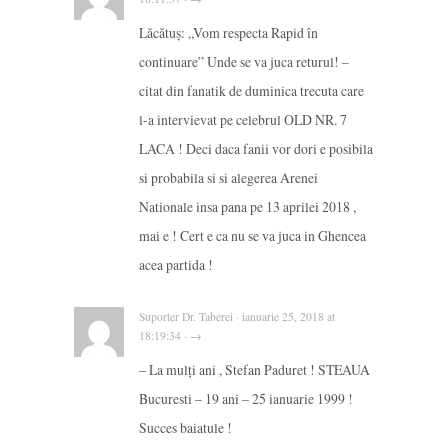
Lăcătuş: „Vom respecta Rapid în
continuare” Unde se va juca returul! –
citat din fanatik de duminica trecuta care
l-a intervievat pe celebrul OLD NR. 7
LACA ! Deci daca fanii vor dori e posibila
si probabila si si alegerea Arenei
Nationale insa pana pe 13 aprilei 2018 ,
mai e ! Cert e ca nu se va juca in Ghencea
acea partida !
Suporter Dr. Taberei · ianuarie 25, 2018 at
18:19:34 · →
– La mulți ani , Stefan Paduret ! STEAUA
Bucuresti – 19 ani – 25 ianuarie 1999 !
Succes baiatule !