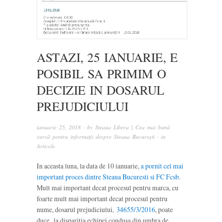
ASTAZI, 25 IANUARIE, E
POSIBIL SA PRIMIM O
DECIZIE IN DOSARUL
PREJUDICIULUI
ianuarie 25, 2018
· by
Steaua Libera | Cea mai bună
sursă pentru informații despre Steaua București
· in
Articole
In aceasta luna, la data de 10 ianuarie,
a pornit cel mai
important proces dintre Steaua Bucuresti si FC Fcsb
.
Mult mai important decat procesul pentru marca, cu
foarte mult mai important decat procesul pentru
nume, dosarul prejudiciului,
34655/3/2016
, poate
duce la disparitia echipei condusa din umbra de