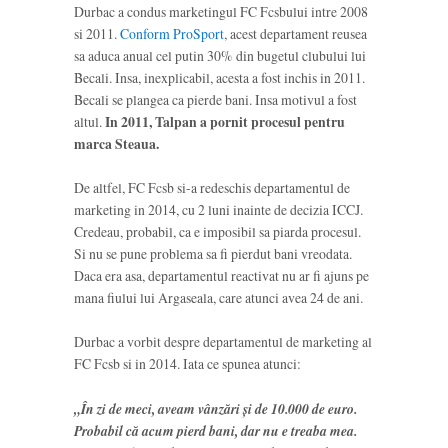
Durbac a condus marketingul FC Fcsbului intre 2008
si 2011.
Conform ProSport
, acest departament reusea
sa aduca anual cel putin 30% din bugetul clubului lui
Becali. Insa, inexplicabil, acesta a fost inchis in 2011.
Becali se plangea ca pierde bani. Insa motivul a fost
altul.
In 2011, Talpan a pornit procesul pentru
marca Steaua.
De altfel, FC Fcsb si-a redeschis departamentul de
marketing in 2014, cu 2 luni inainte de decizia ICCJ.
Credeau, probabil, ca e imposibil sa piarda procesul.
Si nu se pune problema sa fi pierdut bani vreodata.
Daca era asa, departamentul reactivat nu ar fi ajuns pe
mana fiului lui Argaseala, care atunci avea 24 de ani.
Durbac a vorbit despre departamentul de marketing al
FC Fcsb si in 2014. Iata ce spunea atunci:
„În zi de meci, aveam vânzări şi de 10.000 de euro.
Probabil că acum pierd bani, dar nu e treaba mea.