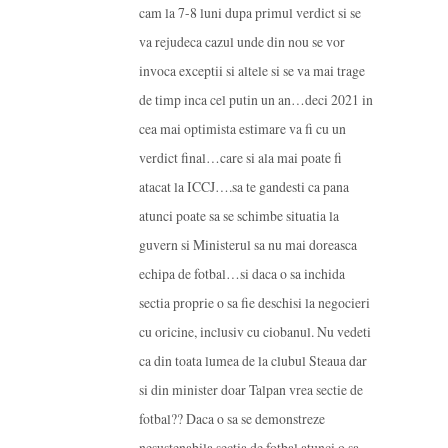
cam la 7-8 luni dupa primul verdict si se
va rejudeca cazul unde din nou se vor
invoca exceptii si altele si se va mai trage
de timp inca cel putin un an…deci 2021 in
cea mai optimista estimare va fi cu un
verdict final…care si ala mai poate fi
atacat la ICCJ….sa te gandesti ca pana
atunci poate sa se schimbe situatia la
guvern si Ministerul sa nu mai doreasca
echipa de fotbal…si daca o sa inchida
sectia proprie o sa fie deschisi la negocieri
cu oricine, inclusiv cu ciobanul. Nu vedeti
ca din toata lumea de la clubul Steaua dar
si din minister doar Talpan vrea sectie de
fotbal?? Daca o sa se demonstreze
nesustenabila sectia de fotbal atunci o sa