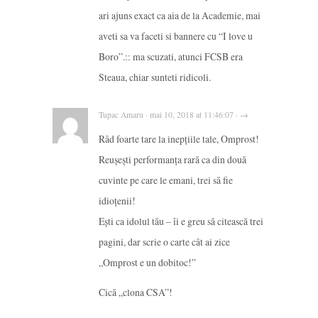
ari ajuns exact ca aia de la Academie, mai
aveti sa va faceti si bannere cu “I love u
Boro”.:: ma scuzati, atunci FCSB era
Steaua, chiar sunteti ridicoli.
Tupac Amaru · mai 10, 2018 at 11:46:07 · →
Râd foarte tare la inepțiile tale, Omprost!
Reușești performanța rară ca din două
cuvinte pe care le emani, trei să fie
idioțenii!
Ești ca idolul tău – îi e greu să citească trei
pagini, dar scrie o carte cât ai zice
„Omprost e un dobitoc!”
Cică „clona CSA”!