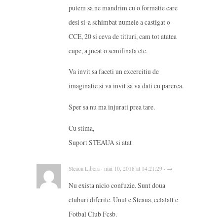
putem sa ne mandrim cu o formatie care
desi si-a schimbat numele a castigat o
CCE, 20 si ceva de titluri, cam tot atatea
cupe, a jucat o semifinala etc.
Va invit sa faceti un excercitiu de
imaginatie si va invit sa va dati cu parerea.
Sper sa nu ma injurati prea tare.
Cu stima,
Suport STEAUA si atat
Steaua Libera · mai 10, 2018 at 14:21:29 · →
Nu exista nicio confuzie. Sunt doua
cluburi diferite. Unul e Steaua, celalalt e
Fotbal Club Fcsb.