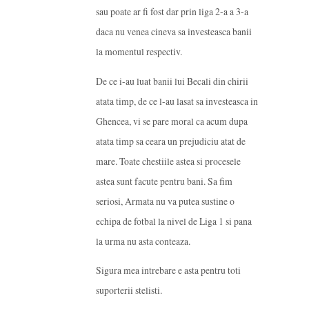
sau poate ar fi fost dar prin liga 2-a a 3-a
daca nu venea cineva sa investeasca banii
la momentul respectiv.
De ce i-au luat banii lui Becali din chirii
atata timp, de ce l-au lasat sa investeasca in
Ghencea, vi se pare moral ca acum dupa
atata timp sa ceara un prejudiciu atat de
mare. Toate chestiile astea si procesele
astea sunt facute pentru bani. Sa fim
seriosi, Armata nu va putea sustine o
echipa de fotbal la nivel de Liga 1 si pana
la urma nu asta conteaza.
Sigura mea intrebare e asta pentru toti
suporterii stelisti.