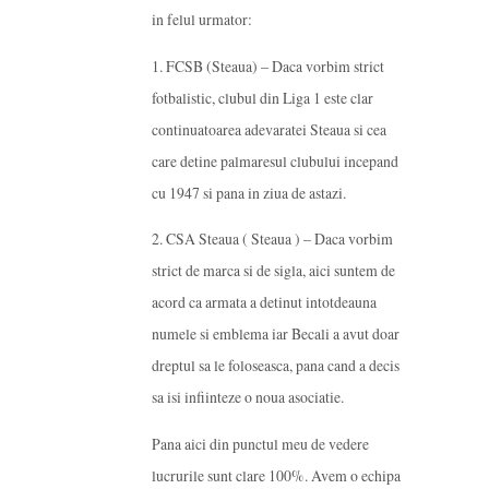
in felul urmator:
1. FCSB (Steaua) – Daca vorbim strict
fotbalistic, clubul din Liga 1 este clar
continuatoarea adevaratei Steaua si cea
care detine palmaresul clubului incepand
cu 1947 si pana in ziua de astazi.
2. CSA Steaua ( Steaua ) – Daca vorbim
strict de marca si de sigla, aici suntem de
acord ca armata a detinut intotdeauna
numele si emblema iar Becali a avut doar
dreptul sa le foloseasca, pana cand a decis
sa isi infiinteze o noua asociatie.
Pana aici din punctul meu de vedere
lucrurile sunt clare 100%. Avem o echipa