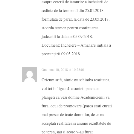
asupra cererii de lamurire a incheierii de
sedinta de la termenul din 25.01.2018,
formulata de parat, la data de 23.05.2018.
Acorda termen pentru continuarea
judecatii la data de 05.09.2018.
Document: Încheiere – Amânare iniţială a
pronunţării 09.05.2018
Om · mai 10, 2018 at 10:23:01 · →
Oricum ar fi, nimic nu schimba realitatea,
voi tot in liga a 4-a sunteti pe unde
plangeti ca vezi domne Academicienii va
fura locul de promovare (parca erati curati
mai presus de toate domnilor, de ce nu
acceptati realitatea si anume rezultatele de
pe teren, sau si acolo v-au furat