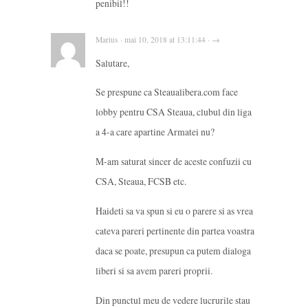
penibil!!
Marius · mai 10, 2018 at 13:11:44 · →
Salutare,
Se prespune ca Steaualibera.com face
lobby pentru CSA Steaua, clubul din liga
a 4-a care apartine Armatei nu?
M-am saturat sincer de aceste confuzii cu
CSA, Steaua, FCSB etc.
Haideti sa va spun si eu o parere si as vrea
cateva pareri pertinente din partea voastra
daca se poate, presupun ca putem dialoga
liberi si sa avem pareri proprii.
Din punctul meu de vedere lucrurile stau