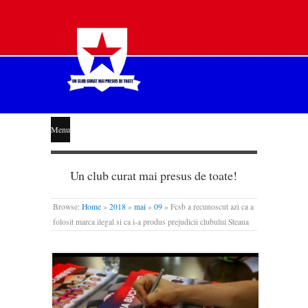
STEAUA
Menu
LIBERĂ
Un club curat mai presus de toate!
Browse:
Home
»
2018
»
mai
»
09
»
Fcsb a recunoscut azi ca a
folosit marca ilegal si ca i-a produs prejudicii clubului Steaua