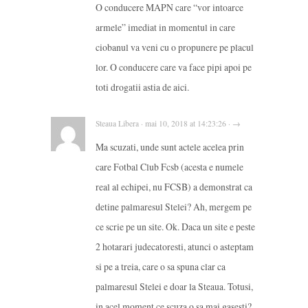
O conducere MAPN care “vor intoarce
armele” imediat in momentul in care
ciobanul va veni cu o propunere pe placul
lor. O conducere care va face pipi apoi pe
toti drogatii astia de aici.
Steaua Libera · mai 10, 2018 at 14:23:26 · →
Ma scuzati, unde sunt actele acelea prin
care Fotbal Club Fcsb (acesta e numele
real al echipei, nu FCSB) a demonstrat ca
detine palmaresul Stelei? Ah, mergem pe
ce scrie pe un site. Ok. Daca un site e peste
2 hotarari judecatoresti, atunci o asteptam
si pe a treia, care o sa spuna clar ca
palmaresul Stelei e doar la Steaua. Totusi,
in acel moment ce scuza o sa mai gasesti?