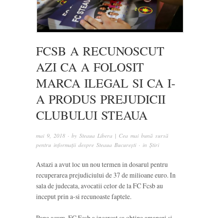
FCSB A RECUNOSCUT
AZI CA A FOLOSIT
MARCA ILEGAL SI CA I-
A PRODUS PREJUDICII
CLUBULUI STEAUA
mai 9, 2018
· by
Steaua Libera | Cea mai bună sursă
pentru informații despre Steaua București
· in
Știri
Astazi a avut loc un nou termen in dosarul pentru
recuperarea prejudiciului de 37 de milioane euro. In
sala de judecata, avocatii celor de la FC Fcsb au
inceput prin a-si recunoaste faptele.
Pana acum, FC Fcsb a incercat sa obtina amanari si