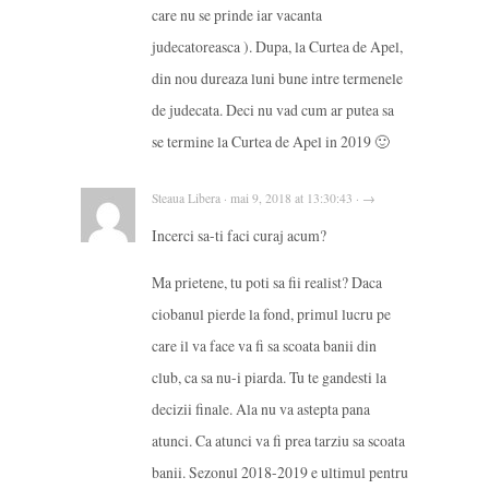
care nu se prinde iar vacanta
judecatoreasca ). Dupa, la Curtea de Apel,
din nou dureaza luni bune intre termenele
de judecata. Deci nu vad cum ar putea sa
se termine la Curtea de Apel in 2019 🙂
Steaua Libera · mai 9, 2018 at 13:30:43 · →
Incerci sa-ti faci curaj acum?
Ma prietene, tu poti sa fii realist? Daca
ciobanul pierde la fond, primul lucru pe
care il va face va fi sa scoata banii din
club, ca sa nu-i piarda. Tu te gandesti la
decizii finale. Ala nu va astepta pana
atunci. Ca atunci va fi prea tarziu sa scoata
banii. Sezonul 2018-2019 e ultimul pentru