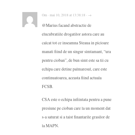
Om · mai 10, 2018 at 13:38:18 · →
@Marius facand abstractie de
elucubratiile drogatilor astora care au
calcat tot ce inseamna Steaua in picioare
manati fiind de un singur simtamant, “ura
pentru cioban”, de bun simt este sa tii cu
echipa care detine palmaresul, care este
continuatoarea, aceasta fiind actuala
FCSB.
CSA este o echipa infiintata pentru a pune
presiune pe cioban care la un moment dat
s-a saturat si a taist finantarile grasilor de
la MAPN.