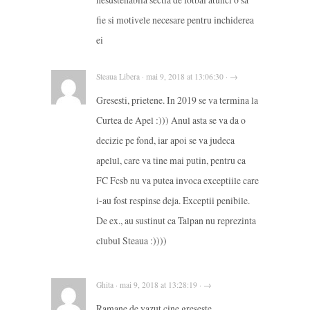
fie si motivele necesare pentru inchiderea
ei
Steaua Libera · mai 9, 2018 at 13:06:30 · →
Gresesti, prietene. In 2019 se va termina la
Curtea de Apel :))) Anul asta se va da o
decizie pe fond, iar apoi se va judeca
apelul, care va tine mai putin, pentru ca
FC Fcsb nu va putea invoca exceptiile care
i-au fost respinse deja. Exceptii penibile.
De ex., au sustinut ca Talpan nu reprezinta
clubul Steaua :))))
Ghita · mai 9, 2018 at 13:28:19 · →
Ramane de vazut cine greseste…