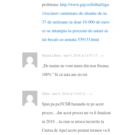
problema:
http://www.gsp.ro/fotbal/liga-
1/exclusiv-rasturnare-de-situatie-de-la-
37-de-milioane-la-doar-10-000-de-euro-
ce-se-intampla-la-procesul-de-astazi-al-
lui-becali-cu-armata-539133.html
Steaua Libera · mai 9, 2018 at 13:07:15 · →
„De maine ne vom numi din nou Steaua,
100%” Si cu asta am zis tot.
Ghita · mai 9, 2018 at 13:03:21 · →
Spui pa pa FCSB bazandu-te pe acest
proces…dar acest proces nu va fi finalizat
in 2019…la cum se misca lucrurile la
Curtea de Apel acolo primul termen va fi