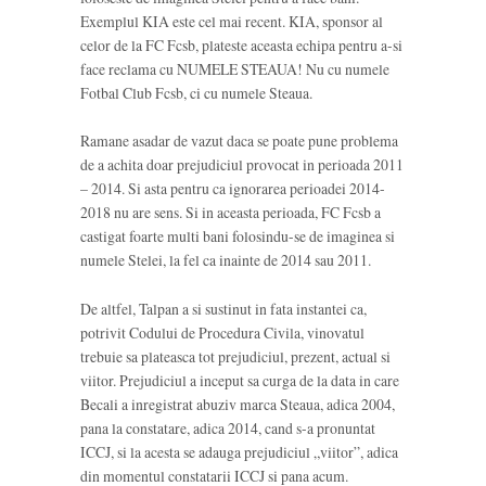
Exemplul KIA este cel mai recent. KIA, sponsor al
celor de la FC Fcsb, plateste aceasta echipa pentru a-si
face reclama cu NUMELE STEAUA! Nu cu numele
Fotbal Club Fcsb, ci cu numele Steaua.
Ramane asadar de vazut daca se poate pune problema
de a achita doar prejudiciul provocat in perioada 2011
– 2014. Si asta pentru ca ignorarea perioadei 2014-
2018 nu are sens. Si in aceasta perioada, FC Fcsb a
castigat foarte multi bani folosindu-se de imaginea si
numele Stelei, la fel ca inainte de 2014 sau 2011.
De altfel, Talpan a si sustinut in fata instantei ca,
potrivit Codului de Procedura Civila, vinovatul
trebuie sa plateasca tot prejudiciul, prezent, actual si
viitor. Prejudiciul a inceput sa curga de la data in care
Becali a inregistrat abuziv marca Steaua, adica 2004,
pana la constatare, adica 2014, cand s-a pronuntat
ICCJ, si la acesta se adauga prejudiciul „viitor”, adica
din momentul constatarii ICCJ si pana acum.