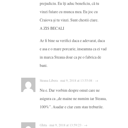
prejudiciu. Eu îți aduc beneficiu, că tu
vinzi fulare cu munca mea. Eu joc cu
Craiova și tu vinzi. Sunt chestii clare.
A ZIS BECALI
Ar fi bine sa verifici daca e adevarat, daca
e asa e o mare porcarie, inseamna ca ei vad
in marca Steaua doar ca pe o fabrica de
bani.
Steaua Libera · mai 9, 2018 at 13:55:08 · →
Nu e. Dar vorbim despre omul care ne
asigura ca „de maine ne numim iar Steaua,
100%”. Asadar e clar cum stau treburile.
Ghita · mai 9, 2018 at 13:59:23 · →