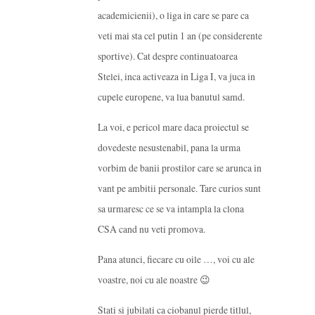
academicienii), o liga in care se pare ca
veti mai sta cel putin 1 an (pe considerente
sportive). Cat despre continuatoarea
Stelei, inca activeaza in Liga I, va juca in
cupele europene, va lua banutul samd.
La voi, e pericol mare daca proiectul se
dovedeste nesustenabil, pana la urma
vorbim de banii prostilor care se arunca in
vant pe ambitii personale. Tare curios sunt
sa urmaresc ce se va intampla la clona
CSA cand nu veti promova.
Pana atunci, fiecare cu oile …, voi cu ale
voastre, noi cu ale noastre 😉
Stati si jubilati ca ciobanul pierde titlul,