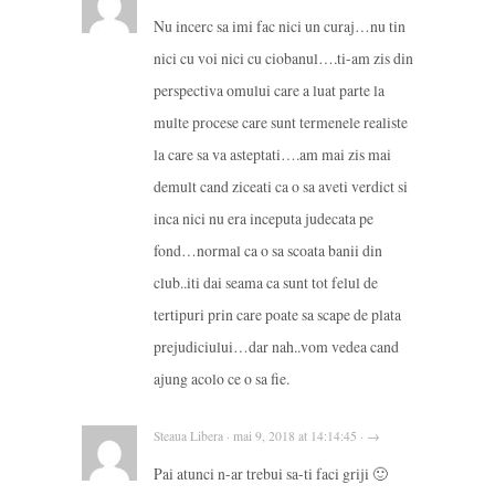
Nu incerc sa imi fac nici un curaj…nu tin
nici cu voi nici cu ciobanul….ti-am zis din
perspectiva omului care a luat parte la
multe procese care sunt termenele realiste
la care sa va asteptati….am mai zis mai
demult cand ziceati ca o sa aveti verdict si
inca nici nu era inceputa judecata pe
fond…normal ca o sa scoata banii din
club..iti dai seama ca sunt tot felul de
tertipuri prin care poate sa scape de plata
prejudiciului…dar nah..vom vedea cand
ajung acolo ce o sa fie.
Steaua Libera · mai 9, 2018 at 14:14:45 · →
Pai atunci n-ar trebui sa-ti faci griji 🙂