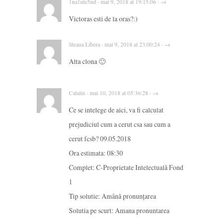
1na1nte5ud · mai 9, 2018 at 19:15:06 · →
Victoras esti de la oras?:)
Steaua Libera · mai 9, 2018 at 23:00:24 · →
Alta clona 🙂
Catalin · mai 10, 2018 at 05:36:28 · →
Ce se intelege de aici, va fi calculat
prejudiciul cum a cerut csa sau cum a
cerut fcsb? 09.05.2018
Ora estimata: 08:30
Complet: C-Proprietate Intelectuală Fond
1
Tip solutie: Amână pronunţarea
Solutia pe scurt: Amana pronuntarea