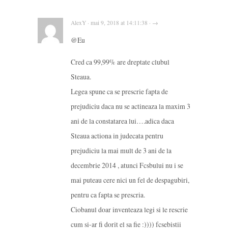
AlexY · mai 9, 2018 at 14:11:38 · →
@Eu
Cred ca 99,99% are dreptate clubul
Steaua.
Legea spune ca se prescrie fapta de
prejudiciu daca nu se actineaza la maxim 3
ani de la constatarea lui….adica daca
Steaua actiona in judecata pentru
prejudiciu la mai mult de 3 ani de la
decembrie 2014 , atunci Fcsbului nu i se
mai puteau cere nici un fel de despagubiri,
pentru ca fapta se prescria.
Ciobanul doar inventeaza legi si le rescrie
cum si-ar fi dorit el sa fie :)))) fcsebistii