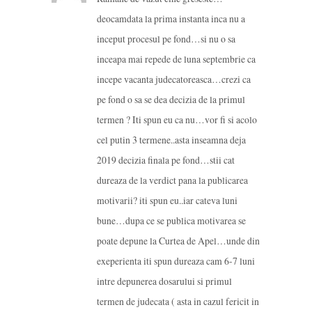
deocamdata la prima instanta inca nu a
inceput procesul pe fond…si nu o sa
inceapa mai repede de luna septembrie ca
incepe vacanta judecatoreasca…crezi ca
pe fond o sa se dea decizia de la primul
termen ? Iti spun eu ca nu…vor fi si acolo
cel putin 3 termene..asta inseamna deja
2019 decizia finala pe fond…stii cat
dureaza de la verdict pana la publicarea
motivarii? iti spun eu..iar cateva luni
bune…dupa ce se publica motivarea se
poate depune la Curtea de Apel…unde din
exeperienta iti spun dureaza cam 6-7 luni
intre depunerea dosarului si primul
termen de judecata ( asta in cazul fericit in