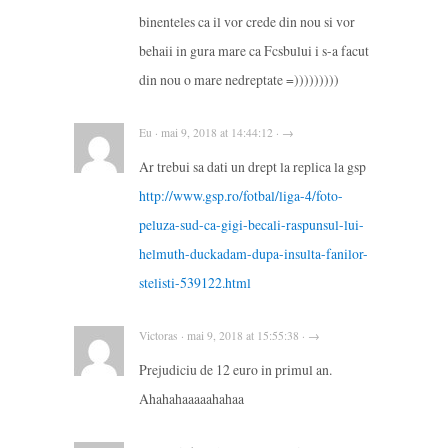
binenteles ca il vor crede din nou si vor
behaii in gura mare ca Fcsbului i s-a facut
din nou o mare nedreptate =)))))))))
Eu · mai 9, 2018 at 14:44:12 · →
Ar trebui sa dati un drept la replica la gsp
http://www.gsp.ro/fotbal/liga-4/foto-
peluza-sud-ca-gigi-becali-raspunsul-lui-
helmuth-duckadam-dupa-insulta-fanilor-
stelisti-539122.html
Victoras · mai 9, 2018 at 15:55:38 · →
Prejudiciu de 12 euro in primul an.
Ahahahaaaaahahaa