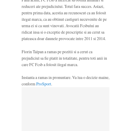
reduceri ale prejudiciului. Totul fara succes. Astazi,
pentru prima data, acestia au recunoscut ca au folosit
ilegal marca, ca au obtinut castiguri necuvenite de pe
urma ei si ca sunt vinovati. Avocatii Fcsbului au
ridicat insa si o exceptie de prescriptie si au cerut sa
plateasca doar daunele provocate intre 2011 si 2014.
Florin Talpan a ramas pe pozitii si a cerut ca
prejudiciul sa fie platit in totalitate, pentru toti anii in
care FC Fcsb a folosit ilegal marca.
Instanta a ramas in pronuntare. Va lua o decizie maine,
conform
ProSport
.