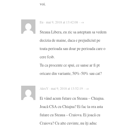
voi.
Eu · mai 9, 2018 at 13:42:08 · →
Steaua Libera, eu zic sa asteptam sa vedem
decizia de maine, daca e prejudiciul pe
toata perioada sau doar pe perioada care o
cere fcsb.
Tu ca procente ce spui, ce sanse ar fi pt
oricare din variante, 50%-50% sau cat?
AlexY · mai 9, 2018 at 13:52:19 · →
Ei vând acum fulare cu Steaua – Chiajna.
Joacă CSA cu Chiajna? Ei fac la ora asta
fulare cu Steaua – Craiova. Ei joacă cu
Craiova? Cu alte cuvinte, nu îți aduc