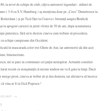
80, la nivel de echipe de club, câţiva antrenori legendari : alături de
amo ( 3-0 cu S.V. Hamburg ) aş menţiona doar pe „Coco” Dumitrescu la
Rotterdam ) şi pe Tică Oţet la Craiova ( biruinţă asupra Benficăi
şi la apogeul carierei in jurul vîrstei de 50 de ani, dupa acumularea
hipe puternice, fără să le dicteze cineva cum trebuie să procedeze,
al cu echipe campioane din Occident.
icată în mascarada celor trei Ghete de Aur, iar antrenorii săi din acei
nime, binemeritate.
escu, mi se pare in continuare cel puţin neinspirat. Actualul consilier
larat recent cu nonşalanţă că niciun stadion nu va fi gata la timp. Dacă
r merge prost, cineva ar trebui să-şi dea demisia, iar altcineva să încerce
 că vina ar fi la Gică Popescu !
 02:18:07 · →
!