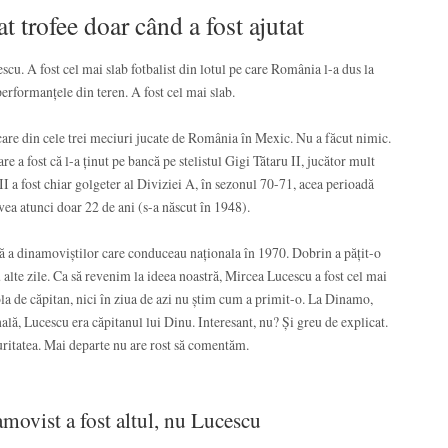
 trofee doar când a fost ajutat
scu. A fost cel mai slab fotbalist din lotul pe care România l-a dus la
erformanțele din teren. A fost cel mai slab.
iecare din cele trei meciuri jucate de România în Mexic. Nu a făcut nimic.
e a fost că l-a ținut pe bancă pe stelistul Gigi Tătaru II, jucător mult
I a fost chiar golgeter al Diviziei A, în sezonul 70-71, acea perioadă
avea atunci doar 22 de ani (s-a născut în 1948).
mă a dinamoviștilor care conduceau naționala în 1970. Dobrin a pățit-o
 alte zile. Ca să revenim la ideea noastră, Mircea Lucescu a fost cel mai
ola de căpitan, nici în ziua de azi nu știm cum a primit-o. La Dinamo,
ală, Lucescu era căpitanul lui Dinu. Interesant, nu? Și greu de explicat.
curitatea. Mai departe nu are rost să comentăm.
movist a fost altul, nu Lucescu