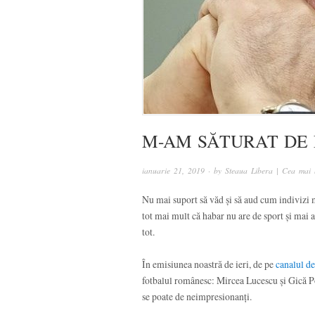
M-AM SĂTURAT DE 
ianuarie 21, 2019
· by
Steaua Libera | Cea mai 
Nu mai suport să văd și să aud cum indivizi m
tot mai mult că habar nu are de sport și mai al
tot.
În emisiunea noastră de ieri, de pe
canalul d
fotbalul românesc: Mircea Lucescu și Gică P
se poate de neimpresionanți.