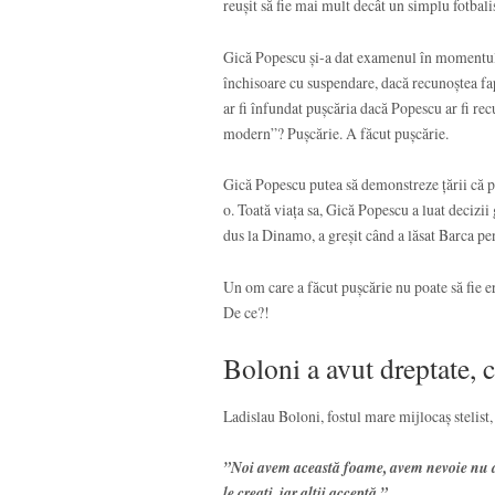
reușit să fie mai mult decât un simplu fotbalis
Gică Popescu și-a dat examenul în momentul în
închisoare cu suspendare, dacă recunoștea fap
ar fi înfundat pușcăria dacă Popescu ar fi rec
modern”? Pușcărie. A făcut pușcărie.
Gică Popescu putea să demonstreze țării că po
o. Toată viața sa, Gică Popescu a luat decizii
dus la Dinamo, a greșit când a lăsat Barca pen
Un om care a făcut pușcărie nu poate să fie e
De ce?!
Boloni a avut dreptate, c
Ladislau Boloni, fostul mare mijlocaș stelist, 
”Noi avem această foame, avem nevoie nu de 
le creați, iar alții acceptă.”