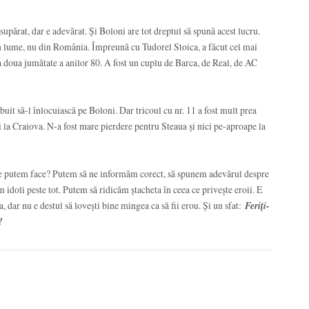
 supărat, dar e adevărat. Și Boloni are tot dreptul să spună acest lucru.
din lume, nu din România. Împreună cu Tudorel Stoica, a făcut cel mai
a doua jumătate a anilor 80. A fost un cuplu de Barca, de Real, de AC
buit să-l înlocuiască pe Boloni. Dar tricoul cu nr. 11 a fost mult prea
i la Craiova. N-a fost mare pierdere pentru Steaua și nici pe-aproape la
 Ce putem face? Putem să ne informăm corect, să spunem adevărul despre
 idoli peste tot. Putem să ridicăm ștacheta în ceea ce privește eroii. E
ea, dar nu e destul să lovești bine mingea ca să fii erou. Și un sfat:
Feriți-
!