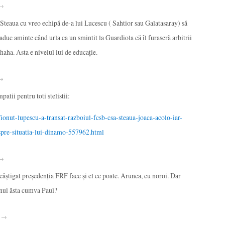
 →
ă Steaua cu vreo echipă de-a lui Lucescu ( Sahtior sau Galatasaray) să
aduc aminte când urla ca un smintit la Guardiola că îl furaseră arbitrii
aha. Asta e nivelul lui de educație.
 →
atii pentru toti stelistii:
/ionut-lupescu-a-transat-razboiul-fcsb-csa-steaua-joaca-acolo-iar-
spre-situatia-lui-dinamo-557962.html
 →
câștigat președenția FRF face și el ce poate. Arunca, cu noroi. Dar
anul ăsta cumva Paul?
· →