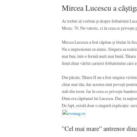
Mircea Lucescu a câștigat
Ar trebui să vorbim și despre fotbalistul Luce
Mexic 70. Nu valoric, ci în ceea ce privește p
Mircea Lucescu a fost căpitan și titular în f
Nu a impresionat cu nimic. Singura sa realizar
mai bun, într-o formă mult mai bună. Tătaru I
fiind chiar vârful carierei fotbalistului care 
Din păcate, Tătaru II nu a fost singura victi
chiar mai rău, dar acestea sunt povești pentru
slab din teren. Iar în ceea ce privește bander
Dinu era căpitanul lui Lucescu. Dar, la națion
De fapt, există doar o singură explicație: se
”Cel mai mare” antrenor dina