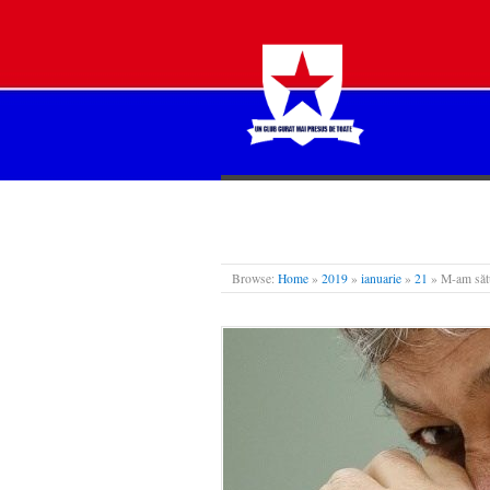
STEAUA LIBERĂ
Browse:
Home
»
2019
»
ianuarie
»
21
»
M-am sătu