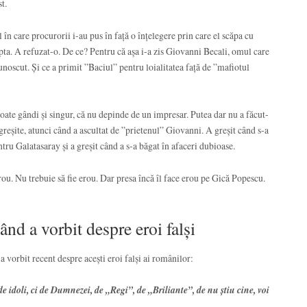
t.
 care procurorii i-au pus în față o înțelegere prin care el scăpa cu
ta. A refuzat-o. De ce? Pentru că așa i-a zis Giovanni Becali, omul care
unoscut. Și ce a primit ”Baciul” pentru loialitatea față de ”mafiotul
ate gândi și singur, că nu depinde de un impresar. Putea dar nu a făcut-
 greșite, atunci când a ascultat de ”prietenul” Giovanni. A greșit când s-a
tru Galatasaray și a greșit când a s-a băgat în afaceri dubioase.
rou. Nu trebuie să fie erou. Dar presa încă îl face erou pe Gică Popescu.
ând a vorbit despre eroi falși
a vorbit recent despre acești eroi falși ai românilor:
idoli, ci de Dumnezei, de „Regi”, de „Briliante”, de nu știu cine, voi