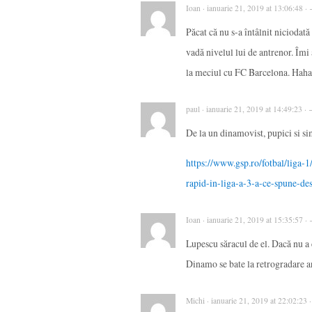
Ioan · ianuarie 21, 2019 at 13:06:48 ·
Păcat că nu s-a întâlnit niciodat
vadă nivelul lui de antrenor. Îmi 
la meciul cu FC Barcelona. Hahah
paul · ianuarie 21, 2019 at 14:49:23 ·
De la un dinamovist, pupici si simp
https://www.gsp.ro/fotbal/liga-1
rapid-in-liga-a-3-a-ce-spune-de
Ioan · ianuarie 21, 2019 at 15:35:57 ·
Lupescu săracul de el. Dacă nu a 
Dinamo se bate la retrogradare 
Michi · ianuarie 21, 2019 at 22:02:23 