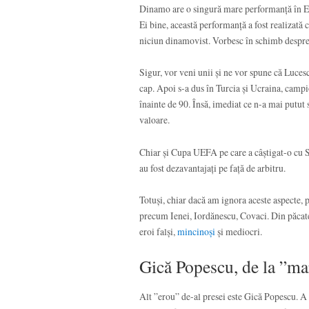
Dinamo are o singură mare performanță în E
Ei bine, această performanță a fost realizat
niciun dinamovist. Vorbesc în schimb despre 
Sigur, vor veni unii și ne vor spune că Lucesc
cap. Apoi s-a dus în Turcia și Ucraina, campi
înainte de 90. Însă, imediat ce n-a mai putut s
valoare.
Chiar și Cupa UEFA pe care a câștigat-o cu Sa
au fost dezavantajați pe față de arbitru.
Totuși, chiar dacă am ignora aceste aspecte, 
precum Ienei, Iordănescu, Covaci. Din păcate,
eroi falși,
mincinoși
și mediocri.
Gică Popescu, de la ”mar
Alt ”erou” de-al presei este Gică Popescu. A f