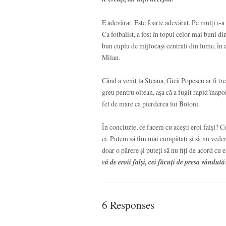
E adevărat. Este foarte adevărat. Pe mulți i-a
Ca fotbalist, a fost în topul celor mai buni 
bun cuplu de mijlocași centrali din lume, în 
Milan.
Când a venit la Steaua, Gică Popescu ar fi tre
greu pentru oltean, așa că a fugit rapid înapo
fel de mare ca pierderea lui Boloni.
În concluzie, ce facem cu acești eroi falși?
ei. Putem să fim mai cumpătați și să nu vedem
doar o părere și puteți să nu fiți de acord cu 
vă de eroii falși, cei făcuți de presa vândută
6 Responses