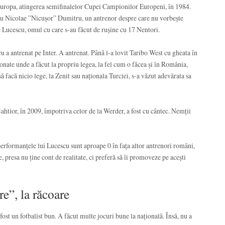
uropa, atingerea semifinalelor Cupei Campionilor Europeni, în 1984.
ă cu Nicolae ”Nicușor” Dumitru, un antrenor despre care nu vorbește
Lucescu, omul cu care s-au făcut de rușine cu 17 Nentori.
u a antrenat pe Inter. A antrenat. Până l-a lovit Taribo West cu gheata în
onate unde a făcut la propriu legea, la fel cum o făcea și în România,
ă facă nicio lege, la Zenit sau naționala Turciei, s-a văzut adevărata sa
htior, în 2009, împotriva celor de la Werder, a fost cu cântec. Nemții
performanțele lui Lucescu sunt aproape 0 în fața altor antrenori români,
 presa nu ține cont de realitate, ci preferă să îi promoveze pe acești
e”, la răcoare
ost un fotbalist bun. A făcut multe jocuri bune la națională. Însă, nu a