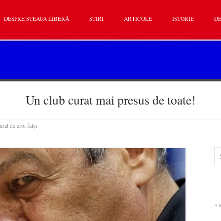
DESPRE STEAUA LIBERĂ
ȘTIRI
ARTICOLE
ISTORIE
DE
Un club curat mai presus de toate!
rat de eroi falși
A