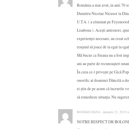
România a mai avut, in anii 70 si 
Dumitru Nicolae Nicusor la Din
U.T.A. ( a eliminat pe Feyenoord 
Lisabona ). Aceşti antrenori, ajun
experienţei necesare, au creat ec
reuşind să joace de la egal la eg
Mă bucur ca Steaua nu a fost impl
ani au parte de recunoaşteri una
În ceea ce-l priveşte pe Gică Pop
onorific al doamnei Dăncilă a dec
ei ştiu de pe acum că lucrurile vo
să remedieze situaţia. Nu sugerez
BOGDAN DANA · ianuarie 22, 2019 at
NOTRE RESPECT DR BOLONI