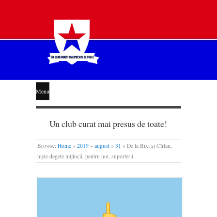
STEAUA
Menu
LIBERĂ
Un club curat mai presus de toate!
Browse:
Home
»
2019
»
august
»
31
»
De la Bixi și Cîrlan,
niște degete mijlocii, pentru noi, suporterii