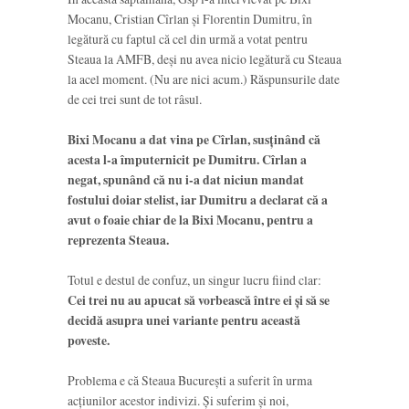
Mocanu, Cristian Cîrlan și Florentin Dumitru, în
legătură cu faptul că cel din urmă a votat pentru
Steaua la AMFB, deși nu avea nicio legătură cu Steaua
la acel moment. (Nu are nici acum.) Răspunsurile date
de cei trei sunt de tot râsul.
Bixi Mocanu a dat vina pe Cîrlan, susținând că
acesta l-a împuternicit pe Dumitru. Cîrlan a
negat, spunând că nu i-a dat niciun mandat
fostului doiar stelist, iar Dumitru a declarat că a
avut o foaie chiar de la Bixi Mocanu, pentru a
reprezenta Steaua.
Totul e destul de confuz, un singur lucru fiind clar:
Cei trei nu au apucat să vorbească între ei și să se
decidă asupra unei variante pentru această
poveste.
Problema e că Steaua București a suferit în urma
acțiunilor acestor indivizi. Și suferim și noi,