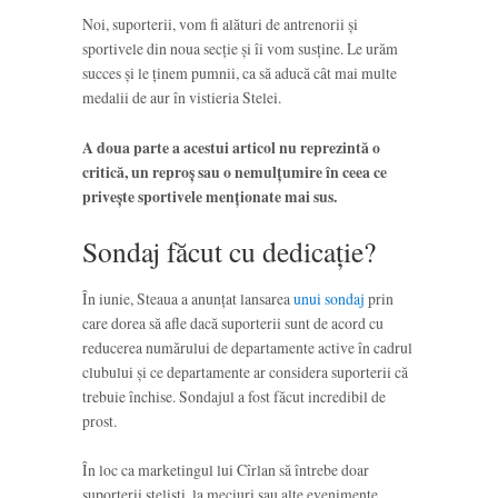
Noi, suporterii, vom fi alături de antrenorii și
sportivele din noua secție și îi vom susține. Le urăm
succes și le ținem pumnii, ca să aducă cât mai multe
medalii de aur în vistieria Stelei.
A doua parte a acestui articol nu reprezintă o
critică, un reproș sau o nemulțumire în ceea ce
privește sportivele menționate mai sus.
Sondaj făcut cu dedicație?
În iunie, Steaua a anunțat lansarea
unui sondaj
prin
care dorea să afle dacă suporterii sunt de acord cu
reducerea numărului de departamente active în cadrul
clubului și ce departamente ar considera suporterii că
trebuie închise. Sondajul a fost făcut incredibil de
prost.
În loc ca marketingul lui Cîrlan să întrebe doar
suporterii steliști, la meciuri sau alte evenimente