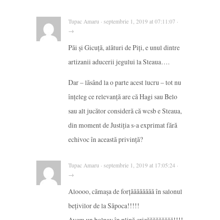
Tupac Amaru · septembrie 1, 2019 at 07:11:07 ·
→
Păi și Gicuță, alături de Piți, e unul dintre
artizanii aducerii jegului la Steaua….
Dar – lăsând la o parte acest lucru – tot nu
înțeleg ce relevanță are că Hagi sau Belo
sau alt jucător consideră că wcsb e Steaua,
din moment de Justiția s-a exprimat fără
echivoc în această privință?
Tupac Amaru · septembrie 1, 2019 at 17:05:24 ·
→
Aloooo, cămașa de forțăăăăăăăă în salonul
bețivilor de la Săpoca!!!!!
Avem un bolnav în plină crizăăăăăăăăă!!!!