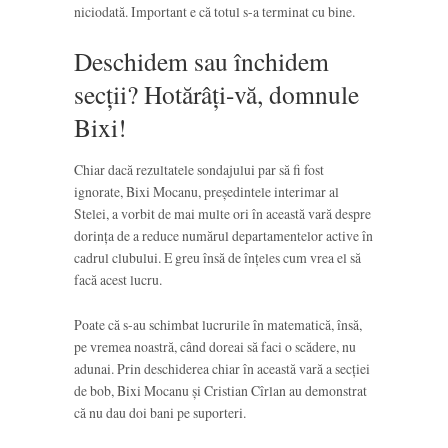
niciodată. Important e că totul s-a terminat cu bine.
Deschidem sau închidem
secții? Hotărâți-vă, domnule
Bixi!
Chiar dacă rezultatele sondajului par să fi fost
ignorate, Bixi Mocanu, președintele interimar al
Stelei, a vorbit de mai multe ori în această vară despre
dorința de a reduce numărul departamentelor active în
cadrul clubului. E greu însă de înțeles cum vrea el să
facă acest lucru.
Poate că s-au schimbat lucrurile în matematică, însă,
pe vremea noastră, când doreai să faci o scădere, nu
adunai. Prin deschiderea chiar în această vară a secției
de bob, Bixi Mocanu și Cristian Cîrlan au demonstrat
că nu dau doi bani pe suporteri.