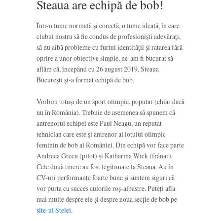
Steaua are echipă de bob!
Într-o lume normală și corectă, o lume ideală, în care
clubul nostru să fie condus de profesioniști adevărați,
să nu aibă probleme cu furtul identității și ratarea fără
oprire a unor obiective simple, ne-am fi bucurat să
aflăm că, începând cu 26 august 2019, Steaua
București și-a format echipă de bob.
Vorbim totuși de un sport olimpic, popular (chiar dacă
nu în România). Trebuie de asemenea să spunem că
antrenorul echipei este Paul Neagu, un reputat
tehnician care este și antrenor al lotului olimpic
feminin de bob al României. Din echipă vor face parte
Andreea Grecu (pilot) și Katharina Wick (frânar).
Cele două tinere au fost legitimate la Steaua. Au în
CV-uri performanțe foarte bune și suntem siguri că
vor purta cu succes culorile roș-albastre. Puteți afla
mai multe despre ele și despre noua secție de bob pe
site-ul Stelei
.