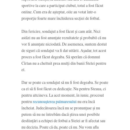
sportive la care a participat clubul, totul a fost făcut
online. Cum era de așteptat, oile au votat într-o
proporție foarte mare închiderea secției de fotbal.
Din fericire, sondajul a fost făcut și cam atât. Nici
astăzi nu au fost anunțate rezultatele și probabil că nu
vor fi anunțate niciodată. De asemenea, suntem destul
de siguri că sondajul va fi dat uitării. Așadar, tot acest
proces a fost făcut degeaba. Să sperăm că domnul
Cîrlan nu a cheltuit prea mulți din banii Stelei pentru
el.
Dar se poate ca sondajul să nu fi fost degeaba. Se poate
ca el să fi fost făcut cu dedicație. Nu pentru Steaua, ci
pentru altcineva. La acel moment, în iunie, procesul
pentru
recunoașterea palmaresului
nu era încă
încheiat. Judecătoarea încă nu se pronunțase și nu
putem să nu ne întrebăm dacă știrea unei posibile
desființări a echipei de fotbal a Stelei ar fi afectat sau
nu decizia. Poate că da, poate că nu. Nu vom afla