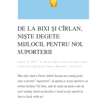
DE LA BIXI ȘI CÎRLAN,
NIȘTE DEGETE
MIJLOCII, PENTRU NOI,
SUPORTERII
august 31, 2019
· by
Steaua Libera | Cea mai bună sursă
pentru informații despre Steaua București
· in
Articole
Mai știți când a făcut clubul Steaua un sondaj prin
care a invitat ”suporterii” să spună ce secții sportive ar
trebui închise? Ei bine, atât de mult au ținut cont de
acel sondaj, încât au deschis o nouă secție sportivă.
Just to fuck with us!