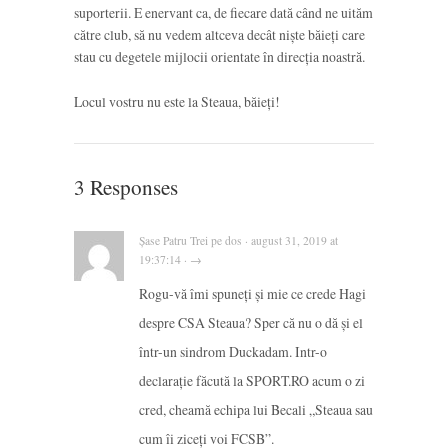
suporterii. E enervant ca, de fiecare dată când ne uităm
către club, să nu vedem altceva decât niște băieți care
stau cu degetele mijlocii orientate în direcția noastră.
Locul vostru nu este la Steaua, băieți!
3 Responses
Șase Patru Trei pe dos · august 31, 2019 at
19:37:14 · →
Rogu-vă îmi spuneți și mie ce crede Hagi
despre CSA Steaua? Sper că nu o dă și el
într-un sindrom Duckadam. Intr-o
declarație făcută la SPORT.RO acum o zi
cred, cheamă echipa lui Becali „Steaua sau
cum îi ziceți voi FCSB”.