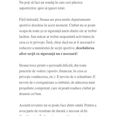
Nu poți să faci un sondaj în care ceri părerea
suporterilor, apoi să ignori totul.
Fără îndoială, Steaua are prea multe departamente
sportive deschise în acest moment. Clubul nu se poate
ocupa de toate și cu siguranță unele dintre ele ar trebui
închise. Sau măcar ar trebui suspendată activitatea în
ceea ce le privește. Însă, chiar dacă nu ar fi necesară o
reducere a numărului de secții sportive,
deschiderea
altor secții cu siguranță nu e necesară!
Steaua trece printr-o perioadă dificilă, din toate
punctele de vedere (sportiv, financiar, în ceea ce
privește conducerea, etc.). E nevoie de o schimbare. E
nevoie de o reorganizare a clubului, de aducerea unui
președinte competent, care să poată readuce clubul pe
drumul cel bun.
Această revenire nu se poate face dintr-odată. Pentru a
avea parte de rezultate de durată, e necesar să fie