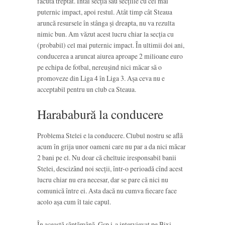
făcută treptat. Întâi secția sau secțiile cu cel mai
puternic impact, apoi restul. Atât timp cât Steaua
aruncă resursele în stânga și dreapta, nu va rezulta
nimic bun. Am văzut acest lucru chiar la secția cu
(probabil) cel mai puternic impact. În ultimii doi ani,
conducerea a aruncat aiurea aproape 2 milioane euro
pe echipa de fotbal, nereușind nici măcar să o
promoveze din Liga 4 în Liga 3. Așa ceva nu e
acceptabil pentru un club ca Steaua.
Harababură la conducere
Problema Stelei e la conducere. Clubul nostru se află
acum în grija unor oameni care nu par a da nici măcar
2 bani pe el. Nu doar că cheltuie iresponsabil banii
Stelei, descizând noi secții, într-o perioadă cînd acest
lucru chiar nu era necesar, dar se pare că nici nu
comunică între ei. Asta dacă nu cumva fiecare face
acolo așa cum îl taie capul.
În această săptămână, Gsp i-a intervievat pe Bixi