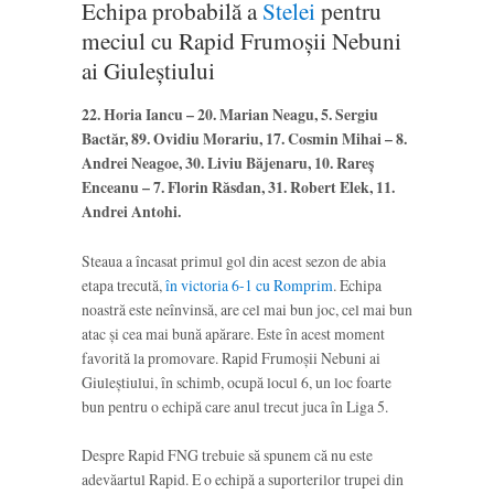
Echipa probabilă a
Stelei
pentru
meciul cu Rapid Frumoșii Nebuni
ai Giuleștiului
22. Horia Iancu – 20. Marian Neagu, 5. Sergiu
Bactăr, 89. Ovidiu Morariu, 17. Cosmin Mihai – 8.
Andrei Neagoe, 30. Liviu Băjenaru, 10. Rareş
Enceanu – 7. Florin Răsdan, 31. Robert Elek, 11.
Andrei Antohi.
Steaua a încasat primul gol din acest sezon de abia
etapa trecută,
în victoria 6-1 cu Romprim
. Echipa
noastră este neînvinsă, are cel mai bun joc, cel mai bun
atac și cea mai bună apărare. Este în acest moment
favorită la promovare. Rapid Frumoșii Nebuni ai
Giuleștiului, în schimb, ocupă locul 6, un loc foarte
bun pentru o echipă care anul trecut juca în Liga 5.
Despre Rapid FNG trebuie să spunem că nu este
adevăartul Rapid. E o echipă a suporterilor trupei din