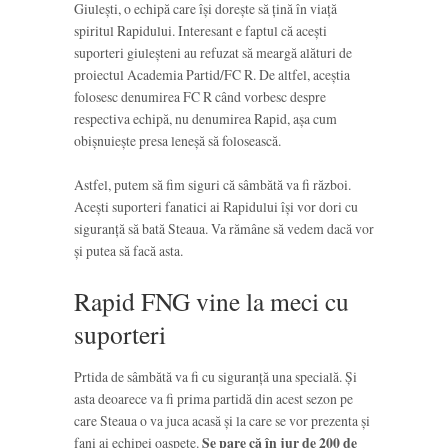
Giulești, o echipă care își dorește să țină în viață
spiritul Rapidului. Interesant e faptul că acești
suporteri giuleșteni au refuzat să meargă alături de
proiectul Academia Partid/FC R. De altfel, aceștia
folosesc denumirea FC R când vorbesc despre
respectiva echipă, nu denumirea Rapid, așa cum
obișnuiește presa leneșă să folosească.
Astfel, putem să fim siguri că sâmbătă va fi război.
Acești suporteri fanatici ai Rapidului își vor dori cu
siguranță să bată Steaua. Va rămâne să vedem dacă vor
și putea să facă asta.
Rapid FNG vine la meci cu
suporteri
Prtida de sâmbătă va fi cu siguranță una specială. Și
asta deoarece va fi prima partidă din acest sezon pe
care Steaua o va juca acasă și la care se vor prezenta și
fani ai echipei oaspete.
Se pare că în jur de 200 de