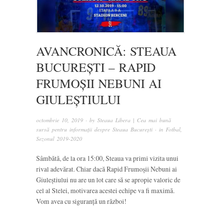
AVANCRONICĂ: STEAUA
BUCUREȘTI – RAPID
FRUMOȘII NEBUNI AI
GIULEȘTIULUI
octombrie 10, 2019
· by
Steaua Libera | Cea mai bună
sursă pentru informații despre Steaua București
· in
Fotbal
,
Sezonul 2019-2020
Sâmbătă, de la ora 15:00, Steaua va primi vizita unui
rival adevărat. Chiar dacă Rapid Frumoșii Nebuni ai
Giuleștiului nu are un lot care să se apropie valoric de
cel al Stelei, motivarea acestei echipe va fi maximă.
Vom avea cu siguranță un război!