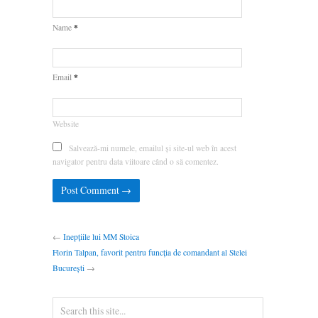
*
Name
*
Email
Website
Salvează-mi numele, emailul și site-ul web în acest
navigator pentru data viitoare când o să comentez.
←
Inepțiile lui MM Stoica
Florin Talpan, favorit pentru funcția de comandant al Stelei
București
→