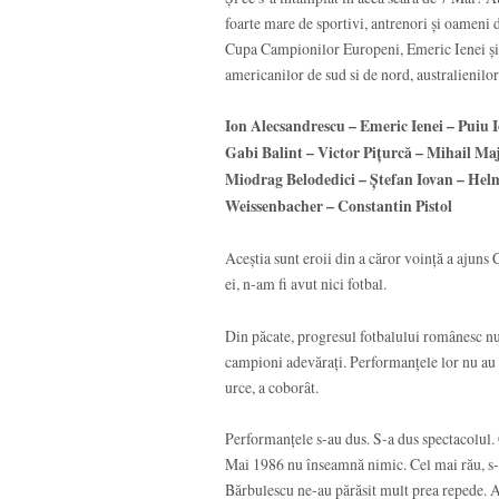
foarte mare de sportivi, antrenori și oameni 
Cupa Campionilor Europeni, Emeric Ienei și băi
americanilor de sud si de nord, australienilor
Ion Alecsandrescu – Emeric Ienei – Puiu 
Gabi Balint – Victor Pițurcă – Mihail Ma
Miodrag Belodedici – Ștefan Iovan – He
Weissenbacher – Constantin Pistol
Aceștia sunt eroii din a căror voință a ajuns
ei, n-am fi avut nici fotbal.
Din păcate, progresul fotbalului românesc nu 
campioni adevărați. Performanțele lor nu au ma
urce, a coborât.
Performanțele s-au dus. S-a dus spectacolul. C
Mai 1986 nu înseamnă nimic. Cel mai rău, s-au
Bărbulescu ne-au părăsit mult prea repede. Ac