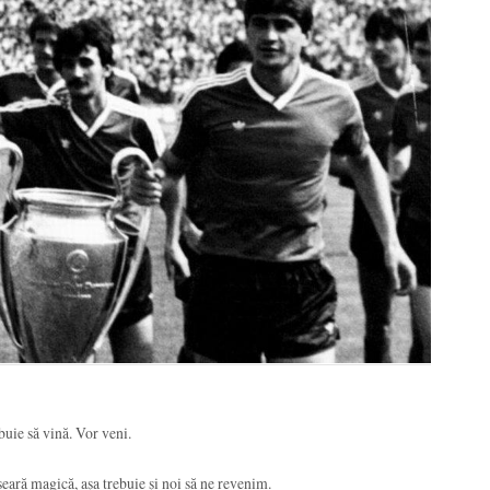
uie să vină. Vor veni.
seară magică, așa trebuie și noi să ne revenim.