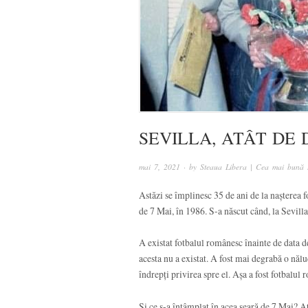
SEVILLA, ATÂT DE
mai 7, 2021
· by
Steaua Libera | Cea mai bună s
Astăzi se împlinesc 35 de ani de la nașterea 
de 7 Mai, în 1986. S-a născut când, la Sevil
A existat fotbalul românesc înainte de data de
acesta nu a existat. A fost mai degrabă o nălu
îndrepți privirea spre el. Așa a fost fotbalul
Și ce s-a întâmplat în acea seară de 7 Mai? 