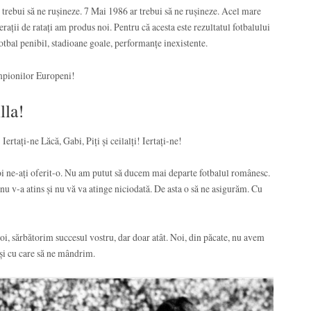
r trebui să ne rușineze. 7 Mai 1986 ar trebui să ne rușineze. Acel mare
erații de ratați am produs noi. Pentru că acesta este rezultatul fotbalului
 fotbal penibil, stadioane goale, performanțe inexistente.
ampionilor Europeni!
lla!
Iertați-ne Lăcă, Gabi, Piți și ceilalți! Iertați-ne!
i ne-ați oferit-o. Nu am putut să ducem mai departe fotbalul românesc.
i nu v-a atins și nu vă va atinge niciodată. De asta o să ne asigurăm. Cu
voi, sărbătorim succesul vostru, dar doar atât. Noi, din păcate, nu avem
și cu care să ne mândrim.