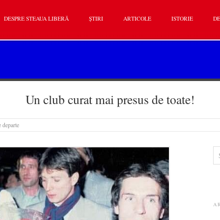
DESPRE STEAUA LIBERĂ
ȘTIRI
ARTICOLE
ISTORIE
DE
Un club curat mai presus de toate!
de departe
A