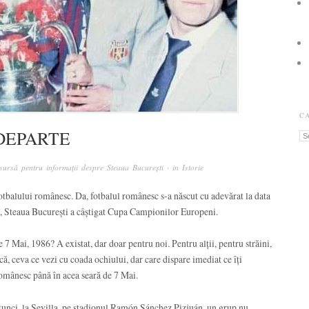
C
 DEPARTE
Ca
ursă pentru informații despre Steaua București
· in
Istorie
fotbalului românesc. Da, fotbalul românesc s-a născut cu adevărat la data
la, Steaua București a câștigat Cupa Campionilor Europeni.
 7 Mai, 1986? A existat, dar doar pentru noi. Pentru alții, pentru străini,
că, ceva ce vezi cu coada ochiului, dar care dispare imediat ce îți
 românesc până în acea seară de 7 Mai.
Atunci, la Sevilla, pe stadionul Ramón Sánchez Pizjuán, un grup nu