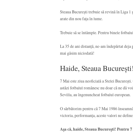
Steaua București trebuie să revină în Liga 1 
arate din nou fața în lume.
Trebuie să se întâmple. Pentru binele fotbalul
La 35 de ani distanță, ne-am îndepărtat deja
mai găsim niciodată!
Haide, Steaua București
7 Mai este ziua neoficială a Stelei București.
astăzi fotbalul românesc nu doar că ne dă voie
Sevilla, au îngenuncheat fotbalul european.
O sărbătorim pentru că 7 Mai 1986 înseamnă S
victoria, performanța, aceste valori ne define
Așa că, haide, Steaua București! Pentru 7