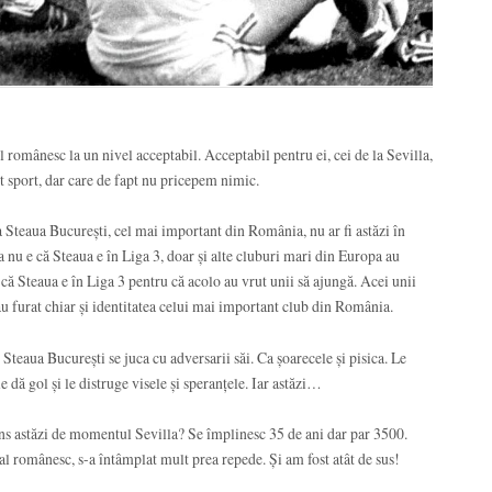
 românesc la un nivel acceptabil. Acceptabil pentru ei, cei de la Sevilla,
t sport, dar care de fapt nu pricepem nimic.
 Steaua București, cel mai important din România, nu ar fi astăzi în
a nu e că Steaua e în Liga 3, doar și alte cluburi mari din Europa au
că Steaua e în Liga 3 pentru că acolo au vrut unii să ajungă. Acei unii
au furat chiar și identitatea celui mai important club din România.
Steaua București se juca cu adversarii săi. Ca șoarecele și pisica. Le
le dă gol și le distruge visele și speranțele. Iar astăzi…
ns astăzi de momentul Sevilla? Se împlinesc 35 de ani dar par 3500.
bal românesc, s-a întâmplat mult prea repede. Și am fost atât de sus!