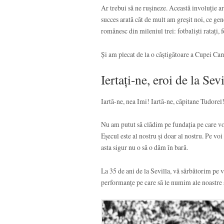
Ar trebui să ne rușineze. Această involuție a
succes arată cât de mult am greșit noi, ce gen
românesc din mileniul trei: fotbaliști ratați,
Și am plecat de la o câștigătoare a Cupei C
Iertați-ne, eroi de la Sevi
Iartă-ne, nea Imi! Iartă-ne, căpitane Tudorel! 
Nu am putut să clădim pe fundația pe care vo
Eșecul este al nostru și doar al nostru. Pe vo
asta sigur nu o să o dăm în bară.
La 35 de ani de la Sevilla, vă sărbătorim pe 
performanțe pe care să le numim ale noastre 