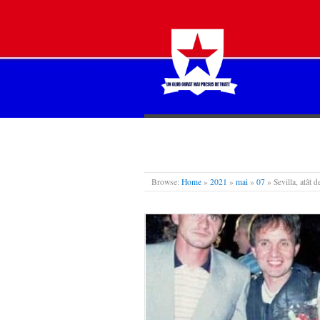
STEAUA LIBERĂ
Browse:
Home
»
2021
»
mai
»
07
»
Sevilla, atât 