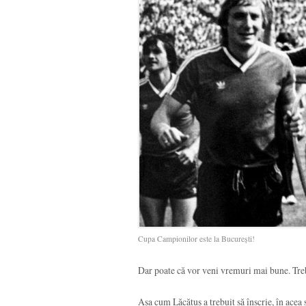
Cupa Campionilor este la București!
Dar poate că vor veni vremuri mai bune. Treb
Așa cum Lăcătuș a trebuit să înscrie, în acea 