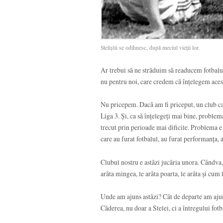
Steliștii se odihnesc, după meciul vieții lor.
Ar trebui să ne străduim să readucem fotbalul
nu pentru noi, care credem că înțelegem aces
Nu pricepem. Dacă am fi priceput, un club ca
Liga 3. Și, ca să înțelegeți mai bine, problem
trecut prin perioade mai dificile. Problema e 
care au furat fotbalul, au furat performanța, 
Clubul nostru e astăzi jucăria unora. Cândva, 
arăta mingea, le arăta poarta, le arăta și cum 
Unde am ajuns astăzi? Cât de departe am aju
Căderea, nu doar a Stelei, ci a întregului fot