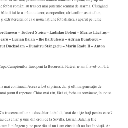
de fotbal români au tras cel mai puternic semnal de alarmă. Câștigând
eții lui le-a arătat tuturor, europenilor, africanilor, asiaticilor,
 și extratereștrilor că o nouă națiune fotbalistică a apărut pe lume.
Iordănescu – Tudorel Stoica – Ladislau Boloni – Marius Lăcătuș –
jearu – Lucian Bălan – Ilie Bărbulescu – Adrian Bumbescu –
lmut Duckadam – Dumitru Stângaciu – Marin Radu II – Anton
 Cupa Campionilor Europeni la București. Fără ei, n-am fi avut-o. Fără
a mai continuat. Aceea a fost și prima, dar și ultima generație de
i putut fi repetate. Chiar mai rău, fără ei, fotbalul românesc, în loc să
u trecerea anilor s-a dus chiar fotbalul, furat de niște hoți pentru care 7
 dus chiar și unii din eroii de la Sevilla. Lucian Bălan și Ilie
um îi plângem și ne pare rău că nu i-am cinstit cât au fost în viață. Ar