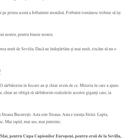
și pe prima scenă a fotbalului mondial. Fotbalul românesc trebuie să își
ui nostru, pentru binele nostru.
 prea mult de Sevilla. Dacă ne îndepărtăm și mai mult, riscăm să nu o
!
 O sărbătorim în fiecare an și chiar avem de ce. Mizeria în care a ajuns
, chiar ne obligă să sărbătorim realizările acestor giganți care, la
teaua București. Asta este Steaua. Asta e esența Stelei. Lupta,
sc. Mai rapid, mai sus, mai puternic.
 Mai, pentru Cupa Capionilor Europeni, pentru eroii de la Sevilla,