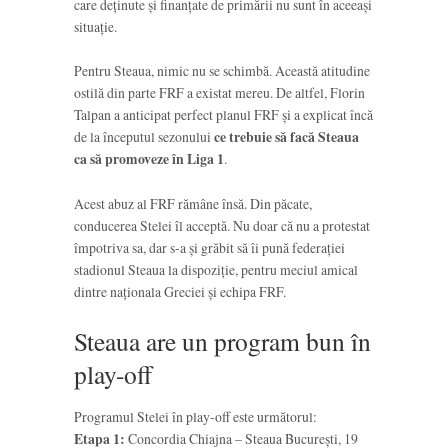
care deținute și finanțate de primării nu sunt în aceeași
situație.
Pentru Steaua, nimic nu se schimbă. Această atitudine
ostilă din parte FRF a existat mereu. De altfel, Florin
Talpan a anticipat perfect planul FRF și a explicat încă
de la începutul sezonului
ce trebuie să facă Steaua
ca să promoveze în Liga 1
.
Acest abuz al FRF rămâne însă. Din păcate,
conducerea Stelei îl acceptă. Nu doar că nu a protestat
împotriva sa, dar s-a și grăbit să îi pună federației
stadionul Steaua la dispoziție, pentru meciul amical
dintre naționala Greciei și echipa FRF.
Steaua are un program bun în
play-off
Programul Stelei în play-off este următorul:
Etapa 1:
Concordia Chiajna – Steaua București, 19