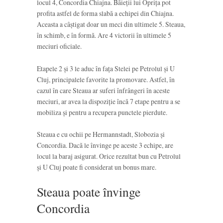
locul 4, Concordia Chiajna. Băieții lui Oprița pot
profita astfel de forma slabă a echipei din Chiajna.
Aceasta a câștigat doar un meci din ultimele 5. Steaua,
în schimb, e în formă. Are 4 victorii în ultimele 5
meciuri oficiale.
Etapele 2 și 3 le aduc în fața Stelei pe Petrolul și U
Cluj, principalele favorite la promovare. Astfel, în
cazul în care Steaua ar suferi înfrângeri în aceste
meciuri, ar avea la dispoziție încă 7 etape pentru a se
mobiliza și pentru a recupera punctele pierdute.
Steaua e cu ochii pe Hermannstadt, Slobozia și
Concordia. Dacă le învinge pe aceste 3 echipe, are
locul la baraj asigurat. Orice rezultat bun cu Petrolul
și U Cluj poate fi considerat un bonus mare.
Steaua poate învinge
Concordia