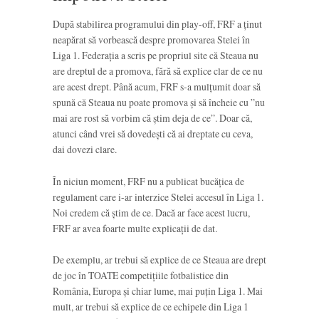
După stabilirea programului din play-off, FRF a ținut
neapărat să vorbească despre promovarea Stelei în
Liga 1. Federația a scris pe propriul site că Steaua nu
are dreptul de a promova, fără să explice clar de ce nu
are acest drept. Până acum, FRF s-a mulțumit doar să
spună că Steaua nu poate promova și să încheie cu ”nu
mai are rost să vorbim că știm deja de ce”. Doar că,
atunci când vrei să dovedești că ai dreptate cu ceva,
dai dovezi clare.
În niciun moment, FRF nu a publicat bucățica de
regulament care i-ar interzice Stelei accesul în Liga 1.
Noi credem că știm de ce. Dacă ar face acest lucru,
FRF ar avea foarte multe explicații de dat.
De exemplu, ar trebui să explice de ce Steaua are drept
de joc în TOATE competițiile fotbalistice din
România, Europa și chiar lume, mai puțin Liga 1. Mai
mult, ar trebui să explice de ce echipele din Liga 1