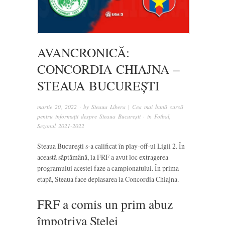
AVANCRONICĂ:
CONCORDIA CHIAJNA –
STEAUA BUCUREȘTI
martie 20, 2022
· by
Steaua Libera | Cea mai bună sursă
pentru informații despre Steaua București
· in
Fotbal
,
Sezonul 2021-2022
Steaua București s-a calificat în play-off-ul Ligii 2. În
această săptămână, la FRF a avut loc extragerea
programului acestei faze a campionatului. În prima
etapă, Steaua face deplasarea la Concordia Chiajna.
FRF a comis un prim abuz
împotriva Stelei