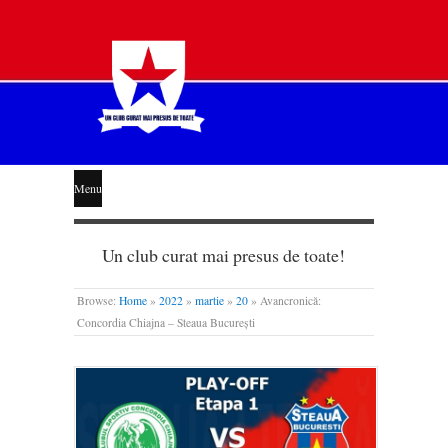
STEAUA
Menu
LIBERĂ
Un club curat mai presus de toate!
Browse:
Home
»
2022
»
martie
»
20
»
Avancronică:
Concordia Chiajna – Steaua București