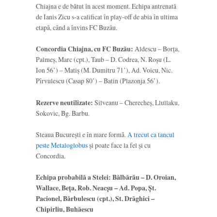
Chiajna e de bătut în acest moment. Echipa antrenată
de Ianis Zicu s-a calificat în play-off de abia în ultima
etapă, când a învins FC Buzău.
Concordia Chiajna, cu FC Buzău:
Aldescu – Borța,
Palmeș, Marc (cpt.), Taub – D. Codrea, N. Roșu (L.
Ion 56’) – Matiș (M. Dumitru 71’), Ad. Voicu, Nic.
Pîrvulescu (Casap 80’) – Batin (Plazonja 56’).
Rezerve neutilizate:
Silveanu – Cherecheș, Llullaku,
Sokovic, Bg. Barbu.
Steaua București e în mare formă.
A trecut ca tancul
peste Metaloglobus
și poate face la fel și cu
Concordia.
Echipa probabilă a Stelei: Bălbărău – D. Oroian,
Wallace, Beța, Rob. Neacșu – Ad. Popa, Șt.
Pacionel, Bărbulescu (cpt.), St. Drăghici –
Chipirliu, Buhăescu