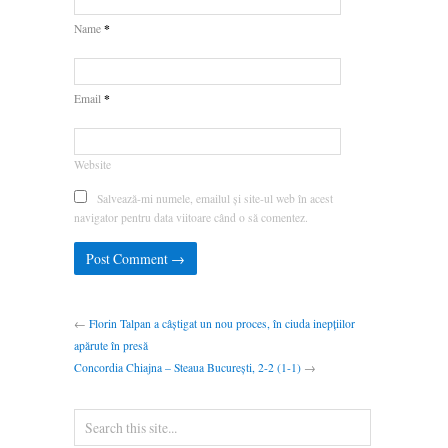
*
Name
*
Email
Website
Salvează-mi numele, emailul și site-ul web în acest
navigator pentru data viitoare când o să comentez.
←
Florin Talpan a câștigat un nou proces, în ciuda inepțiilor
apărute în presă
Concordia Chiajna – Steaua București, 2-2 (1-1)
→