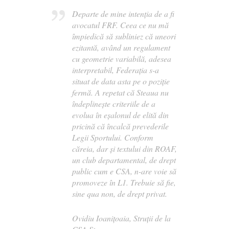
Departe de mine intenția de a fi
avocatul FRF. Ceea ce nu mă
împiedică să subliniez că uneori
ezitantă, având un regulament
cu geometrie variabilă, adesea
interpretabil, Federația s-a
situat de data asta pe o poziție
fermă. A repetat că Steaua nu
îndeplinește criteriile de a
evolua în eșalonul de elită din
pricină că încalcă prevederile
Legii Sportului. Conform
căreia, dar și textului din ROAF,
un club departamental, de drept
public cum e CSA, n-are voie să
promoveze în L1. Trebuie să fie,
sine qua non, de drept privat.
Ovidiu Ioanițoaia, Struții de la