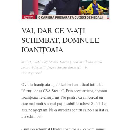
VAI, DAR CE V-AȚI
SCHIMBAT, DOMNULE
IOANIȚOAIA
mai 25, 2022
· by
Steaua Libera | Cea mai bună sursă
pentru informații despre Steaua București
· in
Uncategorized
Ovidiu Ioanițoaia a publicat ieri un articol intitulat
”Struții de la CSA Steaua”. Prin acest articol, domnul
Ioanițoaia ne-a surprins. Nu pentru că a încercat un
atac mai mult sau mai puțin subtil la adresa Stelei. La
asta ne așteptam. Ne-a surprins pentru că ne-a arătat că
s-a schimbat.
Cum s-a schimbat Ovidiu Ioanițoaia? Vă vom spune