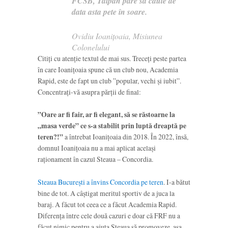
FCSB, Talpan pare să caute de
data asta pete în soare.
Ovidiu Ioanițoaia, Misiunea
Colonelului
Citiți cu atenție textul de mai sus. Treceți peste partea
în care Ioanițoaia spune că un club nou, Academia
Rapid, este de fapt un club ”popular, vechi și iubit”.
Concentrați-vă asupra părții de final:
”Oare ar fi fair, ar fi elegant, să se răstoarne la
„masa verde” ce s-a stabilit prin luptă dreaptă pe
teren?!”
a întrebat Ioanițoaia din 2018. În 2022, însă,
domnul Ioanițoaia nu a mai aplicat același
raționament în cazul Steaua – Concordia.
Steaua București a învins Concordia pe teren
. I-a bătut
bine de tot. A câștigat meritul sportiv de a juca la
baraj. A făcut tot ceea ce a făcut Academia Rapid.
Diferența între cele două cazuri e doar că FRF nu a
făcut nimic pentru a ajuta Steaua să promoveze, așa