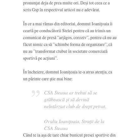
pronunțat deja de prea multe ori. Deși tot ceea ce a
scris Gsp în respectivul articol nu e adevărat.
În ce a mai rămas din editorial, domnul Ioanițoaia îi
ceartă pe conducătorii Stelei pentru că au trimis un
comunicat de presă ”arțăgos, coroziv”, pentru că nu au
făcut nimic ca să ”schimbe forma de organizare”, că
nu au ”transformat clubul în societate comercială
sportivă pe acțiuni”.
În încheiere, domnul Ioanițoaia le-a atras atenția, ca
un părinte care știe mai bine:
CSA Steaua ar trebui să se
grăbească și să devină
neîntârziat club de drept privat.
Ovidiu Ioanițoaia, Struții de la
CSA Steaua
Când te ia așa de tare chiar bunicul presei sportive din