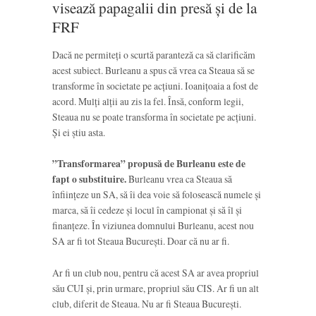
visează papagalii din presă și de la
FRF
Dacă ne permiteți o scurtă paranteză ca să clarificăm
acest subiect. Burleanu a spus că vrea ca Steaua să se
transforme în societate pe acțiuni. Ioanițoaia a fost de
acord. Mulți alții au zis la fel. Însă, conform legii,
Steaua nu se poate transforma în societate pe acțiuni.
Și ei știu asta.
”Transformarea” propusă de Burleanu este de
fapt o substituire.
Burleanu vrea ca Steaua să
înființeze un SA, să îi dea voie să folosească numele și
marca, să îi cedeze și locul în campionat și să îl și
finanțeze. În viziunea domnului Burleanu, acest nou
SA ar fi tot Steaua București. Doar că nu ar fi.
Ar fi un club nou, pentru că acest SA ar avea propriul
său CUI și, prin urmare, propriul său CIS. Ar fi un alt
club, diferit de Steaua. Nu ar fi Steaua București.