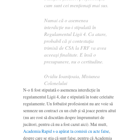
cum sunt cei menționați mai sus.
Numai că o asemenea
interdicție nu-i stipulată în
Regulamentul Ligii 4. Ca atare,
probabil că și contestația
trimisă de CSA la FRF va avea
aceeași finalitate. E însă o
presupunere, nu o certitudine.
Ovidiu Ioanițoaia, Misiunea
Colonelului
N-o fi fost stipulată o asemenea interdicție în
regulamentul Ligii 4, dar e stipulată în toate celelalte
regulamente. Un fotbalist profesionist nu are voie să
semneze un contract cu un club și să joace pentru altul
(nu are rost să discutăm despre împrumuturi de
jucători, pentru că nu a fost cazul aici). Mai mult,
Academia Rapid s-a apărat la comisii cu acte false
,
despre care se știa că sunt false, pentru că Academia