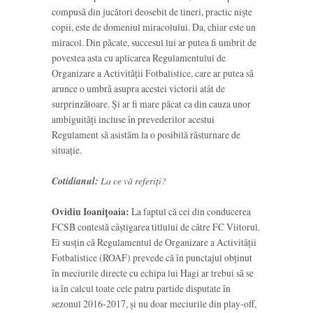
compusă din jucători deosebit de tineri, practic niște
copii, este de domeniul miracolului. Da, chiar este un
miracol. Din păcate, succesul lui ar putea fi umbrit de
povestea asta cu aplicarea Regulamentului de
Organizare a Activității Fotbalistice, care ar putea să
arunce o umbră asupra acestei victorii atât de
surprinzătoare. Și ar fi mare păcat ca din cauza unor
ambiguități incluse în prevederilor acestui
Regulament să asistăm la o posibilă răsturnare de
situație.
Cotidianul:
La ce vă referiți?
Ovidiu Ioanițoaia:
La faptul că cei din conducerea
FCSB contestă câștigarea titlului de către FC Viitorul.
Ei susțin că Regulamentul de Organizare a Activității
Fotbalistice (ROAF) prevede că în punctajul obținut
în meciurile directe cu echipa lui Hagi ar trebui să se
ia în calcul toate cele patru partide disputate în
sezonul 2016-2017, și nu doar meciurile din play-off,