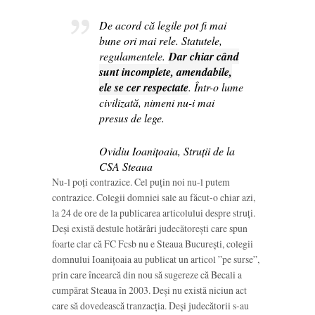
De acord că legile pot fi mai
bune ori mai rele. Statutele,
regulamentele.
Dar chiar când
sunt incomplete, amendabile,
ele se cer respectate
. Într-o lume
civilizată, nimeni nu-i mai
presus de lege.
Ovidiu Ioanițoaia, Struții de la
CSA Steaua
Nu-l poți contrazice. Cel puțin noi nu-l putem
contrazice. Colegii domniei sale au făcut-o chiar azi,
la 24 de ore de la publicarea articolului despre struți.
Deși există destule hotărâri judecătorești care spun
foarte clar că FC Fcsb nu e Steaua București, colegii
domnului Ioanițoaia au publicat un articol ”pe surse”,
prin care încearcă din nou să sugereze că Becali a
cumpărat Steaua în 2003. Deși nu există niciun act
care să dovedească tranzacția. Deși judecătorii s-au