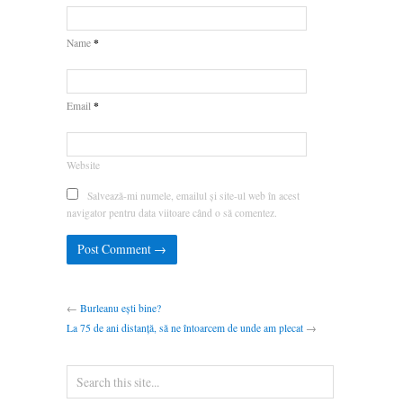
*
Name
*
Email
Website
Salvează-mi numele, emailul și site-ul web în acest
navigator pentru data viitoare când o să comentez.
←
Burleanu ești bine?
La 75 de ani distanță, să ne întoarcem de unde am plecat
→