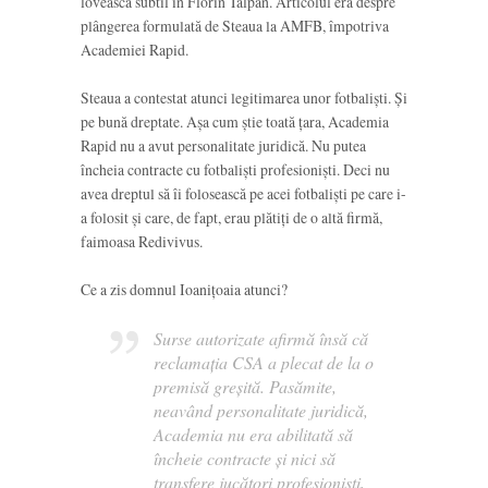
lovească subtil în Florin Talpan. Articolul era despre
plângerea formulată de Steaua la AMFB, împotriva
Academiei Rapid.
Steaua a contestat atunci legitimarea unor fotbaliști. Și
pe bună dreptate. Așa cum știe toată țara, Academia
Rapid nu a avut personalitate juridică. Nu putea
încheia contracte cu fotbaliști profesioniști. Deci nu
avea dreptul să îi folosească pe acei fotbaliști pe care i-
a folosit și care, de fapt, erau plătiți de o altă firmă,
faimoasa Redivivus.
Ce a zis domnul Ioanițoaia atunci?
Surse autorizate afirmă însă că
reclamația CSA a plecat de la o
premisă greșită. Pasămite,
neavând personalitate juridică,
Academia nu era abilitată să
încheie contracte și nici să
transfere jucători profesioniști,