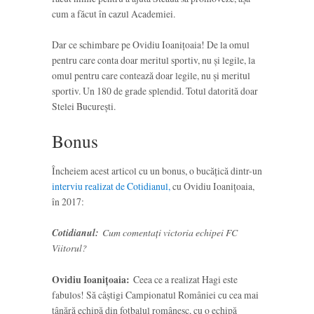
cum a făcut în cazul Academiei.
Dar ce schimbare pe Ovidiu Ioanițoaia! De la omul
pentru care conta doar meritul sportiv, nu și legile, la
omul pentru care contează doar legile, nu și meritul
sportiv. Un 180 de grade splendid. Totul datorită doar
Stelei București.
Bonus
Încheiem acest articol cu un bonus, o bucățică dintr-un
interviu realizat de Cotidianul,
cu Ovidiu Ioanițoaia,
în 2017:
Cotidianul:
Cum comentați victoria echipei FC
Viitorul?
Ovidiu Ioanițoaia:
Ceea ce a realizat Hagi este
fabulos! Să câștigi Campionatul României cu cea mai
tânără echipă din fotbalul românesc, cu o echipă