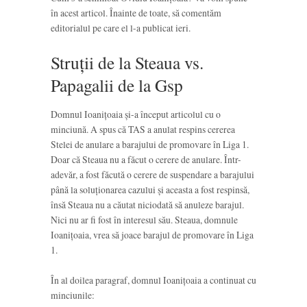
în acest articol. Înainte de toate, să comentăm
editorialul pe care el l-a publicat ieri.
Struții de la Steaua vs.
Papagalii de la Gsp
Domnul Ioanițoaia și-a început articolul cu o
minciună. A spus că TAS a anulat respins cererea
Stelei de anulare a barajului de promovare în Liga 1.
Doar că Steaua nu a făcut o cerere de anulare. Într-
adevăr, a fost făcută o cerere de suspendare a barajului
până la soluționarea cazului și aceasta a fost respinsă,
însă Steaua nu a căutat niciodată să anuleze barajul.
Nici nu ar fi fost în interesul său. Steaua, domnule
Ioanițoaia, vrea să joace barajul de promovare în Liga
1.
În al doilea paragraf, domnul Ioanițoaia a continuat cu
minciunile: