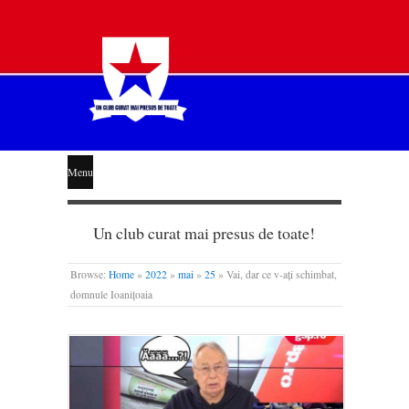
STEAUA
Menu
LIBERĂ
Un club curat mai presus de toate!
Browse:
Home
»
2022
»
mai
»
25
»
Vai, dar ce v-ați schimbat,
domnule Ioanițoaia