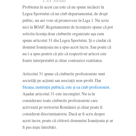
CSA Steaua
Problema în acest caz este că nu spune nicăieri în
Legea Sportului că un club departamental, de drept
public, nu are voie să promoveze în Liga 1. Nu scrie
nici în ROAF. Regulamentul de licențiere spune că pot
solicita licența doar cluburile organizate așa cum
spune articolul 31 din Legea Sportului. Și e ciudat că
domnul Ioanițoaia nu a spus acest lucru. Sau poate că
nu l-a spus pentru că știe că respectivul articol este
foarte interpretabil și chiar contrazice realitatea.
Articolul 31 spune că cluburile profesioniste sunt
societăți pe acțiuni sau asociații non-profit. Dar
Steaua, instituție publică, este și ea club profesionist
.
Așadar articolul 31 este incomplet. Nu ia în
considerare toate cluburile profesioniste care
activează pe teritoriul României și chiar poate fi
considerat discriminatoriu. Dacă ar fi scris despre
acest lucru, poate că cititorii domnului Ioanițoaia și-ar
fi pus niște întrebări.