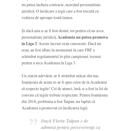
nu putea încheia contracte, neavând personalitate
juridică. O încălcare a legii care a fost trecută cu
vederea de aproape toată lumea.
Și dacă asta n-ar fi fost destul, tot pentru că nu avea
personalitate juridică,
Academia nu putea promova
în Liga 3
. Aceste lucruri erau cunoscute. Dacă nu
erau, au fost aflate în momentul în care FRF a
schimbat regulamentul în plin campionat, tocmai
pentru a urca Academia în Liga 3.
Un ziarist adevărat, ar fi strâmbat măcar din nas.
Ioanițoaia de acum le-ar fi spus celor de la Academia
să respecte legile! Cel de atunci, însă, n-a fost la fel de
convins că legile trebuie respectate. Pentru Ioanițoaia
din 2018, problema a fost Talpan, nu faptul că
Academia a promovat cu încălcarea legii.
Dacă Florin Talpan e de
admirat pentru perseverența cu