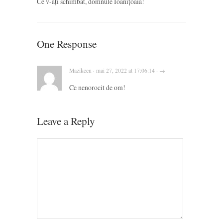
Ce v-ați schimbat, domnule Ioanițoaia!
One Response
Mazikeen · mai 27, 2022 at 17:06:14 · →
Ce nenorocit de om!
Leave a Reply