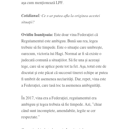
așa cum menționează LPF.
Cotidianul:
Ce s-ar putea afla la originea acestei
situații?
Ovidiu Ioanițoaia:
Este doar vina Federației că
Regulamentul este ambiguu. Bună sau rea, legea
trebuie să fie limpede. Este o situație care umbrește,
oarecum, victoria lui Hagi. Normal ar fi să existe o
judecată comună a situațiilor. Să fie una și aceeași
lege, care să se aplice peste tot la fel. Așa, totul este de
discutat și este păcat că succesul tinerei echipe ar putea
fi umbrit de asemenea neclarități. Dar, repet, vina este
a Federației, care lasă loc la asemenea ambiguități.
În 2017, vina era a Federației, regulamentul era
ambiguu și legea trebuia să fie limpede. Azi, ”chiar
când sunt incomplete, amendabile, legile se cer
respectate.”