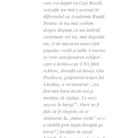
care s-a luptat cu Gigi Becali,
senzația nu mai e aceeași în
diferendul cu Academia Rapid.
Pentru că nu mai vorbim
despre disputa cu un individ,
carismatic ori nu, mai degrabă
nu, ci de atacarea unui club
popular, vechi și iubit. Concret,
se vrea sancționarea echipei
care a învins-o pe CSA fără
echivoc, dovadă că însuși Alin
Predescu, golgeterul trupei lui
Lăcătuș, a recunoscut: „Au
fost mai buni decât noi și
meritau să câștige. Le urez
succes la baraj!”. Oare ar fi
fair, ar fi elegant, să se
răstoarne la „masa verde” ce s-
a stabilit prin luptă dreaptă pe
teren?! Justițiar în cazul