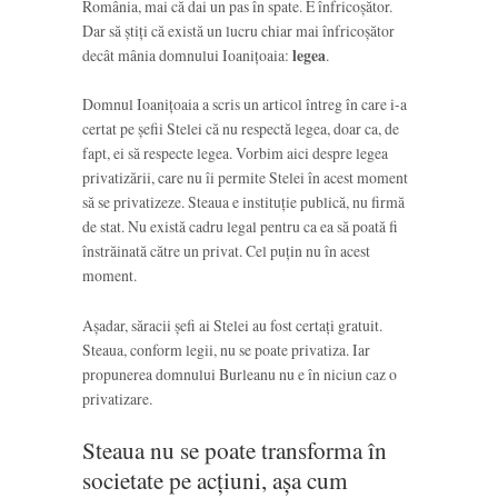
România, mai că dai un pas în spate. E înfricoșător.
Dar să știți că există un lucru chiar mai înfricoșător
decât mânia domnului Ioanițoaia:
legea
.
Domnul Ioanițoaia a scris un articol întreg în care i-a
certat pe șefii Stelei că nu respectă legea, doar ca, de
fapt, ei să respecte legea. Vorbim aici despre legea
privatizării, care nu îi permite Stelei în acest moment
să se privatizeze. Steaua e instituție publică, nu firmă
de stat. Nu există cadru legal pentru ca ea să poată fi
înstrăinată către un privat. Cel puțin nu în acest
moment.
Așadar, săracii șefi ai Stelei au fost certați gratuit.
Steaua, conform legii, nu se poate privatiza. Iar
propunerea domnului Burleanu nu e în niciun caz o
privatizare.
Steaua nu se poate transforma în
societate pe acțiuni, așa cum