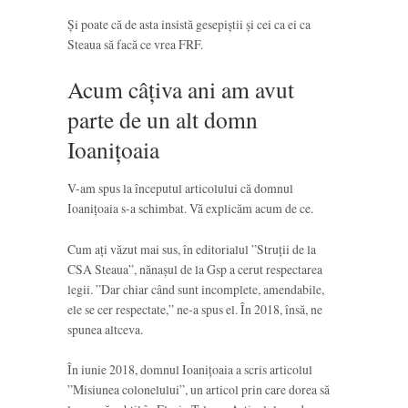
Și poate că de asta insistă gesepiștii și cei ca ei ca
Steaua să facă ce vrea FRF.
Acum câțiva ani am avut
parte de un alt domn
Ioanițoaia
V-am spus la începutul articolului că domnul
Ioanițoaia s-a schimbat. Vă explicăm acum de ce.
Cum ați văzut mai sus, în editorialul ”Struții de la
CSA Steaua”, nănașul de la Gsp a cerut respectarea
legii. ”Dar chiar când sunt incomplete, amendabile,
ele se cer respectate,” ne-a spus el. În 2018, însă, ne
spunea altceva.
În iunie 2018, domnul Ioanițoaia a scris articolul
”Misiunea colonelului”, un articol prin care dorea să