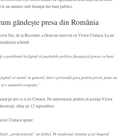
vă, un anumit club finanțat din bani publici.
 cum gândește presa din România
ictor Ilie, de la Recorder, a făcut un interviu cu Victor Ciutacu. La un
c următorul schimb:
ți o problemă în faptul că partidele politice finanțează presa cu bani
aptul că statul, în general, într-o perioadă grea pentru presă, pune un
e și o anumită ocupație.”
ează pe noi ce a zis Ciutacu. Ne interesează, pentru că același Victor
București, chiar pe 12 septembrie.
Victor Ciutacu spune:
hipă „profesionistă” de fotbal. Pe stadionul statului și pe bugetul