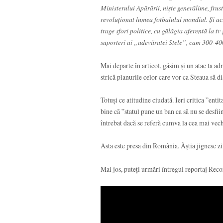
Ministerului Apărării, niște generălime, frust
revoluționat lumea fotbalului mondial. Și ac
trage sfori politice, cu gălăgia aferentă la tv
suporteri ai „adevăratei Stele”, cam 300-400
Mai departe în articol, găsim și un atac la adr
strică planurile celor care vor ca Steaua să di
Totuși ce atitudine ciudată. Ieri critica ”enti
bine că ”statul pune un ban ca să nu se desfiin
întrebat dacă se referă cumva la cea mai vec
Asta este presa din România. Ăștia jignesc zi
Mai jos, puteți urmări întregul reportaj Reco