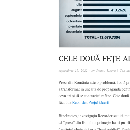
CELE DOUĂ FEȚE A
septembrie 15, 2022
· by
Steaua Libera | Cea ma
Presa din România este o problemă. Toată pre
a transformat în unealtă de propagandă pentru
ceva azi și să se contrazică mâine. Cele două f
făcut de
Recorder
,
Prețul tăcerii
.
Bineînțeles, investigația Recorder se uită mai 
că ”presa” din România primește
bani publi
Cuvântul cheie aici este ”bani publici”. Dacă tu