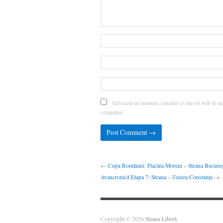
Salvează-mi numele, emailul și site-ul web în ac
comentez.
←
Cupa României: Flacăra Moreni – Steaua Bucureșt
Avancronică Etapa 7: Steaua – Unirea Constanța
→
Copyright © 2026
Steaua Liberă