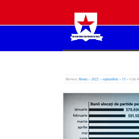
STEAUA LIBERĂ
Browse:
Home
»
2022
»
septembrie
»
15
»
Cele d