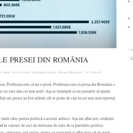
C
LE PRESEI DIN ROMÂNIA
Ca
i bună sursă pentru informații despre Steaua București
· in
Articole
sa. Problema este că nu e presă. Problema este că presa din România s-
 cei care dau cel mai mult. Așa se întâmplă ca un jurnalist să spună
ețe ale presei au fost arătate cât se poate de clar în cel mai nou reportaj
mult către partea politică a acestui subiect. Așa am aflat noi, cetățenii,
ci
în valoare de zeci de milioane de euro de la partidele politice.
, cititorule, ești stelist, atunci cu siguranță ai aflat deja cât de mult