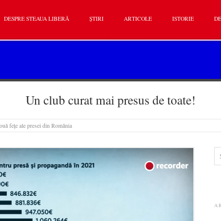
DESPRE STEAUA LIBERĂ
ȘTIRI
ARTICOLE
ISTORIE
DE
Un club curat mai presus de toate!
ouă fețe ale presei din România
A