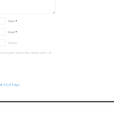
*
Name
*
Email
Website
est navigator pentru data viitoare când o să
i, 2-2 (3-5 d.p.)