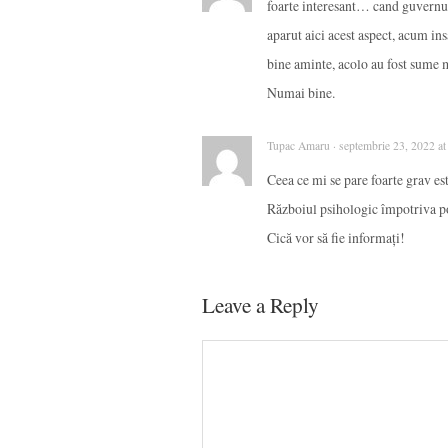
foarte interesant… cand guvernul
aparut aici acest aspect, acum ins
bine aminte, acolo au fost sume m
Numai bine.
Tupac Amaru · septembrie 23, 2022 at
Ceea ce mi se pare foarte grav est
Războiul psihologic împotriva pop
Cică vor să fie informați!
Leave a Reply