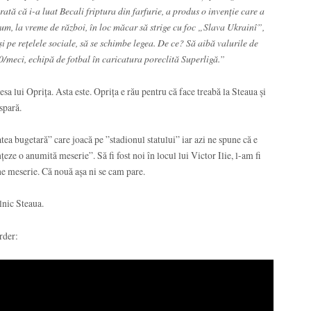
rată că i-a luat Becali friptura din farfurie, a produs o invenție care a
um, la vreme de război, în loc măcar să strige cu foc „Slava Ukrainî”,
 și pe rețelele sociale, să se schimbe legea. De ce? Să aibă valurile de
/meci, echipă de fotbal în caricatura poreclită Superligă.”
esa lui Oprița. Asta este. Oprița e rău pentru că face treabă la Steaua și
spară.
tatea bugetară” care joacă pe ”stadionul statului” iar azi ne spune că e
țeze o anumită meserie”. Să fi fost noi în locul lui Victor Ilie, l-am fi
he meserie. Că nouă așa ni se cam pare.
lnic Steaua.
rder: