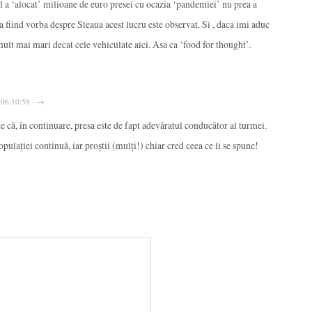
 a ‘alocat’ milioane de euro presei cu ocazia ‘pandemiei’ nu prea a
a fiind vorba despre Steaua acest lucru este observat. Si , daca imi aduc
ult mai mari decat cele vehiculate aici. Asa ca ‘food for thought’.
 06:10:58 · →
e că, în continuare, presa este de fapt adevăratul conducător al turmei.
ulației continuă, iar proștii (mulți!) chiar cred ceea ce li se spune!