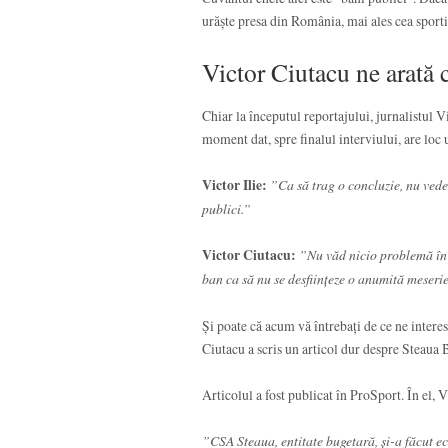
urăște presa din România, mai ales cea sporti
Victor Ciutacu ne arată
Chiar la începutul reportajului, jurnalistul V
moment dat, spre finalul interviului, are lo
Victor Ilie:
”Ca să trag o concluzie, nu vede
publici.”
Victor Ciutacu:
”Nu văd nicio problemă în f
ban ca să nu se desființeze o anumită meseri
Și poate că acum vă întrebați de ce ne interes
Ciutacu a scris un articol dur despre Steaua 
Articolul a fost publicat în ProSport. În el, 
”CSA Steaua, entitate bugetară, și-a făcut ec