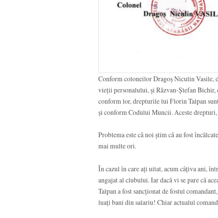
Conform coloneilor Dragoș Niculin Vasile, di
vieții personalului, și Răzvan-Ștefan Bichir,
conform lor, drepturile lui Florin Talpan sunt
și conform Codului Muncii. Aceste drepturi, n
Problema este că noi știm că au fost încălcate
mai multe ori.
În cazul în care ați uitat, acum câțiva ani, înt
angajat al clubului. Iar dacă vi se pare că a
Talpan a fost sancționat de fostul comandant, 
luați bani din salariu! Chiar actualul comanda