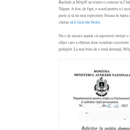
Bachide și MApN au trimis o comisie la Club
Talpan. A fost, de fapt, o scuză pentru a-l șic
parte și să nu mai reprezinte Steaua în lupta
căutau
să îi facă rău Stelei
.
Nu e de mirare așadar că suporterii steliști s
ofițer care a obținut doar rezultate excelente p
pedepsit. La mai bine de o lună distanță, MA