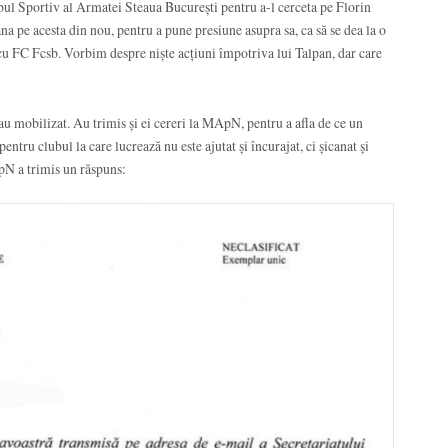
ul Sportiv al Armatei Steaua București pentru a-l cerceta pe Florin
ana pe acesta din nou, pentru a pune presiune asupra sa, ca să se dea la o
 cu FC Fcsb. Vorbim despre niște acțiuni împotriva lui Talpan, dar care
-au mobilizat. Au trimis și ei cereri la MApN, pentru a afla de ce un
entru clubul la care lucrează nu este ajutat și încurajat, ci șicanat și
pN a trimis un răspuns: