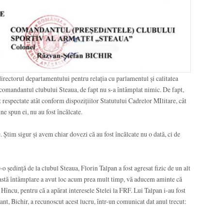
rectorul departamentului pentru relația cu parlamentul și calitatea
 comandantul clubului Steaua, de fapt nu s-a întâmplat nimic. De fapt,
 respectate atât conform dispozițiilor Statutului Cadrelor MIlitare, cât
e spun ei, nu au fost încălcate.
. Știm sigur și avem chiar dovezi că au fost încălcate nu o dată, ci de
r-o ședință de la clubul Steaua, Florin Talpan a fost agresat fizic de un alt
ceastă întâmplare a avut loc acum prea mult timp, vă aducem aminte că
Hîncu, pentru că a apărat interesele Stelei la FRF. Lui Talpan i-au fost
nt, Bichir, a recunoscut acest lucru, într-un comunicat dat anul trecut: