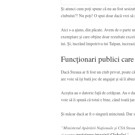
Și atunci cum poți spune că nu au fost sesizat
clubului?! Nu poți! O spui doar dacă vrei să m
Aici s-a ajuns, din păcate. Avem de o parte un
exemplare și care obține doar rezultate excel
lui. Și, lucrând împotriva lui Talpan, lucreaz
Funcționari publici care 
Dacă Steaua ar fi fost un club privat, poate 
are voie să își bată joc de angajat și să îl ab
Aceștia au o datorie față de cetățean. Au o da
voie să îi spună că totul e bine, când toată ța
Și măcar dacă ar fi o singură minciună. Dar 
”Ministerul Apărării Naționale și CSA Steaua
și pentru
protejarea imaginii Clubului
.”