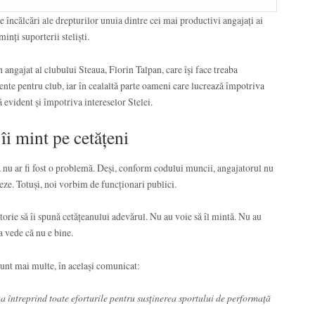
e încălcări ale drepturilor unuia dintre cei mai productivi angajați ai
inți suporterii steliști.
 angajat al clubului Steaua, Florin Talpan, care își face treaba
ente pentru club, iar în cealaltă parte oameni care lucrează împotriva
ă evident și împotriva intereselor Stelei.
îi mint pe cetățeni
că nu ar fi fost o problemă. Deși, conform codului muncii, angajatorul nu
uzeze. Totuși, noi vorbim de funcționari publici.
torie să îi spună cetățeanului adevărul. Nu au voie să îl mintă. Nu au
ra vede că nu e bine.
sunt mai multe, în același comunicat:
 întreprind toate eforturile pentru susținerea sportului de performață