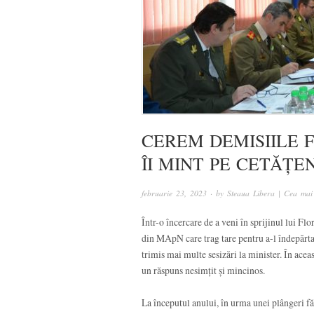
CEREM DEMISIILE 
ÎI MINT PE CETĂȚEN
februarie 23, 2023
· by
Steaua Libera | Cea mai
Într-o încercare de a veni în sprijinul lui Fl
din MApN care trag tare pentru a-l îndepărta 
trimis mai multe sesizări la minister. În acea
un răspuns nesimțit și mincinos.
La începutul anului, în urma unei plângeri f