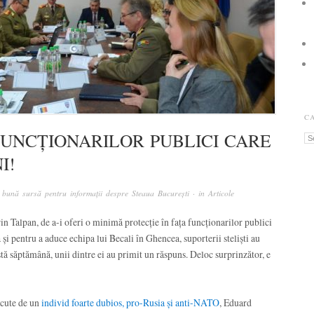
C
FUNCȚIONARILOR PUBLICI CARE
Ca
I!
 bună sursă pentru informații despre Steaua București
· in
Articole
orin Talpan, de a-i oferi o minimă protecție în fața funcționarilor publici
și pentru a aduce echipa lui Becali în Ghencea, suporterii steliști au
stă săptămână, unii dintre ei au primit un răspuns. Deloc surprinzător, e
ăcute de un
individ foarte dubios, pro-Rusia și anti-NATO
, Eduard