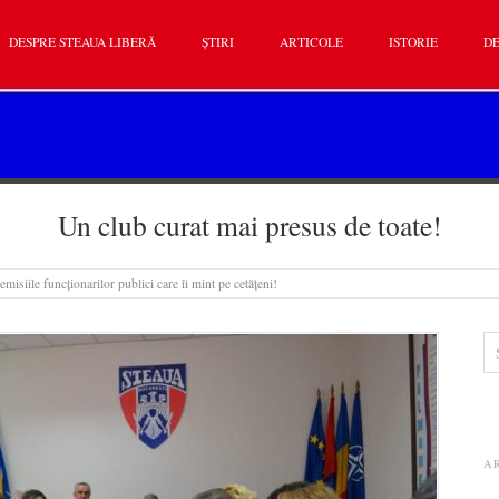
DESPRE STEAUA LIBERĂ
ȘTIRI
ARTICOLE
ISTORIE
DE
Un club curat mai presus de toate!
misiile funcționarilor publici care îi mint pe cetățeni!
A