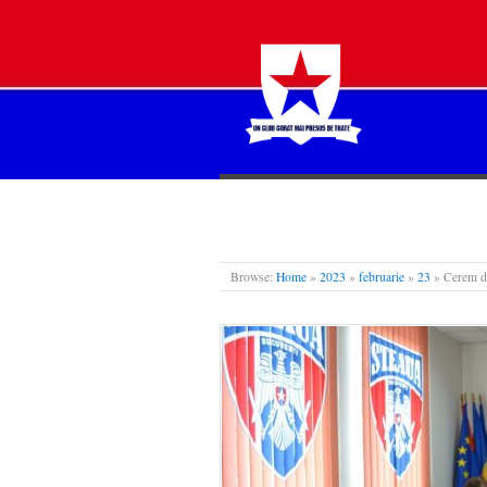
STEAUA LIBERĂ
Browse:
Home
»
2023
»
februarie
»
23
»
Cerem de