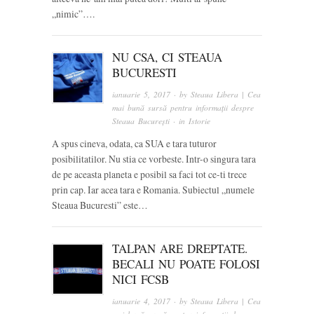
„nimic”….
NU CSA, CI STEAUA
BUCURESTI
ianuarie 5, 2017
· by
Steaua Libera | Cea
mai bună sursă pentru informații despre
Steaua București
· in
Istorie
A spus cineva, odata, ca SUA e tara tuturor
posibilitatilor. Nu stia ce vorbeste. Intr-o singura tara
de pe aceasta planeta e posibil sa faci tot ce-ti trece
prin cap. Iar acea tara e Romania. Subiectul „numele
Steaua Bucuresti” este…
TALPAN ARE DREPTATE.
BECALI NU POATE FOLOSI
NICI FCSB
ianuarie 4, 2017
· by
Steaua Libera | Cea