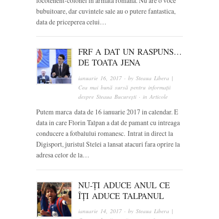
locotenent-colonel in armata romana. Nu are o voce
bubuitoare, dar cuvintele sale au o putere fantastica,
data de priceperea celui…
FRF A DAT UN RASPUNS…
DE TOATA JENA
ianuarie 16, 2017
· by
Steaua Libera |
Cea mai bună sursă pentru informații
despre Steaua București
· in
Articole
Putem marca data de 16 ianuarie 2017 in calendar. E
data in care Florin Talpan a dat de pamant cu intreaga
conducere a fotbalului romanesc. Intrat in direct la
Digisport, juristul Stelei a lansat atacuri fara oprire la
adresa celor de la…
NU-ȚI ADUCE ANUL CE
ÎȚI ADUCE TALPANUL
ianuarie 14, 2017
· by
Steaua Libera |