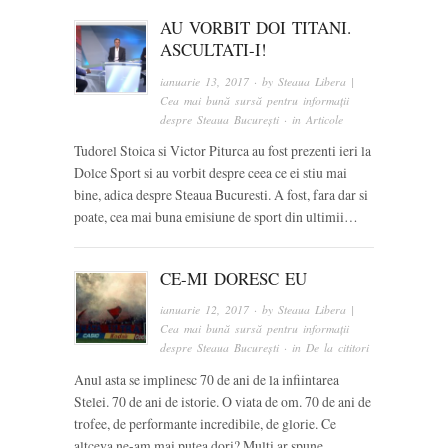
AU VORBIT DOI TITANI.
ASCULTATI-I!
ianuarie 13, 2017
· by
Steaua Libera |
Cea mai bună sursă pentru informații
despre Steaua București
· in
Articole
Tudorel Stoica si Victor Piturca au fost prezenti ieri la
Dolce Sport si au vorbit despre ceea ce ei stiu mai
bine, adica despre Steaua Bucuresti. A fost, fara dar si
poate, cea mai buna emisiune de sport din ultimii…
CE-MI DORESC EU
ianuarie 12, 2017
· by
Steaua Libera |
Cea mai bună sursă pentru informații
despre Steaua București
· in
De la cititori
Anul asta se implinesc 70 de ani de la infiintarea
Stelei. 70 de ani de istorie. O viata de om. 70 de ani de
trofee, de performante incredibile, de glorie. Ce
altceva ne-am mai putea dori? Multi ar spune