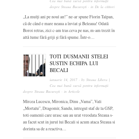
Cea mai bună sursă pentru informații
despre Steaua București
· in
De la cititori
„La mulți ani pe noul an!” ne-ar spune Florin Talpan,
că de când e mare neaua a înviat și Beleaua! Odată
Boroi retras, zici c-am tras ceva pe nas, m-am trezit în
altă lume fără griji și fără spume. Într-o…
TOTI DUSMANII STELEI
SUSTIN ECHIPA LUI
BECALI
ianuarie 14, 2017
· by
Steaua Libera |
Cea mai bună sursă pentru informații
despre Steaua București
· in
Articole
Mircea Lucescu, Mironica, Dinu „Vama”, Vali
„Mortalu”, Dragomir, Sandu, intregul staf de la GSP,
toti oamenii care urasc sau au urat vreodata Steaua s-
au facut scut in jurul lui Becali si acum ataca Steaua si
dorinta sa de a reactiva…