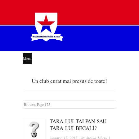
STEAUA
Menu
LIBERĂ
Un club curat mai presus de toate!
Browse:
Page 175
TARA LUI TALPAN SAU
TARA LUI BECALI?
ianuarie 17, 2017
· by
Steaua Libera |