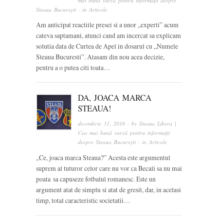
mai bună sursă pentru informații despre
Steaua București
· in
Articole
Am anticipat reactiile presei si a unor „experti” acum
cateva saptamani, atunci cand am incercat sa explicam
solutia data de Curtea de Apel in dosarul cu „Numele
Steaua Bucuresti”. Atasam din nou acea decizie,
pentru a o putea citi toata…
DA, JOACA MARCA
STEAUA!
decembrie 31, 2016
· by
Steaua Libera |
Cea mai bună sursă pentru informații
despre Steaua București
· in
Articole
„Ce, joaca marca Steaua?” Acesta este argumentul
suprem al tuturor celor care nu vor ca Becali sa nu mai
poata sa capuseze fotbalul romanesc. Este un
argument atat de simplu si atat de gresit, dar, in acelasi
timp, total caracteristic societatii…