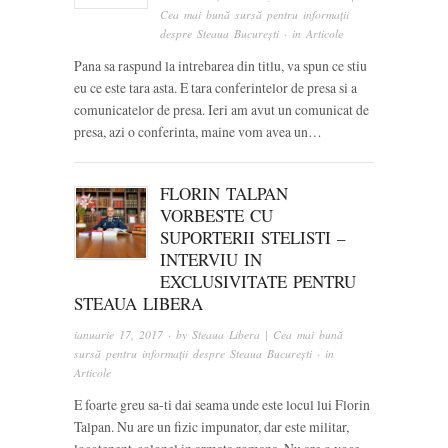
Cea mai bună sursă pentru informații
despre Steaua București
· in
Articole
Pana sa raspund la intrebarea din titlu, va spun ce stiu
eu ce este tara asta. E tara conferintelor de presa si a
comunicatelor de presa. Ieri am avut un comunicat de
presa, azi o conferinta, maine vom avea un…
FLORIN TALPAN
VORBESTE CU
SUPORTERII STELISTI –
INTERVIU IN
EXCLUSIVITATE PENTRU
STEAUA LIBERA
ianuarie 17, 2017
· by
Steaua Libera | Cea mai bună
sursă pentru informații despre Steaua București
· in
Articole
E foarte greu sa-ti dai seama unde este locul lui Florin
Talpan. Nu are un fizic impunator, dar este militar,