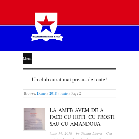
STEAUA
Menu
LIBERĂ
Un club curat mai presus de toate!
Browse:
Home
»
2018
»
iunie
»
Page 2
LA AMFB AVEM DE-A
FACE CU HOTI, CU PROSTI
SAU CU AMANDOUA
iunie 14, 2018
· by
Steaua Libera | Cea