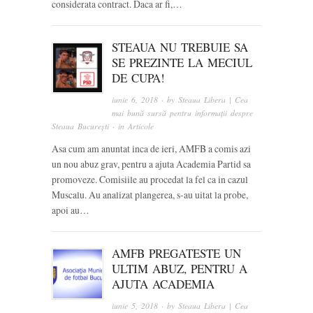
considerata contract. Daca ar fi,…
STEAUA NU TREBUIE SA
SE PREZINTE LA MECIUL
DE CUPA!
iunie 6, 2018
· by
Steaua Libera | Cea
mai bună sursă pentru informații despre
Steaua București
· in
Articole
Asa cum am anuntat inca de ieri, AMFB a comis azi
un nou abuz grav, pentru a ajuta Academia Partid sa
promoveze. Comisiile au procedat la fel ca in cazul
Muscalu. Au analizat plangerea, s-au uitat la probe,
apoi au…
AMFB PREGATESTE UN
ULTIM ABUZ, PENTRU A
AJUTA ACADEMIA
iunie 5, 2018
· by
Steaua Libera | Cea