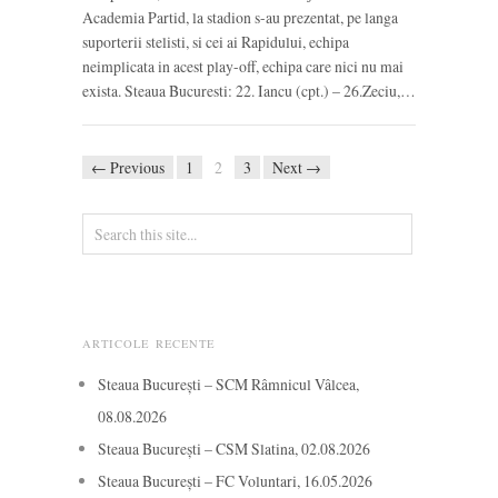
Academia Partid, la stadion s-au prezentat, pe langa
suporterii stelisti, si cei ai Rapidului, echipa
neimplicata in acest play-off, echipa care nici nu mai
exista. Steaua Bucuresti: 22. Iancu (cpt.) – 26.Zeciu,…
← Previous
1
2
3
Next →
ARTICOLE RECENTE
Steaua București – SCM Râmnicul Vâlcea,
08.08.2026
Steaua București – CSM Slatina, 02.08.2026
Steaua București – FC Voluntari, 16.05.2026