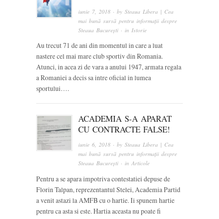
iunie 7, 2018
· by
Steaua Libera | Cea
mai bună sursă pentru informații despre
Steaua București
· in
Istorie
Au trecut 71 de ani din momentul in care a luat
nastere cel mai mare club sportiv din Romania.
Atunci, in acea zi de vara a anului 1947, armata regala
a Romaniei a decis sa intre oficial in lumea
sportului….
ACADEMIA S-A APARAT
CU CONTRACTE FALSE!
iunie 6, 2018
· by
Steaua Libera | Cea
mai bună sursă pentru informații despre
Steaua București
· in
Articole
Pentru a se apara impotriva contestatiei depuse de
Florin Talpan, reprezentantul Stelei, Academia Partid
a venit astazi la AMFB cu o hartie. Ii spunem hartie
pentru ca asta si este. Hartia aceasta nu poate fi