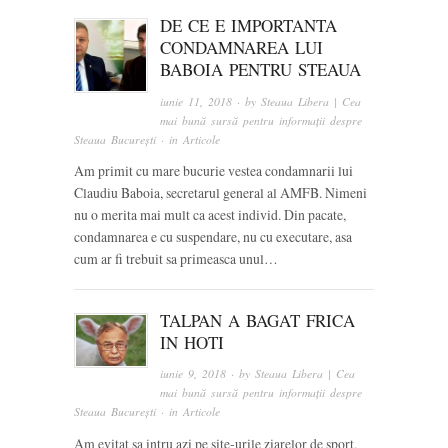
DE CE E IMPORTANTA
CONDAMNAREA LUI
BABOIA PENTRU STEAUA
iunie 11, 2018
· by
Steaua Libera | Cea
mai bună sursă pentru informații despre
Steaua București
· in
Articole
Am primit cu mare bucurie vestea condamnarii lui
Claudiu Baboia, secretarul general al AMFB. Nimeni
nu o merita mai mult ca acest individ. Din pacate,
condamnarea e cu suspendare, nu cu executare, asa
cum ar fi trebuit sa primeasca unul…
TALPAN A BAGAT FRICA
IN HOTI
iunie 9, 2018
· by
Steaua Libera | Cea
mai bună sursă pentru informații despre
Steaua București
· in
Articole
Am evitat sa intru azi pe site-urile ziarelor de sport,