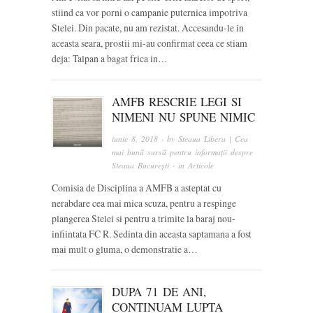
stiind ca vor porni o campanie puternica impotriva
Stelei. Din pacate, nu am rezistat. Accesandu-le in
aceasta seara, prostii mi-au confirmat ceea ce stiam
deja: Talpan a bagat frica in…
AMFB RESCRIE LEGI SI
NIMENI NU SPUNE NIMIC
iunie 8, 2018
· by
Steaua Libera | Cea
mai bună sursă pentru informații despre
Steaua București
· in
Articole
Comisia de Disciplina a AMFB a asteptat cu
nerabdare cea mai mica scuza, pentru a respinge
plangerea Stelei si pentru a trimite la baraj nou-
infiintata FC R. Sedinta din aceasta saptamana a fost
mai mult o gluma, o demonstratie a…
DUPA 71 DE ANI,
CONTINUAM LUPTA