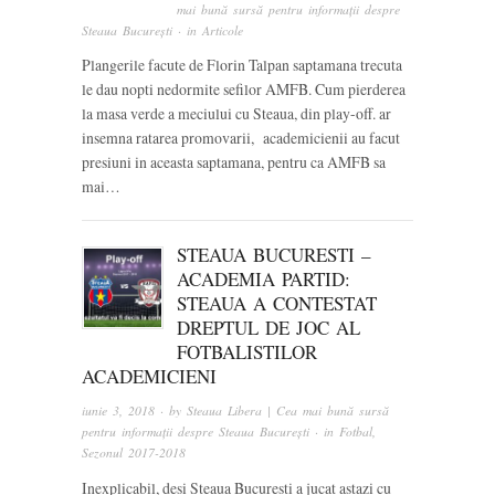
mai bună sursă pentru informații despre
Steaua București
· in
Articole
Plangerile facute de Florin Talpan saptamana trecuta
le dau nopti nedormite sefilor AMFB. Cum pierderea
la masa verde a meciului cu Steaua, din play-off. ar
insemna ratarea promovarii, academicienii au facut
presiuni in aceasta saptamana, pentru ca AMFB sa
mai…
STEAUA BUCURESTI –
ACADEMIA PARTID:
STEAUA A CONTESTAT
DREPTUL DE JOC AL
FOTBALISTILOR
ACADEMICIENI
iunie 3, 2018
· by
Steaua Libera | Cea mai bună sursă
pentru informații despre Steaua București
· in
Fotbal
,
Sezonul 2017-2018
Inexplicabil, desi Steaua Bucuresti a jucat astazi cu