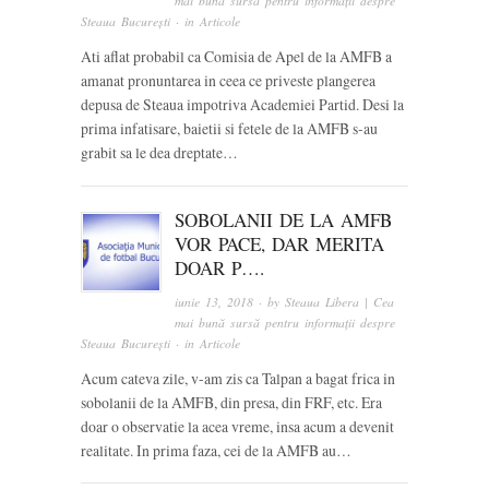
mai bună sursă pentru informații despre
Steaua București
· in
Articole
Ati aflat probabil ca Comisia de Apel de la AMFB a
amanat pronuntarea in ceea ce priveste plangerea
depusa de Steaua impotriva Academiei Partid. Desi la
prima infatisare, baietii si fetele de la AMFB s-au
grabit sa le dea dreptate…
SOBOLANII DE LA AMFB
VOR PACE, DAR MERITA
DOAR P….
iunie 13, 2018
· by
Steaua Libera | Cea
mai bună sursă pentru informații despre
Steaua București
· in
Articole
Acum cateva zile, v-am zis ca Talpan a bagat frica in
sobolanii de la AMFB, din presa, din FRF, etc. Era
doar o observatie la acea vreme, insa acum a devenit
realitate. In prima faza, cei de la AMFB au…