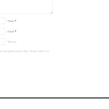
*
Name
*
Email
Website
est navigator pentru data viitoare când o să