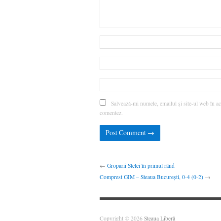
Salvează-mi numele, emailul și site-ul web în ac
comentez.
←
Groparii Stelei în primul rând
Comprest GIM – Steaua București, 0-4 (0-2)
→
Copyright © 2026
Steaua Liberă