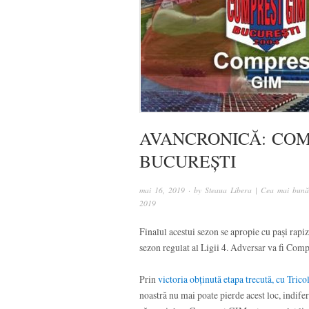
AVANCRONICĂ: COM
BUCUREȘTI
mai 16, 2019
· by
Steaua Libera | Cea mai bună 
2019
Finalul acestui sezon se apropie cu pași rapi
sezon regulat al Ligii 4. Adversar va fi Com
Prin
victoria obținută etapa trecută, cu Tric
noastră nu mai poate pierde acest loc, indife