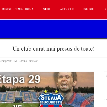
DESPRE STEAUA LIBERĂ
ȘTIRI
ARTICOLE
ISTORIE
DE
Un club curat mai presus de toate!
 Comprest GIM – Steaua București
A