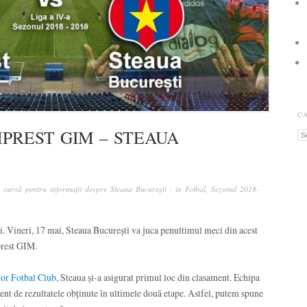
C
PREST GIM – STEAUA
Ca
sursă pentru informații despre Steaua București
· in
Fotbal
,
Sezonul 2018-
zi. Vineri, 17 mai, Steaua București va juca penultimul meci din acest
prest GIM.
olor Fotbal Club
, Steaua și-a asigurat primul loc din clasament. Echipa
rent de rezultatele obținute în ultimele două etape. Astfel, putem spune