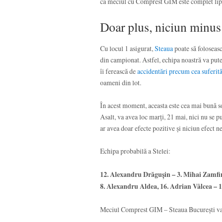
că meciul cu Comprest GIM este complet lips
Doar plus, niciun minus
Cu locul 1 asigurat,
Steaua
poate să foloseasc
din campionat. Astfel, echipa noastră va putea
îi ferească de
accidentări precum cea suferit
oameni din lot.
În acest moment, aceasta este cea mai bună so
Asalt, va avea loc marți, 21 mai, nici nu se p
ar avea doar efecte pozitive și niciun efect ne
Echipa probabilă a Stelei:
12. Alexandru Drăgușin – 3. Mihai Zamfir,
8. Alexandru Aldea, 16. Adrian Vâlcea – 1
Meciul Comprest GIM – Steaua București va a