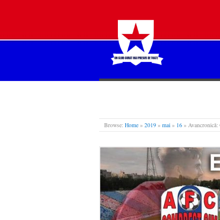
STEAUA LIBERĂ
Browse:
Home
»
2019
»
mai
»
16
»
Avancronică: