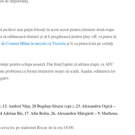
it de importanță.
ă jucători mai puțin folosiți în acest sezon pentru ultimele două etape
 să odihnească titularii și să îi pregătească pentru play-off, va putea să
ă de Cosmin Mihai în meciul cu Victoria
și îi va putea testa pe ceilalți
luție pentru echipa noastră. Dat fiind faptul că ultima etapă, cu AFC
une problema ca forma titularilor noștri să scadă. Așadar, odihnirea lor
gativ.
 13. Andrei Nițu, 20 Bogdan Sitaru (cpt.), 23. Alexandru Ogică –
4 Adrian Ilie, 17. Alin Robu, 26. Alexandru Mărgărit – 9. Matheus.
vea loc pe stadionul Rocar, de la ora 18:00.