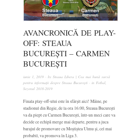
AVANCRONICĂ DE PLAY-
OFF: STEAUA
BUCUREȘTI – CARMEN
BUCUREȘTI
iunie 1, 2019
· by
Steaua Libera | Cea mai bună sursă
pentru informații despre Steaua București
· in
Fotbal
,
Sezonul 2018-2019
Finala play-off-ului este în sfârșit aici! Mâine, pe
stadionul din Regie, de la ora 16:00, Steaua București
va da piept cu Carmen București, într-un meci care va
decide ce echipă merge mai departe, pentru a juca
barajul de promovare cu Moștiștea Ulmu și, cel mai
probabil, va promova în Liga 3.