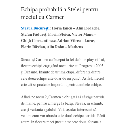
Echipa probabilă a Stelei pentru
meciul cu Carmen
Steaua București
: Horia Iancu – Alin Iordache,
Ștefan Pădureț, Florin Stoica, Victor Manu –
Ghiță Constantinesc, Adrian Vîlcea – Lucas,
Florin Răsdan, Alin Robu – Matheus
Steaua și Carmen au început la fel de bine play-off-ul,
fiecare echipă câștigând meciurile cu Progresul 2005
și Dinamo. Înainte de ultima etapă, diferența dintre
cele două echipe este doar de un punct. Astfel, meciul
este cât se poate de important pentru ambele echipe.
Aflată pe locul 2, Carmen e obligată să câștige partida
de mâine, pentru a merge la baraj. Steaua, în schimb,
are și varianta egalului. Va fi așadar interesant să
vedem cum vor aborda cele două echipe partida. Până
acum, în fiecare meci jucat între cele două, Steaua a