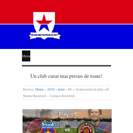
STEAUA
Menu
LIBERĂ
Un club curat mai presus de toate!
Browse:
Home
»
2019
»
iunie
»
01
»
Avancronică de play-off:
Steaua București – Carmen București