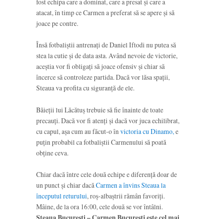
fost echipa care a dominat, care a presat și care a
atacat, în timp ce Carmen a preferat să se apere și să
joace pe contre.
Însă fotbaliștii antrenați de Daniel Iftodi nu putea să
stea la cutie și de data asta. Având nevoie de victorie,
aceștia vor fi obligați să joace ofensiv și chiar să
încerce să controleze partida. Dacă vor lăsa spații,
Steaua va profita cu siguranță de ele.
Băieții lui Lăcătuș trebuie să fie înainte de toate
precauți. Dacă vor fi atenți și dacă vor juca echilibrat,
cu capul, așa cum au făcut-o în
victoria cu Dinamo,
e
puțin probabil ca fotbaliștii Carmenului să poată
obține ceva.
Chiar dacă între cele două echipe e diferență doar de
un punct și chiar dacă
Carmen a învins Steaua la
începutul returului
, roș-albaștrii rămân favoriți.
Mâine, de la ora 16:00, cele două se vor întâlni.
Steaua București – Carmen București este cel mai