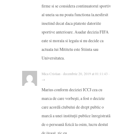
firme si se considera continuatorul sportiv
al uneia sa nu poata functiona la.nesfirsit
inselind decat daca plateste datoriile
sportive anterioare. Asadar decizia FIFA
eate si morala si legala si nu decide ca
actuala lui Mititelu este Stiinta sau
Universitatea.
Mica Cristian · decembrie 20, 2019 at 01:11:43 ·
→
Marius conform deciziei ICCJ cea cu
marca de care vorbești, a fost o decizie
care acordă clubului de drept public o
marcă a unei instituții publice înregistrată
de o persoană fizică la osim, lucru destul
de ilegal, zic eu.