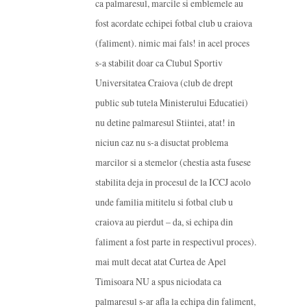
ca palmaresul, marcile si emblemele au
fost acordate echipei fotbal club u craiova
(faliment). nimic mai fals! in acel proces
s-a stabilit doar ca Clubul Sportiv
Universitatea Craiova (club de drept
public sub tutela Ministerului Educatiei)
nu detine palmaresul Stiintei, atat! in
niciun caz nu s-a disuctat problema
marcilor si a stemelor (chestia asta fusese
stabilita deja in procesul de la ICCJ acolo
unde familia mititelu si fotbal club u
craiova au pierdut – da, si echipa din
faliment a fost parte in respectivul proces).
mai mult decat atat Curtea de Apel
Timisoara NU a spus niciodata ca
palmaresul s-ar afla la echipa din faliment,