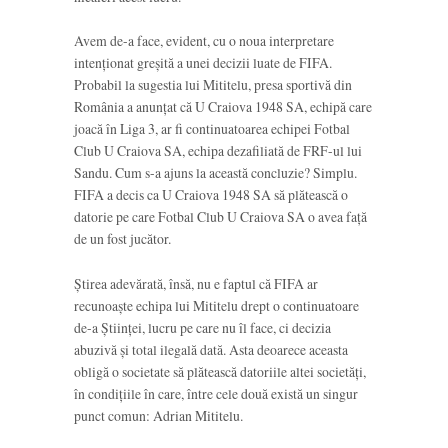
Avem de-a face, evident, cu o noua interpretare
intenționat greșită a unei decizii luate de FIFA.
Probabil la sugestia lui Mititelu, presa sportivă din
România a anunțat că U Craiova 1948 SA, echipă care
joacă în Liga 3, ar fi continuatoarea echipei Fotbal
Club U Craiova SA, echipa dezafiliată de FRF-ul lui
Sandu. Cum s-a ajuns la această concluzie? Simplu.
FIFA a decis ca U Craiova 1948 SA să plătească o
datorie pe care Fotbal Club U Craiova SA o avea față
de un fost jucător.
Știrea adevărată, însă, nu e faptul că FIFA ar
recunoaște echipa lui Mititelu drept o continuatoare
de-a Științei, lucru pe care nu îl face, ci decizia
abuzivă și total ilegală dată. Asta deoarece aceasta
obligă o societate să plătească datoriile altei societăți,
în condițiile în care, între cele două există un singur
punct comun: Adrian Mititelu.