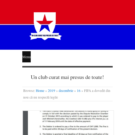
STEAUA
Menu
LIBERĂ
Un club curat mai presus de toate!
Browse:
Home
»
2019
»
decembrie
»
16
»
FIFA a dovedit din
nou că nu respectă legile