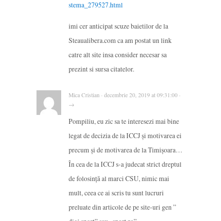
stema_279527.html
imi cer anticipat scuze baietilor de la
Steaualibera.com ca am postat un link
catre alt site insa consider necesar sa
prezint si sursa citatelor.
Mica Cristian · decembrie 20, 2019 at 09:31:00 ·
→
Pompiliu, eu zic sa te interesezi mai bine
legat de decizia de la ICCJ și motivarea ei
precum și de motivarea de la Timișoara…
În cea de la ICCJ s-a judecat strict dreptul
de folosință al marci CSU, nimic mai
mult, ceea ce ai scris tu sunt lucruri
preluate din articole de pe site-uri gen ”