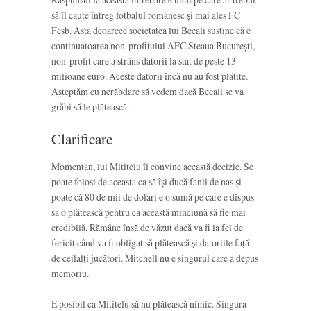
să îl caute întreg fotbalul românesc și mai ales FC
Fcsb. Asta deoarece societatea lui Becali susține că e
continuatoarea non-profitului AFC Steaua București,
non-profit care a strâns datorii la stat de peste 13
milioane euro. Aceste datorii încă nu au fost plătite.
Așteptăm cu nerăbdare să vedem dacă Becali se va
grăbi să le plătească.
Clarificare
Momentan, lui Mititelu îi convine această decizie. Se
poate folosi de aceasta ca să își ducă fanii de nas și
poate că 80 de mii de dolari e o sumă pe care e dispus
să o plătească pentru ca această minciună să fie mai
credibilă. Rămâne însă de văzut dacă va fi la fel de
fericit când va fi obligat să plătească și datoriile față
de ceilalți jucători. Mitchell nu e singurul care a depus
memoriu.
E posibil ca Mititelu să nu plătească nimic. Singura