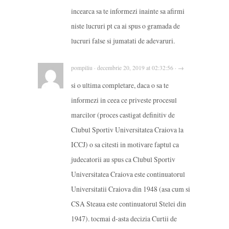
incearca sa te informezi inainte sa afirmi
niste lucruri pt ca ai spus o gramada de
lucruri false si jumatati de adevaruri.
pompiliu · decembrie 20, 2019 at 02:32:56 · →
si o ultima completare, daca o sa te
informezi in ceea ce priveste procesul
marcilor (proces castigat definitiv de
Clubul Sportiv Universitatea Craiova la
ICCJ) o sa citesti in motivare faptul ca
judecatorii au spus ca Clubul Sportiv
Universitatea Craiova este continuatorul
Universitatii Craiova din 1948 (asa cum si
CSA Steaua este continuatorul Stelei din
1947). tocmai d-asta decizia Curtii de