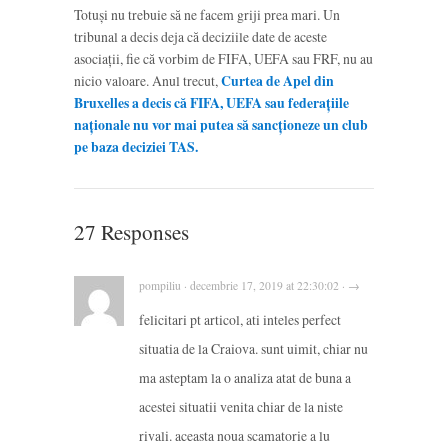
Totuși nu trebuie să ne facem griji prea mari. Un
tribunal a decis deja că deciziile date de aceste
asociații, fie că vorbim de FIFA, UEFA sau FRF, nu au
nicio valoare. Anul trecut,
Curtea de Apel din
Bruxelles a decis că
FIFA, UEFA sau federațiile
naționale nu vor mai putea să sancționeze un club
pe baza deciziei TAS.
27 Responses
pompiliu · decembrie 17, 2019 at 22:30:02 · →
felicitari pt articol, ati inteles perfect
situatia de la Craiova. sunt uimit, chiar nu
ma asteptam la o analiza atat de buna a
acestei situatii venita chiar de la niste
rivali. aceasta noua scamatorie a lu