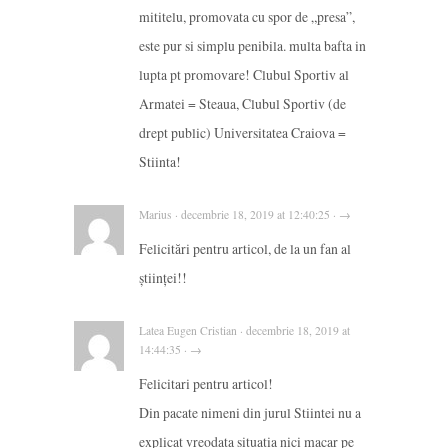
mititelu, promovata cu spor de „presa”,
este pur si simplu penibila. multa bafta in
lupta pt promovare! Clubul Sportiv al
Armatei = Steaua, Clubul Sportiv (de
drept public) Universitatea Craiova =
Stiinta!
Marius · decembrie 18, 2019 at 12:40:25 · →
Felicitări pentru articol, de la un fan al
științei!!
Latea Eugen Cristian · decembrie 18, 2019 at
14:44:35 · →
Felicitari pentru articol!
Din pacate nimeni din jurul Stiintei nu a
explicat vreodata situatia nici macar pe