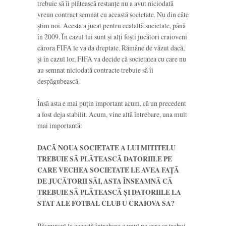
trebuie să îi plătească restanțe nu a avut niciodată
vreun contract semnat cu această societate. Nu din câte
știm noi. Acesta a jucat pentru cealaltă societate, până
în 2009. În cazul lui sunt și alți foști jucători craioveni
cărora FIFA le va da dreptate. Rămâne de văzut dacă,
și în cazul lor, FIFA va decide că societatea cu care nu
au semnat niciodată contracte trebuie să îi
despăgubească.
Însă asta e mai puțin important acum, că un precedent
a fost deja stabilit. Acum, vine altă întrebare, una mult
mai importantă:
DACĂ NOUA SOCIETATE A LUI MITITELU
TREBUIE SĂ PLĂTEASCĂ DATORIILE PE
CARE VECHEA SOCIETATE LE AVEA FAȚĂ
DE JUCĂTORII SĂI, ASTA ÎNSEAMNĂ CĂ
TREBUIE SĂ PLĂTEASCĂ ȘI DATORIILE LA
STAT ALE FOTBAL CLUB U CRAIOVA SA?
Răspunsul la această întrebare e unul pe care ar trebui