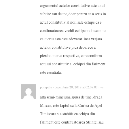
argumentul actelor constitutive este unul
subtire rau de tot, doar pentru ca a scris in
actul constitutiv al noii sale echipe ca e
continuatoarea vechii echipe nu inseamna
ca lucrul asta este adevarat. insa vrajala
actelor constitutive pica deoarece a
pierdut marca respectiva, care conform
actului constitutiv al echipei din faliment
este esentiala.
pompiliu · decembrie 20, 2019 at 02:08:07 · →
alta semi-minciuna spusa de tine, draga
Mircea, este faptul ca la Curtea de Apel
Timisoara s-a stabilit ca echipa din
faliment este continuatoarea Stiintei sau