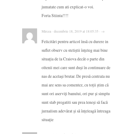
jumatate cum ati explicat-o voi.
Forta Stiinta!!!!
Mircea · decembrie 18, 2019 at 18:05:35 · →
Felicitări pentru articol însă cu durere in
suflet observ cu steliștii înțeleg mai bine
situația de la Craiova decât o parte din
oltenii mei care sunt duși în continuare de
nas de același brutar. De presă centrala nu
mai are sens sa comentez, cu toții știm că
sunt ori aserviți banului, ori pur și simplu
sunt slab pregatiti sau prea leneși să facă
jurnalism adevărat și să înțeleagă întreaga
situație