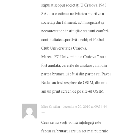
stipulat scopul societăți U Craiova 1948
SA de a continua activitatea sportiva a
societăți din faliment, act înregistrat și
necontestat de instituțiile statului conferă
continuitatea sportivă a echipei Fotbal
Club Universitatea Craiova.
Marca „FC Universitatea Craiova ” nu a
fost anulată, cererile de anulare , atât din
partea brutarului cât și din partea lui Pavel
Badea au fost respinse de OSIM, din nou
am un print screen de pe site-ul OSIM
Mica Cristian · decembrie 20, 2019 at 09:34:44 ·
→
Ceea ce nu vreți voi să înțelegeți este
faptul că brutarul are un act mai puternic