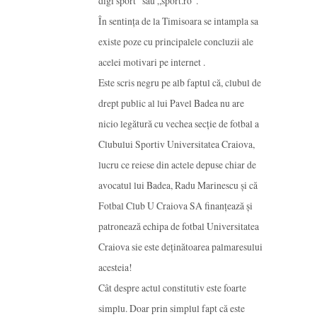
digi sport” sau „sport.ro”.
În sentința de la Timisoara se intampla sa
existe poze cu principalele concluzii ale
acelei motivari pe internet .
Este scris negru pe alb faptul că, clubul de
drept public al lui Pavel Badea nu are
nicio legătură cu vechea secție de fotbal a
Clubului Sportiv Universitatea Craiova,
lucru ce reiese din actele depuse chiar de
avocatul lui Badea, Radu Marinescu și că
Fotbal Club U Craiova SA finanțează și
patronează echipa de fotbal Universitatea
Craiova sie este deținătoarea palmaresului
acesteia!
Cât despre actul constitutiv este foarte
simplu. Doar prin simplul fapt că este