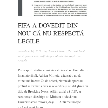
FIFA A DOVEDIT DIN
NOU CĂ NU RESPECTĂ
LEGILE
decembrie 16, 2019
· by
Steaua Libera | Cea mai bună
sursă pentru informații despre Steaua București
· in
Articole
Presa sportivă din România este în extaz. Unul dintre
finanțatorii săi, Adrian Mititelu, a lansat o nouă
minciună în eter. Ca de obicei, ziarele de sport au
preluat informația fără să o verifice și au dat știrea cu
titlu de Breaking News. Aflăm astfel că FIFA ar
recunoaște că echipa lui Mititelu e adevărata
Universitatea Craiova, deși FIFA nu recunoaște
nicăieri acest lucru.