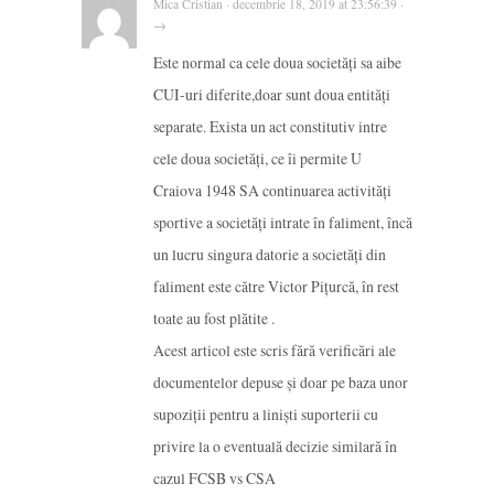
Mica Cristian · decembrie 18, 2019 at 23:56:39 ·
→
Este normal ca cele doua societăți sa aibe
CUI-uri diferite,doar sunt doua entități
separate. Exista un act constitutiv intre
cele doua societăți, ce îi permite U
Craiova 1948 SA continuarea activități
sportive a societăți intrate în faliment, încă
un lucru singura datorie a societăți din
faliment este către Victor Pițurcă, în rest
toate au fost plătite .
Acest articol este scris fără verificări ale
documentelor depuse și doar pe baza unor
supoziții pentru a liniști suporterii cu
privire la o eventuală decizie similară în
cazul FCSB vs CSA