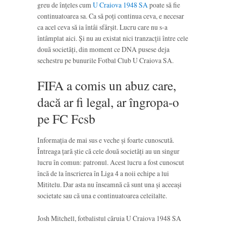
greu de înțeles cum
U Craiova 1948 SA
poate să fie
continuatoarea sa. Ca să poți continua ceva, e necesar
ca acel ceva să ia întâi sfârșit. Lucru care nu s-a
întâmplat aici. Și nu au existat nici tranzacții între cele
două societăți, din moment ce DNA pusese deja
sechestru pe bunurile Fotbal Club U Craiova SA.
FIFA a comis un abuz care,
dacă ar fi legal, ar îngropa-o
pe FC Fcsb
Informația de mai sus e veche și foarte cunoscută.
Întreaga țară știe că cele două societăți au un singur
lucru în comun: patronul. Acest lucru a fost cunoscut
încă de la înscrierea în Liga 4 a noii echipe a lui
Mititelu. Dar asta nu înseamnă că sunt una și aceeași
societate sau că una e continuatoarea celeilalte.
Josh Mitchell, fotbalistul căruia U Craiova 1948 SA