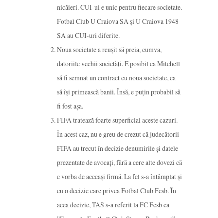
nicăieri. CUI-ul e unic pentru fiecare societate.
Fotbal Club U Craiova SA și U Craiova 1948
SA au CUI-uri diferite.
Noua societate a reușit să preia, cumva,
datoriile vechii societăți. E posibil ca Mitchell
să fi semnat un contract cu noua societate, ca
să își primească banii. Însă, e puțin probabil să
fi fost așa.
FIFA tratează foarte superficial aceste cazuri.
În acest caz, nu e greu de crezut că judecătorii
FIFA au trecut în decizie denumirile și datele
prezentate de avocați, fără a cere alte dovezi că
e vorba de aceeași firmă. La fel s-a întâmplat și
cu o decizie care privea Fotbal Club Fcsb. În
acea decizie, TAS s-a referit la FC Fcsb ca