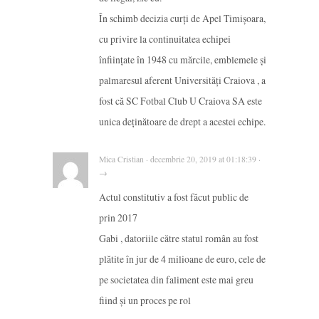
În schimb decizia curți de Apel Timișoara,
cu privire la continuitatea echipei
înființate în 1948 cu mărcile, emblemele și
palmaresul aferent Universități Craiova , a
fost că SC Fotbal Club U Craiova SA este
unica deținătoare de drept a acestei echipe.
Mica Cristian · decembrie 20, 2019 at 01:18:39 ·
→
Actul constitutiv a fost făcut public de
prin 2017
Gabi , datoriile către statul român au fost
plătite în jur de 4 milioane de euro, cele de
pe societatea din faliment este mai greu
fiind și un proces pe rol