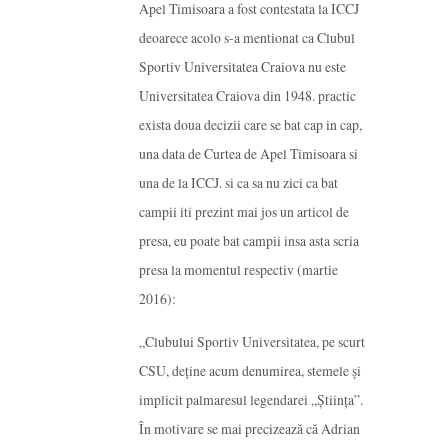
Apel Timisoara a fost contestata la ICCJ
deoarece acolo s-a mentionat ca Clubul
Sportiv Universitatea Craiova nu este
Universitatea Craiova din 1948. practic
exista doua decizii care se bat cap in cap,
una data de Curtea de Apel Timisoara si
una de la ICCJ. si ca sa nu zici ca bat
campii iti prezint mai jos un articol de
presa, eu poate bat campii insa asta scria
presa la momentul respectiv (martie
2016):
„Clubului Sportiv Universitatea, pe scurt
CSU, deţine acum denumirea, stemele şi
implicit palmaresul legendarei „Ştiinţa”.
În motivare se mai precizează că Adrian