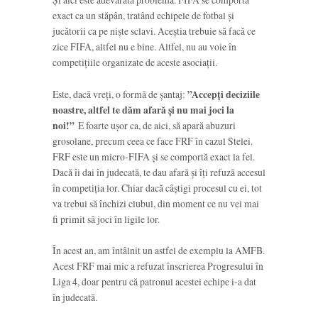
exact ca un stăpân, tratând echipele de fotbal și
jucătorii ca pe niște sclavi. Aceștia trebuie să facă ce
zice FIFA, altfel nu e bine. Altfel, nu au voie în
competițiile organizate de aceste asociații.
Este, dacă vreți, o formă de șantaj:
”Accepți deciziile
noastre, altfel te dăm afară și nu mai joci la
noi!”
E foarte ușor ca, de aici, să apară abuzuri
grosolane, precum ceea ce face FRF în cazul Stelei.
FRF este un micro-FIFA și se comportă exact la fel.
Dacă îi dai în judecată, te dau afară și îți refuză accesul
în competiția lor. Chiar dacă câștigi procesul cu ei, tot
va trebui să închizi clubul, din moment ce nu vei mai
fi primit să joci în ligile lor.
În acest an, am întâlnit un astfel de exemplu la AMFB.
Acest FRF mai mic a refuzat înscrierea Progresului în
Liga 4, doar pentru că patronul acestei echipe i-a dat
în judecată.