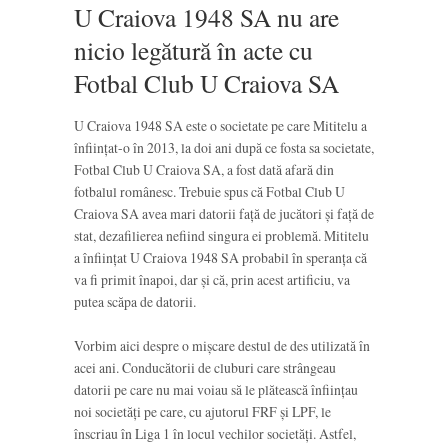
U Craiova 1948 SA nu are
nicio legătură în acte cu
Fotbal Club U Craiova SA
U Craiova 1948 SA este o societate pe care Mititelu a
înființat-o în 2013, la doi ani după ce fosta sa societate,
Fotbal Club U Craiova SA, a fost dată afară din
fotbalul românesc. Trebuie spus că Fotbal Club U
Craiova SA avea mari datorii față de jucători și față de
stat, dezafilierea nefiind singura ei problemă. Mititelu
a înființat U Craiova 1948 SA probabil în speranța că
va fi primit înapoi, dar și că, prin acest artificiu, va
putea scăpa de datorii.
Vorbim aici despre o mișcare destul de des utilizată în
acei ani. Conducătorii de cluburi care strângeau
datorii pe care nu mai voiau să le plătească înființau
noi societăți pe care, cu ajutorul FRF și LPF, le
înscriau în Liga 1 în locul vechilor societăți. Astfel,