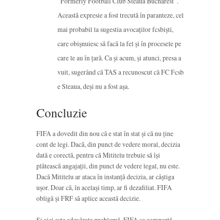
”Formerly Football Club Steaua Bucharest”.
Această expresie a fost trecută în paranteze, cel
mai probabil la sugestia avocaților fcsbiști,
care obișnuiesc să facă la fel și în procesele pe
care le au în țară. Ca și acum, și atunci, presa a
vuit, sugerând că TAS a recunoscut că FC Fcsb
e Steaua, deși nu a fost așa.
Concluzie
FIFA a dovedit din nou că e stat în stat și că nu ține
cont de legi. Dacă, din punct de vedere moral, decizia
dată e corectă, pentru că Mititelu trebuie să își
plătească angajații, din punct de vedere legal, nu este.
Dacă Mititelu ar ataca în instanță decizia, ar câștiga
ușor. Doar că, în același timp, ar fi dezafiliat. FIFA
obligă și FRF să aplice această decizie.
Și aici este adevărata problemă. FIFA se comportă