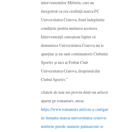
intervenienţilor Mititelu, care au
înregistrat cu rea credinţă marca FC
Universitatea Craiova, fiind îndeplinite
condiţiile pentru anularea acestora.
Intervenienţii cunoşteau faptul că
denumirea Universitatea Craiova nu le
aparţine şi nu sunt continuatorii Clubului
Sportiv şi nici ai Fotbal Club
Universitatea Craiova, desprinsă din
Clubul Sportiv.”
citatele de mai sus provin dintr-un articol
aparut pe romaniatv, sursa:
https://www.romaniatv.net/csu-a-castigat-
in-instanta-marca-universitatea-craiova-
mititelu-pierde-numele-palmaresul-si-