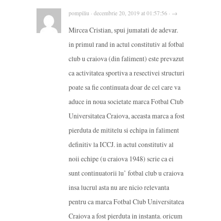
pompiliu · decembrie 20, 2019 at 01:57:56 · →
Mircea Cristian, spui jumatati de adevar.
in primul rand in actul constitutiv al fotbal
club u craiova (din faliment) este prevazut
ca activitatea sportiva a resectivei structuri
poate sa fie continuata doar de cel care va
aduce in noua societate marca Fotbal Club
Universitatea Craiova, aceasta marca a fost
pierduta de mititelu si echipa in faliment
definitiv la ICCJ. in actul constitutiv al
noii echipe (u craiova 1948) scrie ca ei
sunt continuatorii lu’ fotbal club u craiova
insa lucrul asta nu are nicio relevanta
pentru ca marca Fotbal Club Universitatea
Craiova a fost pierduta in instanta. oricum