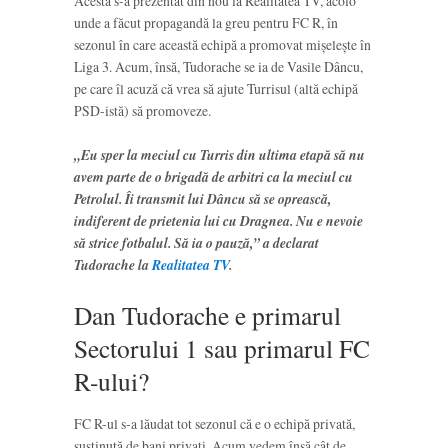
Acesta s-a prezentat din nou la Realitatea TV, acolo
unde a făcut propagandă la greu pentru FC R, în
sezonul în care această echipă a promovat mișelește în
Liga 3. Acum, însă, Tudorache se ia de Vasile Dâncu,
pe care îl acuză că vrea să ajute Turrisul (altă echipă
PSD-istă) să promoveze.
„Eu sper la meciul cu Turris din ultima etapă să nu
avem parte de o brigadă de arbitri ca la meciul cu
Petrolul. Îi transmit lui Dâncu să se oprească,
indiferent de prietenia lui cu Dragnea. Nu e nevoie
să strice fotbalul. Să ia o pauză,” a declarat
Tudorache la
Realitatea TV
.
Dan Tudorache e primarul
Sectorului 1 sau primarul FC
R-ului?
FC R-ul s-a lăudat tot sezonul că e o echipă privată,
susținută de bani privați. Acum vedem însă cât de