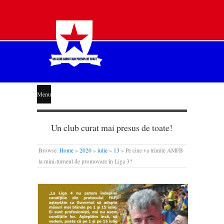
STEAUA
Menu
LIBERĂ
Un club curat mai presus de toate!
Browse:
Home
»
2020
»
iulie
»
13
»
Pe cine va trimite AMFB
la mini-turneul de promovare în Liga 3?