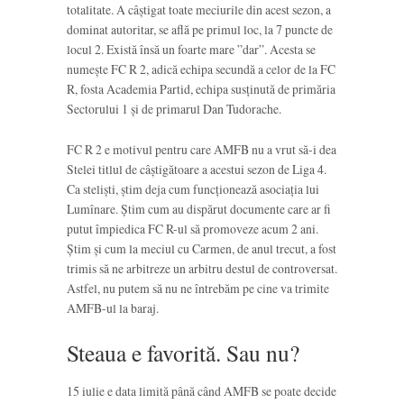
totalitate. A câștigat toate meciurile din acest sezon, a
dominat autoritar, se află pe primul loc, la 7 puncte de
locul 2. Există însă un foarte mare ”dar”. Acesta se
numește FC R 2, adică echipa secundă a celor de la FC
R, fosta Academia Partid, echipa susținută de primăria
Sectorului 1 și de primarul Dan Tudorache.
FC R 2 e motivul pentru care AMFB nu a vrut să-i dea
Stelei titlul de câștigătoare a acestui sezon de Liga 4.
Ca steliști, știm deja cum funcționează asociația lui
Lumînare. Știm cum au dispărut documente care ar fi
putut împiedica FC R-ul să promoveze acum 2 ani.
Știm și cum la meciul cu Carmen, de anul trecut, a fost
trimis să ne arbitreze un arbitru destul de controversat.
Astfel, nu putem să nu ne întrebăm pe cine va trimite
AMFB-ul la baraj.
Steaua e favorită. Sau nu?
15 iulie e data limită până când AMFB se poate decide