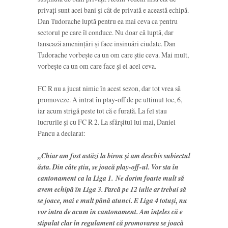
privați sunt acei bani și cât de privată e această echipă.
Dan Tudorache luptă pentru ea mai ceva ca pentru
sectorul pe care îl conduce. Nu doar că luptă, dar
lansează amenințări și face insinuări ciudate. Dan
Tudorache vorbește ca un om care știe ceva. Mai mult,
vorbește ca un om care face și el acel ceva.
FC R nu a jucat nimic în acest sezon, dar tot vrea să
promoveze. A intrat în play-off de pe ultimul loc, 6,
iar acum strigă peste tot că e furată. La fel stau
lucrurile și cu FC R 2. La sfârșitul lui mai, Daniel
Pancu a declarat:
„Chiar am fost astăzi la birou și am deschis subiectul
ăsta. Din câte știu, se joacă play-off-ul. Vor sta în
cantonament ca la Liga 1. Ne dorim foarte mult să
avem echipă în Liga 3. Parcă pe 12 iulie ar trebui să
se joace, mai e mult până atunci. E Liga 4 totuși, nu
vor intra de acum în cantonament. Am înțeles că e
stipulat clar în regulament că promovarea se joacă