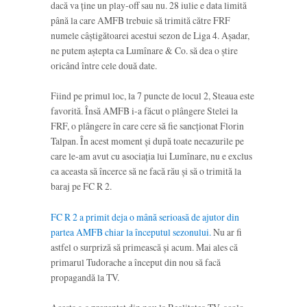
dacă va ține un play-off sau nu. 28 iulie e data limită
până la care AMFB trebuie să trimită către FRF
numele câștigătoarei acestui sezon de Liga 4. Așadar,
ne putem aștepta ca Lumînare & Co. să dea o știre
oricând între cele două date.
Fiind pe primul loc, la 7 puncte de locul 2, Steaua este
favorită. Însă AMFB i-a făcut o plângere Stelei la
FRF, o plângere în care cere să fie sancționat Florin
Talpan. În acest moment și după toate necazurile pe
care le-am avut cu asociația lui Lumînare, nu e exclus
ca aceasta să încerce să ne facă rău și să o trimită la
baraj pe FC R 2.
FC R 2 a primit deja o mână serioasă de ajutor din
partea AMFB chiar la începutul sezonului.
Nu ar fi
astfel o surpriză să primească și acum. Mai ales că
primarul Tudorache a început din nou să facă
propagandă la TV.