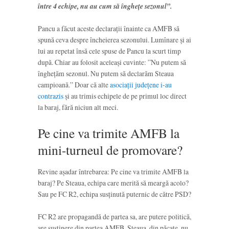
între 4 echipe, nu au cum să înghețe sezonul”.
Pancu a făcut aceste declarații înainte ca AMFB să
spună ceva despre încheierea sezonului. Lumînare și ai
lui au repetat însă cele spuse de Pancu la scurt timp
după. Chiar au folosit aceleași cuvinte: ”Nu putem să
înghețăm sezonul. Nu putem să declarăm Steaua
campioană.” Doar că alte
asociații județene i-au
contrazis
și au trimis echipele de pe primul loc direct
la baraj, fără niciun alt meci.
Pe cine va trimite AMFB la
mini-turneul de promovare?
Revine așadar întrebarea: Pe cine va trimite AMFB la
baraj? Pe Steaua, echipa care merită să meargă acolo?
Sau pe FC R2, echipa susținută puternic de către PSD?
FC R2 are propagandă de partea sa, are putere politică,
are susținere din partea AMFB. Steaua, din păcate, nu