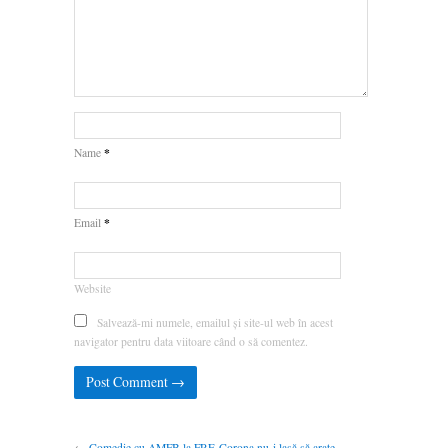
*
Name
*
Email
Website
Salvează-mi numele, emailul și site-ul web în acest
navigator pentru data viitoare când o să comentez.
←
Comedie cu AMFB la FRF. Corona nu-i lasă să arate