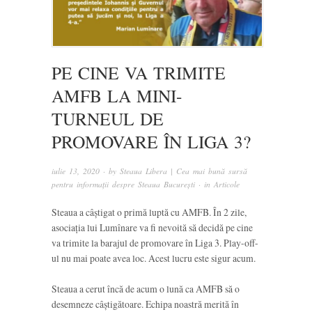
PE CINE VA TRIMITE
AMFB LA MINI-
TURNEUL DE
PROMOVARE ÎN LIGA 3?
iulie 13, 2020
· by
Steaua Libera | Cea mai bună sursă
pentru informații despre Steaua București
· in
Articole
Steaua a câștigat o primă luptă cu AMFB. În 2 zile,
asociația lui Lumînare va fi nevoită să decidă pe cine
va trimite la barajul de promovare în Liga 3. Play-off-
ul nu mai poate avea loc. Acest lucru este sigur acum.
Steaua a cerut încă de acum o lună ca AMFB să o
desemneze câștigătoare. Echipa noastră merită în