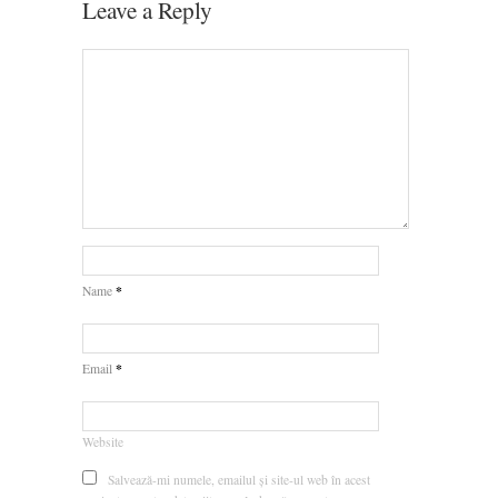
Leave a Reply
*
Name
*
Email
Website
Salvează-mi numele, emailul și site-ul web în acest