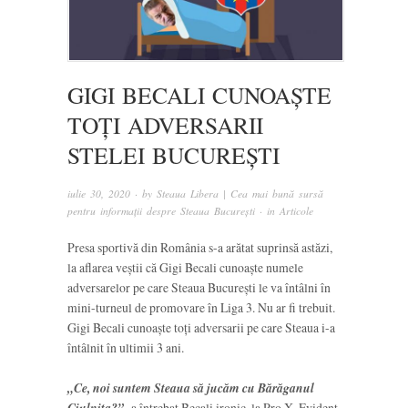
GIGI BECALI CUNOAȘTE
TOȚI ADVERSARII
STELEI BUCUREȘTI
iulie 30, 2020
· by
Steaua Libera | Cea mai bună sursă
pentru informații despre Steaua București
· in
Articole
Presa sportivă din România s-a arătat suprinsă astăzi,
la aflarea veștii că Gigi Becali cunoaște numele
adversarelor pe care Steaua București le va întâlni în
mini-turneul de promovare în Liga 3. Nu ar fi trebuit.
Gigi Becali cunoaște toți adversarii pe care Steaua i-a
întâlnit în ultimii 3 ani.
„Ce, noi suntem Steaua să jucăm cu Bărăganul
Ciulnița?”,
a întrebat Becali ironic, la Pro X. Evident,