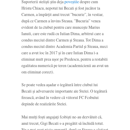
Suporterii steliști știu deja
poveștile
despre cum
Hristu Chiacu, nepotul lui Becali și fost jucător la
Carmen, a împărțit anul trecut ”bucurie”, în vestiar,
după ce Carmen a învins Steaua. ”Bucuria” venea
evident de la clubul pentru care muncește Marius
Ianuli, care este rudă cu Iulian Dima, arbitrul care a
condus meciul dintre Carmen și Steaua. Tot Dima a
condus meciul dintre Academia Partid și Steaua, meci
care a avut loc în 2017 și în care Iulian Dima l-a
eliminat mult prea ușor pe Predescu, pentru a restabili
egalitatea numerică pe teren (academicienii au avut un
om eliminat corect).
Se poate vedea așadar o legătură între clubul lui
Becali și adversarele importante ale Stelei. O legătură
firească, având în vedere că viitorul FC Fcsbului
depinde de realizările Stelei.
Mai mulți foști angajați fcsbiști ne-au dezvăluit că,
anul trecut, Gigi Becali s-a pregătit să închidă totul.
Nu a mai avut nicio speranță, după ce Steaua a câștigat