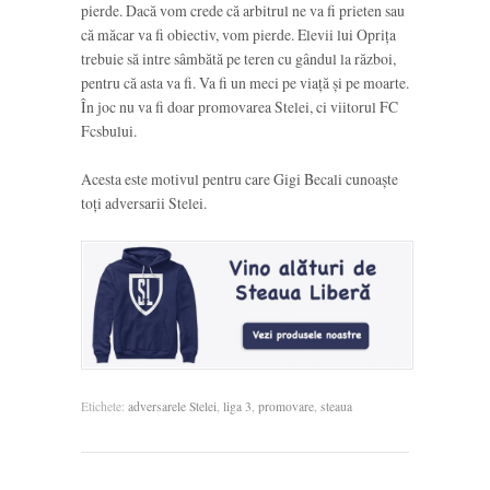
pierde. Dacă vom crede că arbitrul ne va fi prieten sau
că măcar va fi obiectiv, vom pierde. Elevii lui Oprița
trebuie să intre sâmbătă pe teren cu gândul la război,
pentru că asta va fi. Va fi un meci pe viață și pe moarte.
În joc nu va fi doar promovarea Stelei, ci viitorul FC
Fcsbului.
Acesta este motivul pentru care Gigi Becali cunoaște
toți adversarii Stelei.
Etichete:
adversarele Stelei
,
liga 3
,
promovare
,
steaua