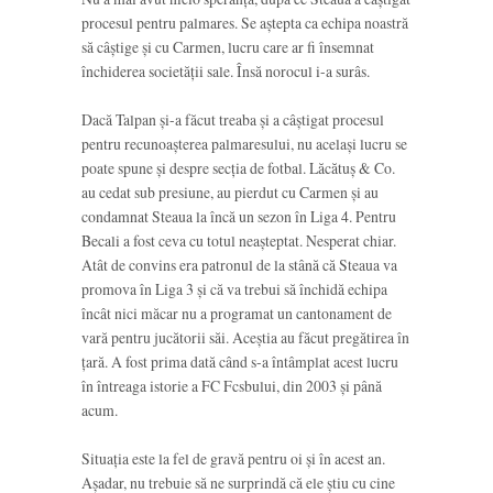
procesul pentru palmares. Se aștepta ca echipa noastră
să câștige și cu Carmen, lucru care ar fi însemnat
închiderea societății sale. Însă norocul i-a surâs.
Dacă Talpan și-a făcut treaba și a câștigat procesul
pentru recunoașterea palmaresului, nu același lucru se
poate spune și despre secția de fotbal. Lăcătuș & Co.
au cedat sub presiune, au pierdut cu Carmen și au
condamnat Steaua la încă un sezon în Liga 4. Pentru
Becali a fost ceva cu totul neașteptat. Nesperat chiar.
Atât de convins era patronul de la stână că Steaua va
promova în Liga 3 și că va trebui să închidă echipa
încât nici măcar nu a programat un cantonament de
vară pentru jucătorii săi. Aceștia au făcut pregătirea în
țară. A fost prima dată când s-a întâmplat acest lucru
în întreaga istorie a FC Fcsbului, din 2003 și până
acum.
Situația este la fel de gravă pentru oi și în acest an.
Așadar, nu trebuie să ne surprindă că ele știu cu cine