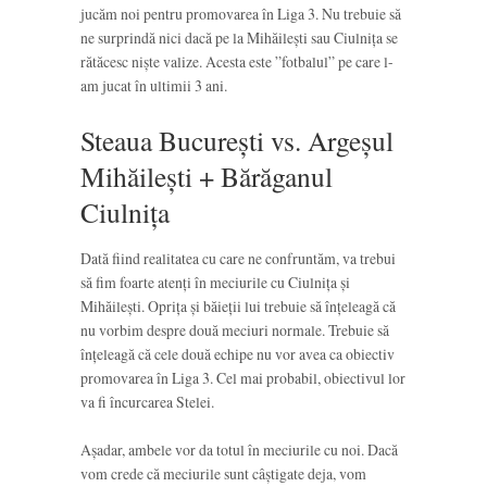
jucăm noi pentru promovarea în Liga 3. Nu trebuie să
ne surprindă nici dacă pe la Mihăilești sau Ciulnița se
rătăcesc niște valize. Acesta este ”fotbalul” pe care l-
am jucat în ultimii 3 ani.
Steaua București vs. Argeșul
Mihăilești + Bărăganul
Ciulnița
Dată fiind realitatea cu care ne confruntăm, va trebui
să fim foarte atenți în meciurile cu Ciulnița și
Mihăilești. Oprița și băieții lui trebuie să înțeleagă că
nu vorbim despre două meciuri normale. Trebuie să
înțeleagă că cele două echipe nu vor avea ca obiectiv
promovarea în Liga 3. Cel mai probabil, obiectivul lor
va fi încurcarea Stelei.
Așadar, ambele vor da totul în meciurile cu noi. Dacă
vom crede că meciurile sunt câștigate deja, vom