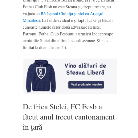
Fotbal Club Fcsb nu este Steaua și, drept urmare, nu
va juca cu
Bărăganul Ciulnița și nici cu Argeșul
Mihăilești
. La fel de evident e și faptul că Gigi Becali
cunoaște numele celor două adversare steliste.
Patronul Fotbal Club Fcsbului a urmărit îndeaproape
evoluțiile Stelei din ultimele două sezoane. Și nu s-a
limitat la doar a le urmări.
De frica Stelei, FC Fcsb a
făcut anul trecut cantonament
în țară