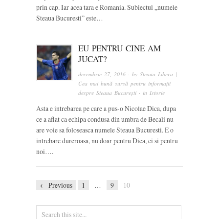
prin cap. Iar acea tara e Romania. Subiectul „numele
Steaua Bucuresti” este…
EU PENTRU CINE AM
JUCAT?
decembrie 27, 2016
· by
Steaua Libera |
Cea mai bună sursă pentru informații
despre Steaua București
· in
Istorie
Asta e intrebarea pe care a pus-o Nicolae Dica, dupa
ce a aflat ca echipa condusa din umbra de Becali nu
are voie sa foloseasca numele Steaua Bucuresti. E o
intrebare dureroasa, nu doar pentru Dica, ci si pentru
noi….
← Previous
1
…
9
10