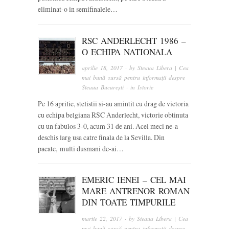
eliminat-o in semifinalele…
RSC ANDERLECHT 1986 –
O ECHIPA NATIONALA
aprilie 18, 2017
· by
Steaua Libera | Cea
mai bună sursă pentru informații despre
Steaua București
· in
Istorie
Pe 16 aprilie, stelistii si-au amintit cu drag de victoria
cu echipa belgiana RSC Anderlecht, victorie obtinuta
cu un fabulos 3-0, acum 31 de ani. Acel meci ne-a
deschis larg usa catre finala de la Sevilla. Din
pacate, multi dusmani de-ai…
EMERIC IENEI – CEL MAI
MARE ANTRENOR ROMAN
DIN TOATE TIMPURILE
martie 22, 2017
· by
Steaua Libera | Cea
mai bună sursă pentru informații despre