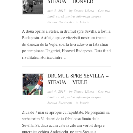
STEAUA – HONVED
mai 5, 2017
· by
Steaua Libera | Cea mai
bună sursă pentru informații despre
Steaua București
· in
Istorie
A doua oprire a Stelei, in drumul spre Sevilla, a fost la
Budapesta. Astfel, dupa ce vitezistii nostri au trecut
de danezii de la Vejle, soarta le-a adus-o in fata chiar
pe campioana Ungariei, Honved Budapesta. Data fiind
rivalitatea istorica dintre…
DRUMUL SPRE SEVILLA –
STEAUA – VEJLE
mai 4, 2017
· by
Steaua Libera | Cea mai
bună sursă pentru informații despre
Steaua București
· in
Istorie
Ziua de 7 mai se apropie cu rapiditate. Ne pregatim sa
sarbatorim 31 de ani de la fabuloasa finala de la
Sevilla. Si, daca acum cateva zile am vorbit despre
puternica echipa Anderlecht, pe care Steaua a