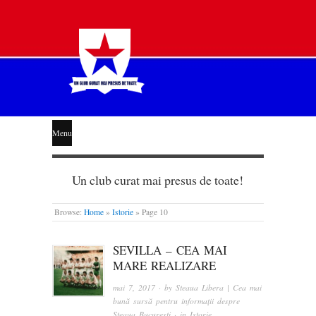
STEAUA
Menu
LIBERĂ
Un club curat mai presus de toate!
Browse:
Home
»
Istorie
»
Page 10
SEVILLA – CEA MAI
MARE REALIZARE
mai 7, 2017
· by
Steaua Libera | Cea mai
bună sursă pentru informații despre
Steaua București
· in
Istorie