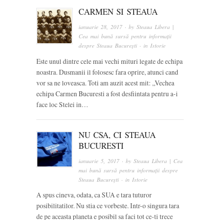
CARMEN SI STEAUA
ianuarie 28, 2017
· by
Steaua Libera |
Cea mai bună sursă pentru informații
despre Steaua București
· in
Istorie
Este unul dintre cele mai vechi mituri legate de echipa
noastra. Dusmanii il folosesc fara oprire, atunci cand
vor sa ne loveasca. Toti am auzit acest mit: „Vechea
echipa Carmen Bucuresti a fost desfiintata pentru a-i
face loc Stelei in…
NU CSA, CI STEAUA
BUCURESTI
ianuarie 5, 2017
· by
Steaua Libera | Cea
mai bună sursă pentru informații despre
Steaua București
· in
Istorie
A spus cineva, odata, ca SUA e tara tuturor
posibilitatilor. Nu stia ce vorbeste. Intr-o singura tara
de pe aceasta planeta e posibil sa faci tot ce-ti trece