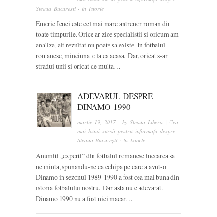
Steaua București
· in
Istorie
Emeric Ienei este cel mai mare antrenor roman din
toate timpurile. Orice ar zice specialistii si oricum am
analiza, alt rezultat nu poate sa existe. In fotbalul
romanesc, minciuna e la ea acasa. Dar, oricat s-ar
stradui unii si oricat de multa…
ADEVARUL DESPRE
DINAMO 1990
martie 19, 2017
· by
Steaua Libera | Cea
mai bună sursă pentru informații despre
Steaua București
· in
Istorie
Anumiti „experti” din fotbalul romanesc incearca sa
ne minta, spunandu-ne ca echipa pe care a avut-o
Dinamo in sezonul 1989-1990 a fost cea mai buna din
istoria fotbalului nostru. Dar asta nu e adevarat.
Dinamo 1990 nu a fost nici macar…