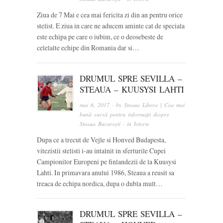
Ziua de 7 Mai e cea mai fericita zi din an pentru orice
stelist. E ziua in care ne aducem aminte cat de speciala
este echipa pe care o iubim, ce o deosebeste de
celelalte echipe din Romania dar si…
DRUMUL SPRE SEVILLA –
STEAUA – KUUSYSI LAHTI
mai 6, 2017
· by
Steaua Libera | Cea mai
bună sursă pentru informații despre
Steaua București
· in
Istorie
Dupa ce a trecut de Vejle si Honved Budapesta,
vitezistii stelisti i-au intalnit in sferturile Cupei
Campionilor Europeni pe finlandezii de la Kuusysi
Lahti. In primavara anului 1986, Steaua a reusit sa
treaca de echipa nordica, dupa o dubla mult…
DRUMUL SPRE SEVILLA –