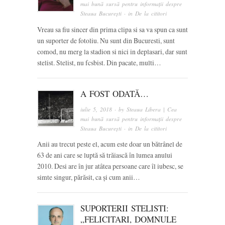
mai bună sursă pentru informații despre
Steaua București
· in
De la cititori
Vreau sa fiu sincer din prima clipa si sa va spun ca sunt
un suporter de fotoliu. Nu sunt din Bucuresti, sunt
comod, nu merg la stadion si nici in deplasari, dar sunt
stelist. Stelist, nu fcsbist. Din pacate, multi…
A FOST ODATĂ…
iulie 5, 2018
· by
Steaua Libera | Cea
mai bună sursă pentru informații despre
Steaua București
· in
De la cititori
Anii au trecut peste el, acum este doar un bătrânel de
63 de ani care se luptă să trăiască în lumea anului
2010. Desi are în jur atâtea persoane care îl iubesc, se
simte singur, părăsit, ca și cum anii…
SUPORTERII STELISTI:
„FELICITARI, DOMNULE