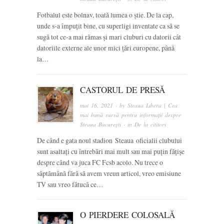
Fotbalul este bolnav, toată lumea o știe. De la cap,
unde s-a împuțit bine, cu superligi inventate ca să se
sugă tot ce-a mai rămas și mari cluburi cu datorii cât
datoriile externe ale unor mici țări europene, până
la…
CASTORUL DE PRESĂ
mai 16, 2021
· by
Steaua Libera | Cea
mai bună sursă pentru informații despre
Steaua București
· in
De la cititori
De când e gata noul stadion Steaua oficialii clubului
sunt asaltați cu întrebări mai mult sau mai puțin fățișe
despre când va juca FC Fcsb acolo. Nu trece o
săptămână fără să avem vreun articol, vreo emisiune
TV sau vreo fătucă ce…
O PIERDERE COLOSALĂ