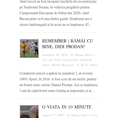
Anul trecut au fost începute lucrările de reconstrucție
pe Stadionul Steaua, în vederea pregătirii pentru
Campionatul European de fotbal din 2020, când
Bucureștiul va fi una dintre gazde. Stadionul are o
istorie îndelungată și în acest an se împlinesc 45…
REMEMBER | RĂMÂI CU
BINE, DIDI PRODAN!
noiembrie 16, 2018
· by
Steaua Libera |
Cea mai bună sursă pentru informații
despre Steaua București
· in
De la cititori
Următorul articol a apărut în numărul 2, al revistei
100% Sport, în 2016. A fost scris de un stelist, pentru
un foarte mare stelist, Daniel Prodan. Azi se împlinesc
2 ani de când fostul mare fundaș al naționalei și al…
O VIATA IN 10 MINUTE
august 17, 2018
· by
Steaua Libera | Cea