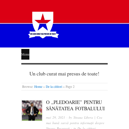
STEAUA
Menu
LIBERĂ
Un club curat mai presus de toate!
Browse:
Home
»
De la cititori
»
Page 2
O „PLEDOARIE” PENTRU
SĂNĂTATEA FOTBALULUI
mai 29, 2021
· by
Steaua Libera | Cea
mai bună sursă pentru informații despre
Steaua București
· in
De la cititori