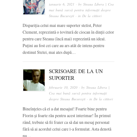
ianuarie 6, 2021
· by
Steaua Libera | Cea
mai bună sursă pentru informații despre
Steaua București
· in
De la cititori
Dispariția celui mai mare suporter stelist, Peter
Clement, reprezintă o lovitură de ciocan în dinții celor
pentru care Steaua (încă mai) reprezintă un ideal.
Puțini au fost cei care au ars atât de intens pentru
destinul Stelei, mai ales după…
SCRISOARE DE LA UN
SUPORTER
februarie 10, 2020
· by
Steaua Libera |
Cea mai bună sursă pentru informații
despre Steaua București
· in
De la cititori
Bineînțeles că el a dat mesajul! Foarte bine pentru
Florin și foarte rău pentru acest interimar! În primul
rând, trebuie să fii fraier ca să dai un mesaj personal
fără să ai acordul celui care l-a formulat. Asta denotă
nu…