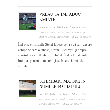
VREAU SA ÎMI ADUC
AMINTE
noiembrie 14, 2019
· by
Steaua Libera |
Cea mai bună sursă pentru informații
despre Steaua București
· in
De la cititori
Îmi plac emisiunile Stelei Libere pentru că sunt despre
echipa pe care o iubesc, Steaua București, și despre
sportul pe care îl iubesc, fotbalul. Însă cel mai mult
îmi plac pentru că mă obligă să încerc să îmi aduc
aminte….
SCHIMBĂRI MAJORE ÎN
NUMELE FOTBALULUI
mai 14, 2019
· by
Steaua Libera | Cea
mai bună sursă pentru informații despre
Steaua București
· in
De la cititori