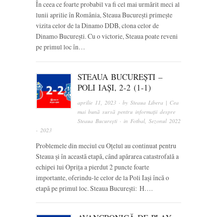
În ceea ce foarte probabil va fi cel mai urmărit meci al
lunii aprilie în România, Steaua București primește
vizita celor de la Dinamo DDB, clona celor de
Dinamo București. Cu o victorie, Steaua poate reveni
pe primul loc în…
STEAUA BUCUREȘTI –
POLI IAȘI, 2-2 (1-1)
aprilie 11, 2023
· by
Steaua Libera | Cea
mai bună sursă pentru informații despre
Steaua București
· in
Fotbal
,
Sezonul 2022
- 2023
Problemele din meciul cu Oțelul au continuat pentru
Steaua și în această etapă, când apărarea catastrofală a
echipei lui Oprița a pierdut 2 puncte foarte
importante, oferindu-le celor de la Poli Iași încă o
etapă pe primul loc. Steaua București: H….