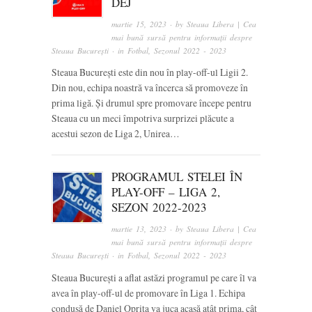
DEJ
martie 15, 2023
· by
Steaua Libera | Cea
mai bună sursă pentru informații despre
Steaua București
· in
Fotbal
,
Sezonul 2022 - 2023
Steaua București este din nou în play-off-ul Ligii 2.
Din nou, echipa noastră va încerca să promoveze în
prima ligă. Și drumul spre promovare începe pentru
Steaua cu un meci împotriva surprizei plăcute a
acestui sezon de Liga 2, Unirea…
PROGRAMUL STELEI ÎN
PLAY-OFF – LIGA 2,
SEZON 2022-2023
martie 13, 2023
· by
Steaua Libera | Cea
mai bună sursă pentru informații despre
Steaua București
· in
Fotbal
,
Sezonul 2022 - 2023
Steaua București a aflat astăzi programul pe care îl va
avea în play-off-ul de promovare în Liga 1. Echipa
condusă de Daniel Oprița va juca acasă atât prima, cât