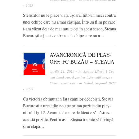
- 2023
Steliștilor nu le place viața ușoară. Într-un meci contra
unei echipe care nu a mai câștigat. Într-un film pe care
l-am văzut deja de mai multe ori în acest sezon, Steaua
București a jucat contra unei echipe care nu a…
AVANCRONICĂ DE PLAY-
OFF: FC BUZĂU – STEAUA
aprilie 21, 2023
· by
Steaua Libera | Cea
mai bună sursă pentru informații despre
Steaua București
· in
Fotbal
,
Sezonul 2022
- 2023
Cu victoria obținută în fața câinilor dedebiști, Steaua
București a urcat din nou pe prima poziție din play-
off-ul Ligii 2. Acum, tot ce are de făcut e să păstreze
această poziție. Pentru asta, Steaua trebuie să învingă
și în etapa…