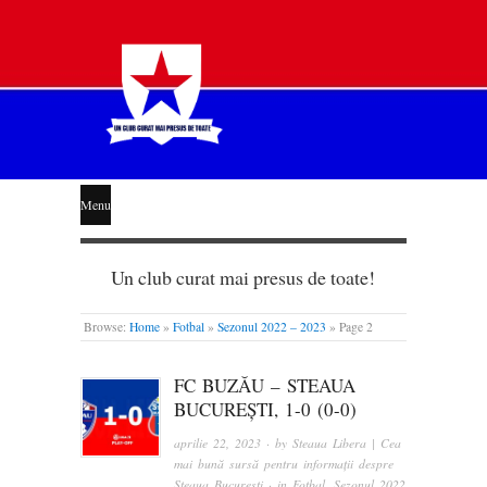
STEAUA
Menu
LIBERĂ
Un club curat mai presus de toate!
Browse:
Home
»
Fotbal
»
Sezonul 2022 – 2023
»
Page 2
FC BUZĂU – STEAUA
BUCUREȘTI, 1-0 (0-0)
aprilie 22, 2023
· by
Steaua Libera | Cea
mai bună sursă pentru informații despre
Steaua București
· in
Fotbal
,
Sezonul 2022