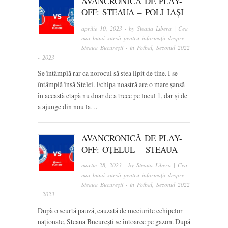
AVANCRONICĂ DE PLAY-
OFF: STEAUA – POLI IAȘI
aprilie 10, 2023
· by
Steaua Libera | Cea
mai bună sursă pentru informații despre
Steaua București
· in
Fotbal
,
Sezonul 2022
- 2023
Se întâmplă rar ca norocul să stea lipit de tine. I se
întâmplă însă Stelei. Echipa noastră are o mare șansă
în această etapă nu doar de a trece pe locul 1, dar și de
a ajunge din nou la…
AVANCRONICĂ DE PLAY-
OFF: OȚELUL – STEAUA
martie 28, 2023
· by
Steaua Libera | Cea
mai bună sursă pentru informații despre
Steaua București
· in
Fotbal
,
Sezonul 2022
- 2023
După o scurtă pauză, cauzată de meciurile echipelor
naționale, Steaua București se întoarce pe gazon. După