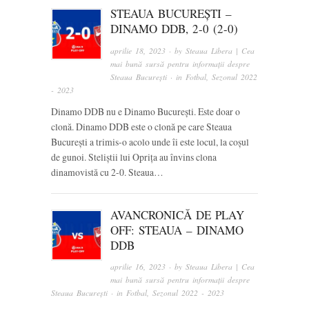
STEAUA BUCUREȘTI –
DINAMO DDB, 2-0 (2-0)
aprilie 18, 2023
· by
Steaua Libera | Cea
mai bună sursă pentru informații despre
Steaua București
· in
Fotbal
,
Sezonul 2022
- 2023
Dinamo DDB nu e Dinamo București. Este doar o
clonă. Dinamo DDB este o clonă pe care Steaua
București a trimis-o acolo unde îi este locul, la coșul
de gunoi. Steliștii lui Oprița au învins clona
dinamovistă cu 2-0. Steaua…
AVANCRONICĂ DE PLAY
OFF: STEAUA – DINAMO
DDB
aprilie 16, 2023
· by
Steaua Libera | Cea
mai bună sursă pentru informații despre
Steaua București
· in
Fotbal
,
Sezonul 2022 - 2023