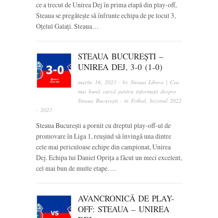
ce a trecut de Unirea Dej în prima etapă din play-off,
Steaua se pregătește să înfrunte echipa de pe locul 3,
Oțelul Galați. Steaua…
STEAUA BUCUREȘTI –
UNIREA DEJ, 3-0 (1-0)
martie 16, 2023
· by
Steaua Libera | Cea
mai bună sursă pentru informații despre
Steaua București
· in
Fotbal
,
Sezonul 2022
- 2023
Steaua București a pornit cu dreptul play-off-ul de
promovare în Liga 1, reușind să învingă una dintre
cele mai periculoase echipe din campionat, Unirea
Dej. Echipa lui Daniel Oprița a făcut un meci excelent,
cel mai bun de multe etape….
AVANCRONICĂ DE PLAY-
OFF: STEAUA – UNIREA